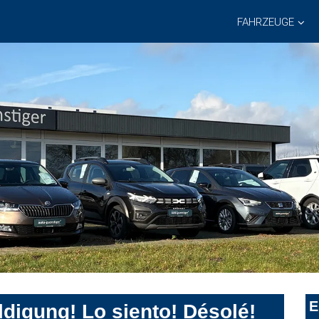
FAHRZEUGE
E
digung! Lo siento! Désolé!