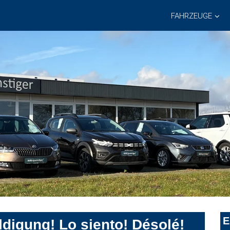
FAHRZEUGE
E
digung! Lo siento! Désolé!