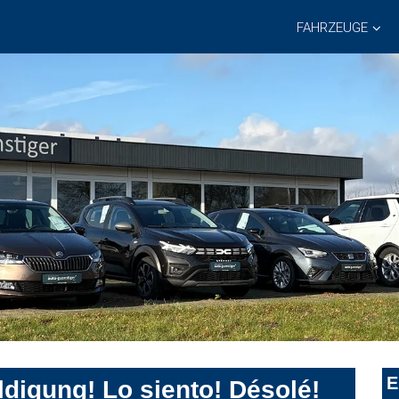
FAHRZEUGE
E
digung! Lo siento! Désolé!