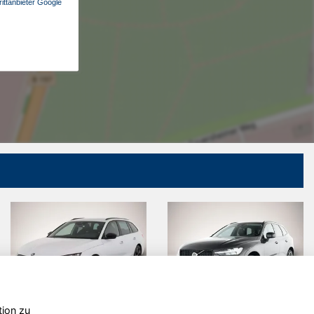
ittanbieter Google
tion zu