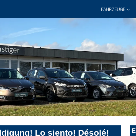
FAHRZEUGE
E
digung! Lo siento! Désolé!