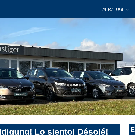
FAHRZEUGE
E
digung! Lo siento! Désolé!