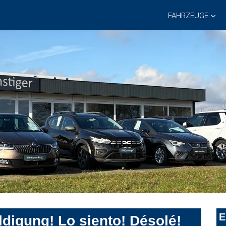
FAHRZEUGE
E
digung! Lo siento! Désolé!