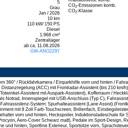
5
CO
-Emissionen komb.
2
Grau
CO
-Klasse
2
Jan / 2026
10 km
110 kW/ 150 PS
Diesel
1.968 cm³
Zentrallager
ab ca. 11.08.2026
GW-ANO2297
 360° / Rückfahrkamera / Einparkhilfe vorn und hinten / Fahra
Distanzregelung (ACC) mit Frontradar-Assistent (bis 210 km/h
otwinkel-Assistent mit Auspark-Assistent), Kofferraum / Heckklap
ls Notrad, Innenspiegel mit USB-Anschluss (Typ C), Fahrassis
 Fahrassistenz-System: Spurhalteassistent (Lane Assist) (Frontk
inment mit 8 Zoll Farb-Touchscreen, Brillenfach, Einstiegslei
alter vorn und hinten, Heckspoiler, Induktionsladeschale für S
 (Procyon, Aero-Cover Schwarz matt), Pedale im Sport-Design, 
 und hinten, Sportline Exterieur, Sportsitze vorn, Sprachsteu