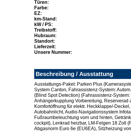
Türen:
Farbe:
EZ:
km-Stand:
kW / PS:
Treibstoff:
Hubraum:
Standort:
Lieferzeit:
Unsere Nummer:
Beschreibung / Ausstattung
Ausstattungs-Paket: Parken Plus (Kamerasystem
System Canton, Fahrassistenz-System: Autom. 
(Blind Spot Detection) (Fahrassistenz-System: T
Anhängerkupplung Vorbereitung, Reserverad a
Komfortöffnung für elektr. Heckklappe/-Deckel,
Autobahnlicht, Audio-Navigationssystem Infota
Fußraumbeleuchtung vorn und hinten, Getränkeh
cockpit), Lenkrad heizbar, LM-Felgen 18 Zoll
Abgasnorm Euro 6e (EU6EA), Sitzheizung vorne