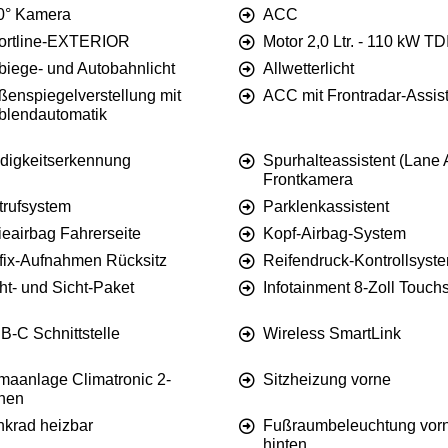
0° Kamera
ACC
ortline-EXTERIOR
Motor 2,0 Ltr. - 110 kW TD
biege- und Autobahnlicht
Allwetterlicht
ßenspiegelverstellung mit
ACC mit Frontradar-Assis
blendautomatik
digkeitserkennung
Spurhalteassistent (Lane 
Frontkamera
trufsystem
Parklenkassistent
ieairbag Fahrerseite
Kopf-Airbag-System
ofix-Aufnahmen Rücksitz
Reifendruck-Kontrollsyst
ht- und Sicht-Paket
Infotainment 8-Zoll Touch
B-C Schnittstelle
Wireless SmartLink
imaanlage Climatronic 2-
Sitzheizung vorne
nen
nkrad heizbar
Fußraumbeleuchtung vor
hinten