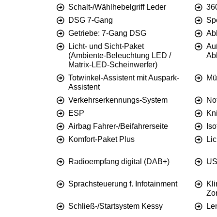
Schalt-/Wählhebelgriff Leder
36
DSG 7-Gang
Sp
Getriebe: 7-Gang DSG
Ab
Licht- und Sicht-Paket
Au
(Ambiente-Beleuchtung LED /
Ab
Matrix-LED-Scheinwerfer)
Totwinkel-Assistent mit Auspark-
Mü
Assistent
Verkehrserkennungs-System
No
ESP
Kn
Airbag Fahrer-/Beifahrerseite
Is
Komfort-Paket Plus
Lic
Radioempfang digital (DAB+)
US
Sprachsteuerung f. Infotainment
Kl
Zo
Schließ-/Startsystem Kessy
Le