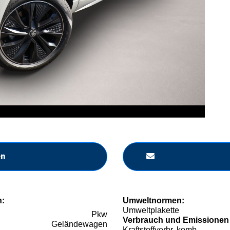
en
n:
Umweltnormen:
Umweltplakette
Pkw
Verbrauch und Emissionen
Geländewagen
Kraftstoffverbr. komb.