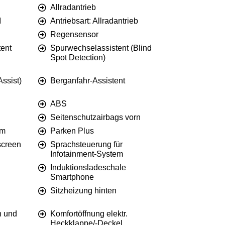
Allradantrieb
I
Antriebsart: Allradantrieb
Regensensor
tent
Spurwechselassistent (Blind
Spot Detection)
Assist)
Berganfahr-Assistent
ABS
Seitenschutzairbags vorn
em
Parken Plus
screen
Sprachsteuerung für
Infotainment-System
Induktionsladeschale
Smartphone
Sitzheizung hinten
n und
Komfortöffnung elektr.
Heckklappe/-Deckel