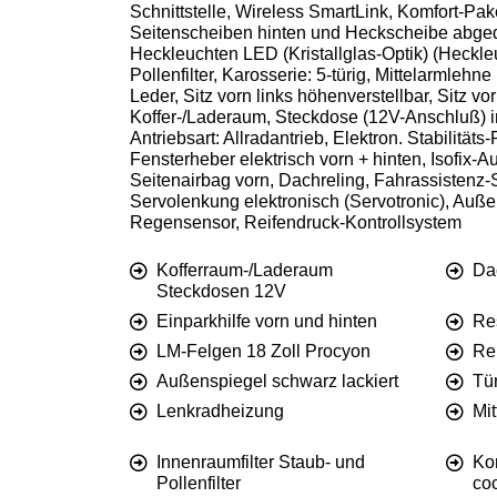
Schnittstelle, Wireless SmartLink, Komfort-Pak
Seitenscheiben hinten und Heckscheibe abgedu
Heckleuchten LED (Kristallglas-Optik) (Heckle
Pollenfilter, Karosserie: 5-türig, Mittelarmleh
Leder, Sitz vorn links höhenverstellbar, Sitz v
Koffer-/Laderaum, Steckdose (12V-Anschluß) i
Antriebsart: Allradantrieb, Elektron. Stabilit
Fensterheber elektrisch vorn + hinten, Isofix-
Seitenairbag vorn, Dachreling, Fahrassistenz-
Servolenkung elektronisch (Servotronic), Auße
Regensensor, Reifendruck-Kontrollsystem
Kofferraum-/Laderaum
Da
Steckdosen 12V
Einparkhilfe vorn und hinten
Re
LM-Felgen 18 Zoll Procyon
Re
Außenspiegel schwarz lackiert
Tü
Lenkradheizung
Mi
Innenraumfilter Staub- und
Kom
Pollenfilter
coc