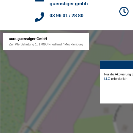
guenstiger.gmbh
03 96 01 / 28 80
auto-guenstiger GmbH
Zur Pferdehutung 1, 17098 Friedland / Mecklenburg
Für die Aktivierung
LLC
erforderlich.