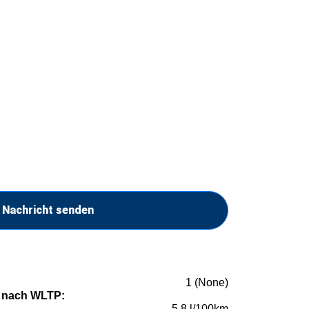
Nachricht senden
1 (None)
 nach WLTP:
5,8 l/100km