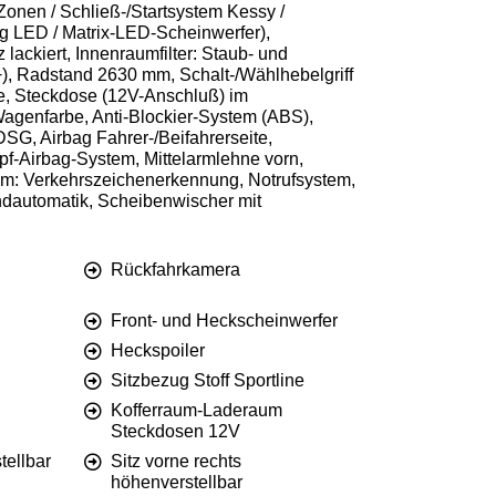
Zonen / Schließ-/Startsystem Kessy /
g LED / Matrix-LED-Scheinwerfer),
ackiert, Innenraumfilter: Staub- und
AB+), Radstand 2630 mm, Schalt-/Wählhebelgriff
line, Steckdose (12V-Anschluß) im
Wagenfarbe, Anti-Blockier-System (ABS),
DSG, Airbag Fahrer-/Beifahrerseite,
opf-Airbag-System, Mittelarmlehne vorn,
tem: Verkehrszeichenerkennung, Notrufsystem,
endautomatik, Scheibenwischer mit
Rückfahrkamera
Front- und Heckscheinwerfer
Heckspoiler
Sitzbezug Stoff Sportline
Kofferraum-Laderaum
Steckdosen 12V
tellbar
Sitz vorne rechts
höhenverstellbar