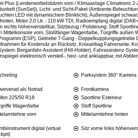
et Plus (Lendenwirbelstützen vorn / Klimaanlage Climatronic 2-
nkelt (SunSet)), Licht- und Sicht-Paket (Ambiente-Beleuchtun
uchten LED mit dynamischem Blinklicht), Außenspiegel schwarz l
ne hinten, Motor 2,0 Ltr. - 110 kW TDI, Radioempfang digital (D
orn rechts höhenverstellbar, Sitzbezug / Polsterung: Stoff Sport
n Mittelkonsole vorn, Stoßfänger Wagenfarbe, Türgriffe außen 
äts-Programm (ESP), Getriebe 7-Gang - Doppelkupplungsgetriebe 
Aufnahmen für Kindersitz an Rücksitz, Knieairbag Fahrerseite, K
System: Berganfahr-Assistent (Hill-Holder), Fahrassistenz-Sys
nspiegel elektronisch verstell-, heiz- und anklappbar, mit Abbl
chreling
Parksystem 360° Kamera
serverad als Notrad
Frontkamera
ifen 225/50 R18
Sportline Exterieur
rgriffe Wagenfarbe
Stoff Sportline
ttelarmlehne vorn
Mittelarmlehne hinten
biinstrument digital (virtual
Sitz vorne links höhenvers
kpit)