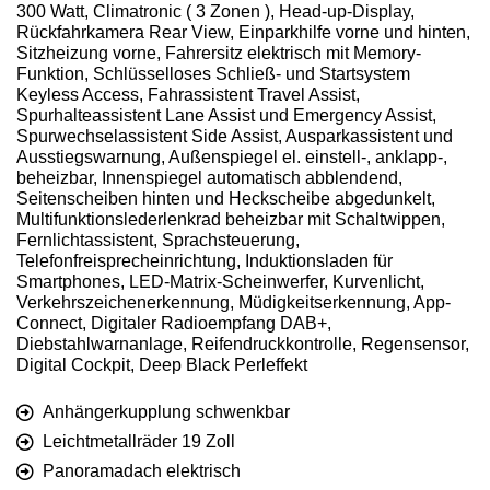
300 Watt, Climatronic ( 3 Zonen ), Head-up-Display,
Rückfahrkamera Rear View, Einparkhilfe vorne und hinten,
Sitzheizung vorne, Fahrersitz elektrisch mit Memory-
Funktion, Schlüsselloses Schließ- und Startsystem
Keyless Access, Fahrassistent Travel Assist,
Spurhalteassistent Lane Assist und Emergency Assist,
Spurwechselassistent Side Assist, Ausparkassistent und
Ausstiegswarnung, Außenspiegel el. einstell-, anklapp-,
beheizbar, Innenspiegel automatisch abblendend,
Seitenscheiben hinten und Heckscheibe abgedunkelt,
Multifunktionslederlenkrad beheizbar mit Schaltwippen,
Fernlichtassistent, Sprachsteuerung,
Telefonfreisprecheinrichtung, Induktionsladen für
Smartphones, LED-Matrix-Scheinwerfer, Kurvenlicht,
Verkehrszeichenerkennung, Müdigkeitserkennung, App-
Connect, Digitaler Radioempfang DAB+,
Diebstahlwarnanlage, Reifendruckkontrolle, Regensensor,
Digital Cockpit, Deep Black Perleffekt
Anhängerkupplung schwenkbar
Leichtmetallräder 19 Zoll
Panoramadach elektrisch