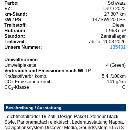
Farbe:
Schwarz
EZ:
Dez / 2023
km-Stand:
27.307 km
kW / PS:
147 kW/ 200 PS
Treibstoff:
Diesel
Hubraum:
1.968 cm³
Standort:
Zentrallager
Lieferzeit:
ab ca. 11.08.2026
Unsere Nummer:
135431
Umweltnormen:
Umweltplakette
4 (Green)
Verbrauch und Emissionen nach WLTP:
Kraftstoffverbr. komb.
5,4 l/100km
CO
-Emissionen komb.
141 g/km
2
CO
-Klasse
C
2
Beschreibung / Ausstattung
Leichtmetallräder 19 Zoll, Design-Paket Exterieur Black
Style, Panoramadach elektrisch, Lederausstattung Nappa,
Navigationssystem Discover Media, Soundsystem BEATS