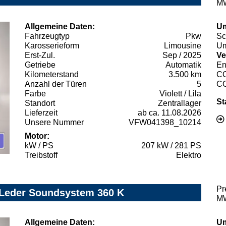
MW
Allgemeine Daten:
Um
Fahrzeugtyp
Pkw
Sc
Karosserieform
Limousine
Um
Erst-Zul.
Sep / 2025
Ve
Getriebe
Automatik
En
Kilometerstand
3.500 km
C
Anzahl der Türen
5
C
Farbe
Violett / Lila
St
Standort
Zentrallager
Lieferzeit
ab ca. 11.08.2026
Unsere Nummer
VFW041398_10214
Motor:
kW / PS
207 kW / 281 PS
Treibstoff
Elektro
Pr
 Leder Soundsystem 360 K
MW
Allgemeine Daten:
Um