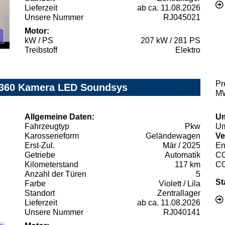
Lieferzeit
ab ca. 11.08.2026
Unsere Nummer
RJ045021
Motor:
kW / PS
207 kW / 281 PS
Treibstoff
Elektro
Pr
i 360 Kamera LED Soundsys
MW
Allgemeine Daten:
Um
Fahrzeugtyp
Pkw
Um
Karosserieform
Geländewagen
Ve
Erst-Zul.
Mär / 2025
En
Getriebe
Automatik
C
Kilometerstand
117 km
C
Anzahl der Türen
5
St
Farbe
Violett / Lila
Standort
Zentrallager
Lieferzeit
ab ca. 11.08.2026
Unsere Nummer
RJ040141