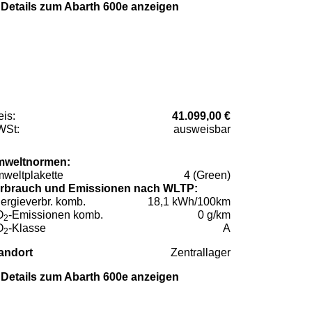
Details zum Abarth 600e anzeigen
eis:
41.099,00 €
St:
ausweisbar
weltnormen:
weltplakette
4 (Green)
rbrauch und Emissionen nach WLTP:
ergieverbr. komb.
18,1 kWh/100km
O
-Emissionen komb.
0 g/km
2
O
-Klasse
A
2
andort
Zentrallager
Details zum Abarth 600e anzeigen