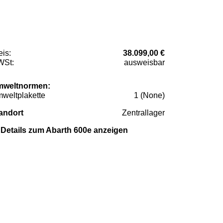
eis:
38.099,00 €
St:
ausweisbar
weltnormen:
weltplakette
1 (None)
andort
Zentrallager
Details zum Abarth 600e anzeigen