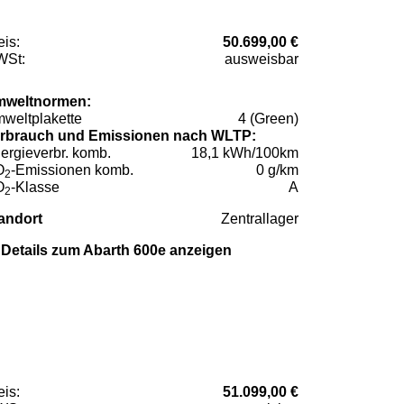
eis:
50.699,00 €
St:
ausweisbar
weltnormen:
weltplakette
4 (Green)
rbrauch und Emissionen nach WLTP:
ergieverbr. komb.
18,1 kWh/100km
O
-Emissionen komb.
0 g/km
2
O
-Klasse
A
2
andort
Zentrallager
Details zum Abarth 600e anzeigen
eis:
51.099,00 €