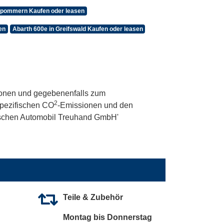
orpommern Kaufen oder leasen
en
Abarth 600e in Greifswald Kaufen oder leasen
onen und gegebenenfalls zum
2
 spezifischen CO
-Emissionen und den
utschen Automobil Treuhand GmbH'
Teile & Zubehör
Montag bis Donnerstag