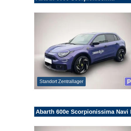
Standort Zentrallager
Abarth 600e Scorpionissima Navi