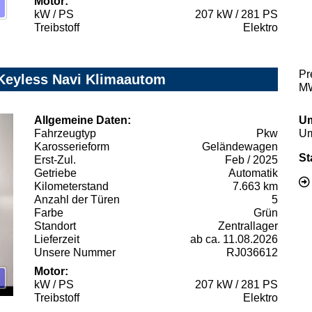
Motor:
kW / PS
207 kW / 281 PS
Treibstoff
Elektro
Pr
Keyless Navi Klimaautom
MW
Allgemeine Daten:
Um
Fahrzeugtyp
Pkw
Um
Karosserieform
Geländewagen
St
Erst-Zul.
Feb / 2025
Getriebe
Automatik
Kilometerstand
7.663 km
Anzahl der Türen
5
Farbe
Grün
Standort
Zentrallager
Lieferzeit
ab ca. 11.08.2026
Unsere Nummer
RJ036612
Motor:
kW / PS
207 kW / 281 PS
Treibstoff
Elektro