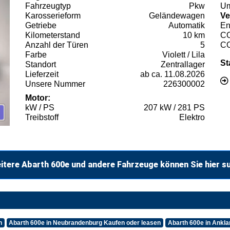
Fahrzeugtyp
Pkw
Um
Karosserieform
Geländewagen
Ve
Getriebe
Automatik
En
Kilometerstand
10 km
C
Anzahl der Türen
5
C
Farbe
Violett / Lila
St
Standort
Zentrallager
Lieferzeit
ab ca. 11.08.2026
Unsere Nummer
226300002
Motor:
kW / PS
207 kW / 281 PS
Treibstoff
Elektro
itere Abarth 600e und andere Fahrzeuge können Sie hier s
n
Abarth 600e in Neubrandenburg Kaufen oder leasen
Abarth 600e in Ankl