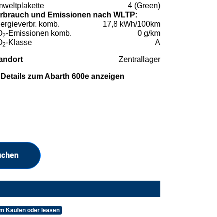
weltplakette
4 (Green)
rbrauch und Emissionen nach WLTP:
ergieverbr. komb.
17,8 kWh/100km
O
-Emissionen komb.
0 g/km
2
O
-Klasse
A
2
andort
Zentrallager
Details zum Abarth 600e anzeigen
uchen
am Kaufen oder leasen