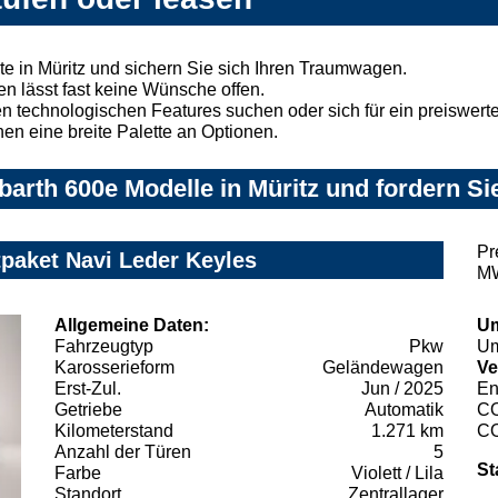
e in Müritz und sichern Sie sich Ihren Traumwagen.
n lässt fast keine Wünsche offen.
 technologischen Features suchen oder sich für ein preiswertes
nen eine breite Palette an Optionen.
arth 600e Modelle in Müritz und fordern Si
Pr
paket Navi Leder Keyles
MW
Allgemeine Daten:
Um
Fahrzeugtyp
Pkw
Um
Karosserieform
Geländewagen
Ve
Erst-Zul.
Jun / 2025
En
Getriebe
Automatik
C
Kilometerstand
1.271 km
C
Anzahl der Türen
5
St
Farbe
Violett / Lila
Standort
Zentrallager