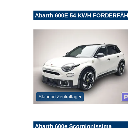
Abarth 600E 54 KWH FÖRDERFÄ
Standort Zentrallager
Abarth 600e Scorpionissima