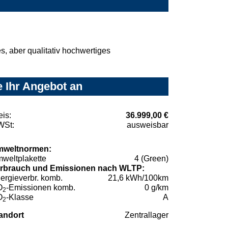
, aber qualitativ hochwertiges
e Ihr Angebot an
eis:
36.999,00 €
St:
ausweisbar
weltnormen:
weltplakette
4 (Green)
rbrauch und Emissionen nach WLTP:
ergieverbr. komb.
21,6 kWh/100km
O
-Emissionen komb.
0 g/km
2
O
-Klasse
A
2
andort
Zentrallager