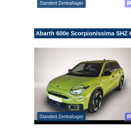
Standort Zentrallager
Abarth 600e Scorpionissima SHZ 
Standort Zentrallager