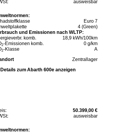
St:
ausweisbar
weltnormen:
hadstoffklasse
Euro 7
weltplakette
4 (Green)
rbrauch und Emissionen nach WLTP:
ergieverbr. komb.
18,9 kWh/100km
O
-Emissionen komb.
0 g/km
2
O
-Klasse
A
2
andort
Zentrallager
Details zum Abarth 600e anzeigen
eis:
50.399,00 €
St:
ausweisbar
weltnormen: