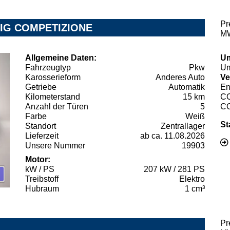
Pr
HIG COMPETIZIONE
MW
Allgemeine Daten:
Um
Fahrzeugtyp
Pkw
Um
Karosserieform
Anderes Auto
Ve
Getriebe
Automatik
En
Kilometerstand
15 km
C
Anzahl der Türen
5
C
Farbe
Weiß
St
Standort
Zentrallager
Lieferzeit
ab ca. 11.08.2026
Unsere Nummer
19903
Motor:
kW / PS
207 kW / 281 PS
Treibstoff
Elektro
Hubraum
1 cm³
Pr