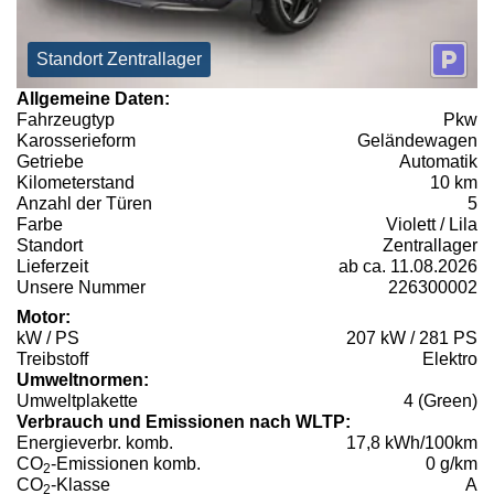
Standort Zentrallager
Allgemeine Daten:
Fahrzeugtyp
Pkw
Karosserieform
Geländewagen
Getriebe
Automatik
Kilometerstand
10 km
Anzahl der Türen
5
Farbe
Violett / Lila
Standort
Zentrallager
Lieferzeit
ab ca. 11.08.2026
Unsere Nummer
226300002
Motor:
kW / PS
207 kW / 281 PS
Treibstoff
Elektro
Umweltnormen:
Umweltplakette
4 (Green)
Verbrauch und Emissionen nach WLTP:
Energieverbr. komb.
17,8 kWh/100km
CO
-Emissionen komb.
0 g/km
2
CO
-Klasse
A
2