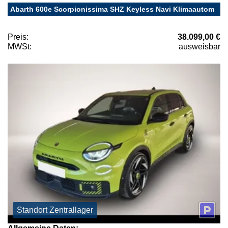
Abarth 600e Scorpionissima SHZ Keyless Navi Klimaautom
Preis:
38.099,00 €
MWSt:
ausweisbar
Standort Zentrallager