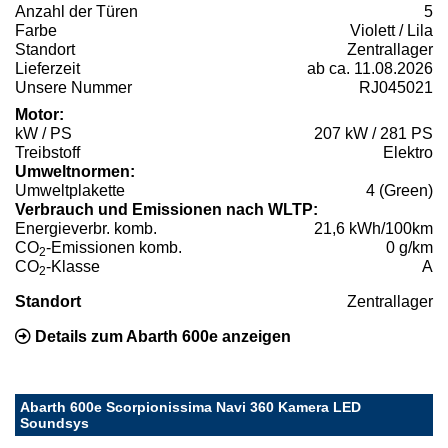
Anzahl der Türen
5
Farbe
Violett / Lila
Standort
Zentrallager
Lieferzeit
ab ca. 11.08.2026
Unsere Nummer
RJ045021
Motor:
kW / PS
207 kW / 281 PS
Treibstoff
Elektro
Umweltnormen:
Umweltplakette
4 (Green)
Verbrauch und Emissionen nach WLTP:
Energieverbr. komb.
21,6 kWh/100km
CO
-Emissionen komb.
0 g/km
2
CO
-Klasse
A
2
Standort
Zentrallager
Details zum Abarth 600e anzeigen
Abarth 600e Scorpionissima Navi 360 Kamera LED
Soundsys