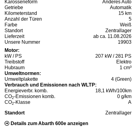
Karosserieform
Anderes Auto
Getriebe
Automatik
Kilometerstand
15 km
Anzahl der Türen
5
Farbe
Weiß
Standort
Zentrallager
Lieferzeit
ab ca. 11.08.2026
Unsere Nummer
19903
Motor:
kW / PS
207 kW / 281 PS
Treibstoff
Elektro
Hubraum
1 cm³
Umweltnormen:
Umweltplakette
4 (Green)
Verbrauch und Emissionen nach WLTP:
Energieverbr. komb.
18,1 kWh/100km
CO
-Emissionen komb.
0 g/km
2
CO
-Klasse
A
2
Standort
Zentrallager
Details zum Abarth 600e anzeigen