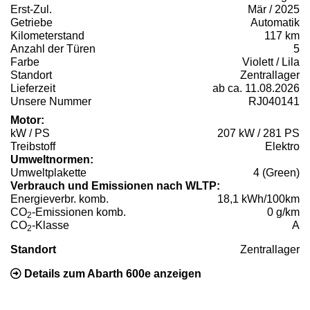
Erst-Zul.
Mär / 2025
Getriebe
Automatik
Kilometerstand
117 km
Anzahl der Türen
5
Farbe
Violett / Lila
Standort
Zentrallager
Lieferzeit
ab ca. 11.08.2026
Unsere Nummer
RJ040141
Motor:
kW / PS
207 kW / 281 PS
Treibstoff
Elektro
Umweltnormen:
Umweltplakette
4 (Green)
Verbrauch und Emissionen nach WLTP:
Energieverbr. komb.
18,1 kWh/100km
CO
-Emissionen komb.
0 g/km
2
CO
-Klasse
A
2
Standort
Zentrallager
Details zum Abarth 600e anzeigen