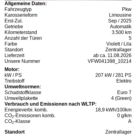
Allgemeine Daten:
Fahrzeugtyp
Pkw
Karosserieform
Limousine
Erst-Zul.
Sep / 2025
Getriebe
Automatik
Kilometerstand
3.500 km
Anzahl der Türen
5
Farbe
Violett / Lila
Standort
Zentrallager
Lieferzeit
ab ca. 11.08.2026
Unsere Nummer
VFW041398_10214
Motor:
kW / PS
207 kW / 281 PS
Treibstoff
Elektro
Umweltnormen:
Schadstoffklasse
Euro 7
Umweltplakette
4 (Green)
Verbrauch und Emissionen nach WLTP:
Energieverbr. komb.
18,9 kWh/100km
CO
-Emissionen komb.
0 g/km
2
CO
-Klasse
A
2
Standort
Zentrallager