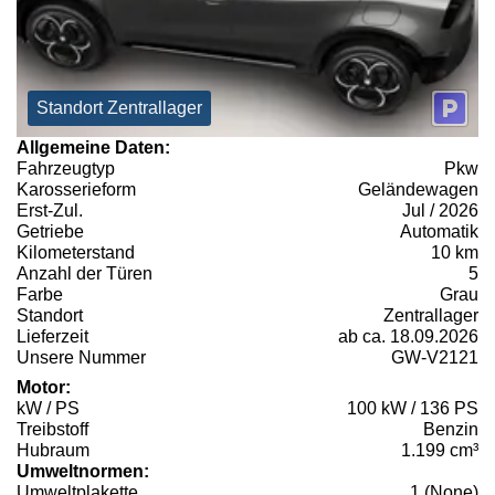
Standort Zentrallager
Allgemeine Daten:
Fahrzeugtyp
Pkw
Karosserieform
Geländewagen
Erst-Zul.
Jul / 2026
Getriebe
Automatik
Kilometerstand
10 km
Anzahl der Türen
5
Farbe
Grau
Standort
Zentrallager
Lieferzeit
ab ca. 18.09.2026
Unsere Nummer
GW-V2121
Motor:
kW / PS
100 kW / 136 PS
Treibstoff
Benzin
Hubraum
1.199 cm³
Umweltnormen:
Umweltplakette
1 (None)