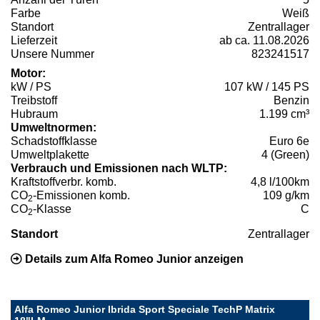
Farbe
Weiß
Standort
Zentrallager
Lieferzeit
ab ca. 11.08.2026
Unsere Nummer
823241517
Motor:
kW / PS
107 kW / 145 PS
Treibstoff
Benzin
Hubraum
1.199 cm³
Umweltnormen:
Schadstoffklasse
Euro 6e
Umweltplakette
4 (Green)
Verbrauch und Emissionen nach WLTP:
Kraftstoffverbr. komb.
4,8 l/100km
CO
-Emissionen komb.
109 g/km
2
CO
-Klasse
C
2
Standort
Zentrallager
Details zum Alfa Romeo Junior anzeigen
Alfa Romeo Junior Ibrida Sport Speciale TechP Matrix