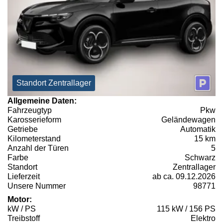
Standort Zentrallager
Allgemeine Daten:
Fahrzeugtyp
Pkw
Karosserieform
Geländewagen
Getriebe
Automatik
Kilometerstand
15 km
Anzahl der Türen
5
Farbe
Schwarz
Standort
Zentrallager
Lieferzeit
ab ca. 09.12.2026
Unsere Nummer
98771
Motor:
kW / PS
115 kW / 156 PS
Treibstoff
Elektro