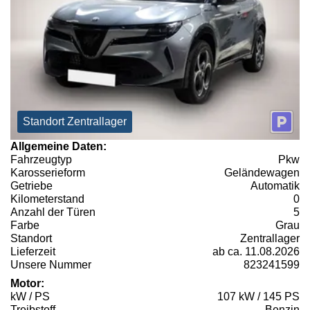
Standort Zentrallager
Allgemeine Daten:
Fahrzeugtyp
Pkw
Karosserieform
Geländewagen
Getriebe
Automatik
Kilometerstand
0
Anzahl der Türen
5
Farbe
Grau
Standort
Zentrallager
Lieferzeit
ab ca. 11.08.2026
Unsere Nummer
823241599
Motor:
kW / PS
107 kW / 145 PS
Treibstoff
Benzin