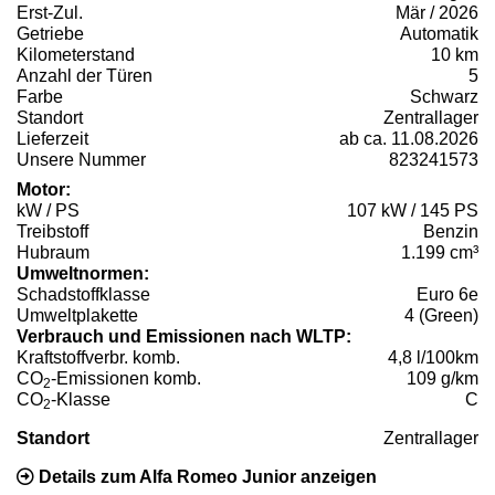
Erst-Zul.
Mär / 2026
Getriebe
Automatik
Kilometerstand
10 km
Anzahl der Türen
5
Farbe
Schwarz
Standort
Zentrallager
Lieferzeit
ab ca. 11.08.2026
Unsere Nummer
823241573
Motor:
kW / PS
107 kW / 145 PS
Treibstoff
Benzin
Hubraum
1.199 cm³
Umweltnormen:
Schadstoffklasse
Euro 6e
Umweltplakette
4 (Green)
Verbrauch und Emissionen nach WLTP:
Kraftstoffverbr. komb.
4,8 l/100km
CO
-Emissionen komb.
109 g/km
2
CO
-Klasse
C
2
Standort
Zentrallager
Details zum Alfa Romeo Junior anzeigen