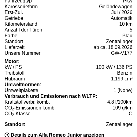
Fahrzeugtyp
Pkw
Karosserieform
Geländewagen
Erst-Zul.
Jul / 2026
Getriebe
Automatik
Kilometerstand
10 km
Anzahl der Türen
5
Farbe
Blau
Standort
Zentrallager
Lieferzeit
ab ca. 18.09.2026
Unsere Nummer
GW-V177
Motor:
kW / PS
100 kW / 136 PS
Treibstoff
Benzin
Hubraum
1.199 cm³
Umweltnormen:
Umweltplakette
1 (None)
Verbrauch und Emissionen nach WLTP:
Kraftstoffverbr. komb.
4,8 l/100km
CO
-Emissionen komb.
109 g/km
2
CO
-Klasse
C
2
Standort
Zentrallager
Details zum Alfa Romeo Junior anzeigen