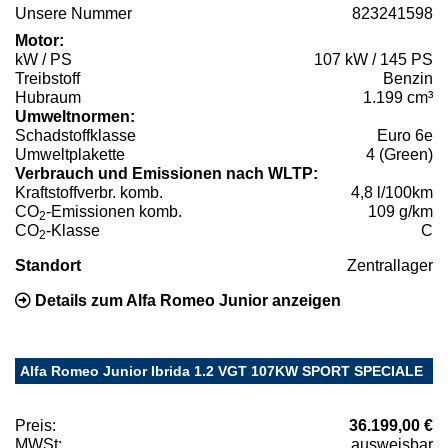
Unsere Nummer
823241598
Motor:
kW / PS
107 kW / 145 PS
Treibstoff
Benzin
Hubraum
1.199 cm³
Umweltnormen:
Schadstoffklasse
Euro 6e
Umweltplakette
4 (Green)
Verbrauch und Emissionen nach WLTP:
Kraftstoffverbr. komb.
4,8 l/100km
CO
-Emissionen komb.
109 g/km
2
CO
-Klasse
C
2
Standort
Zentrallager
Details zum Alfa Romeo Junior anzeigen
Alfa Romeo Junior Ibrida 1.2 VGT 107KW SPORT SPECIALE
Preis:
36.199,00 €
MWSt:
ausweisbar