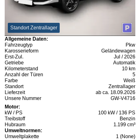
Standort Zentrallager
Allgemeine Daten:
Fahrzeugtyp
Pkw
Karosserieform
Geländewagen
Erst-Zul.
Jul / 2026
Getriebe
Automatik
Kilometerstand
10 km
Anzahl der Türen
5
Farbe
Weiß
Standort
Zentrallager
Lieferzeit
ab ca. 18.09.2026
Unsere Nummer
GW-V4716
Motor:
kW / PS
100 kW / 136 PS
Treibstoff
Benzin
Hubraum
1.199 cm³
Umweltnormen:
Umweltplakette
1 (None)