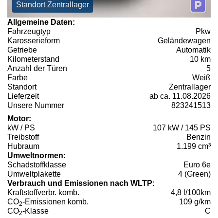
Standort Zentrallager
Allgemeine Daten:
Fahrzeugtyp
Pkw
Karosserieform
Geländewagen
Getriebe
Automatik
Kilometerstand
10 km
Anzahl der Türen
5
Farbe
Weiß
Standort
Zentrallager
Lieferzeit
ab ca. 11.08.2026
Unsere Nummer
823241513
Motor:
kW / PS
107 kW / 145 PS
Treibstoff
Benzin
Hubraum
1.199 cm³
Umweltnormen:
Schadstoffklasse
Euro 6e
Umweltplakette
4 (Green)
Verbrauch und Emissionen nach WLTP:
Kraftstoffverbr. komb.
4,8 l/100km
CO
-Emissionen komb.
109 g/km
2
CO
-Klasse
C
2