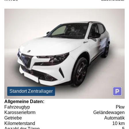
Standort Zentrallager
Allgemeine Daten:
Fahrzeugtyp
Pkw
Karosserieform
Geländewagen
Getriebe
Automatik
Kilometerstand
10 km
Anzahl der Türen
5