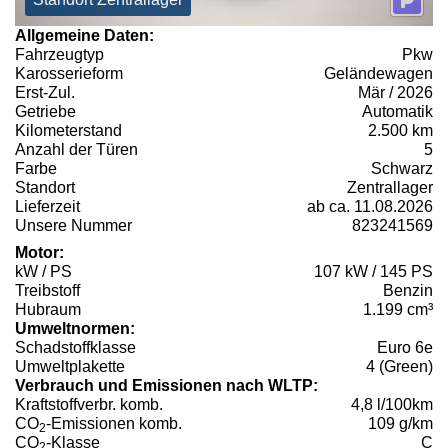
Allgemeine Daten:
Fahrzeugtyp
Pkw
Karosserieform
Geländewagen
Erst-Zul.
Mär / 2026
Getriebe
Automatik
Kilometerstand
2.500 km
Anzahl der Türen
5
Farbe
Schwarz
Standort
Zentrallager
Lieferzeit
ab ca. 11.08.2026
Unsere Nummer
823241569
Motor:
kW / PS
107 kW / 145 PS
Treibstoff
Benzin
Hubraum
1.199 cm³
Umweltnormen:
Schadstoffklasse
Euro 6e
Umweltplakette
4 (Green)
Verbrauch und Emissionen nach WLTP:
Kraftstoffverbr. komb.
4,8 l/100km
CO
-Emissionen komb.
109 g/km
2
CO
-Klasse
C
2