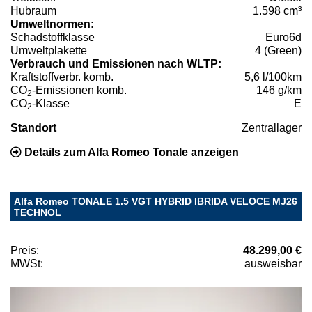
Hubraum
1.598 cm³
Umweltnormen:
Schadstoffklasse
Euro6d
Umweltplakette
4 (Green)
Verbrauch und Emissionen nach WLTP:
Kraftstoffverbr. komb.
5,6 l/100km
CO
-Emissionen komb.
146 g/km
2
CO
-Klasse
E
2
Standort
Zentrallager
Details zum Alfa Romeo Tonale anzeigen
Alfa Romeo TONALE 1.5 VGT HYBRID IBRIDA VELOCE MJ26
TECHNOL
Preis:
48.299,00 €
MWSt:
ausweisbar