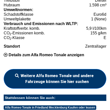
Treibstoff
Diesel
Hubraum
1.598 cm³
Umweltnormen:
Schadstoffklasse
Euro6d
Umweltplakette
1 (None)
Verbrauch und Emissionen nach WLTP:
Kraftstoffverbr. komb.
5,9 l/100km
CO
-Emissionen komb.
155 g/km
2
CO
-Klasse
E
2
Standort
Zentrallager
Details zum Alfa Romeo Tonale anzeigen
Weitere Alfa Romeo Tonale und andere
Fahrzeuge können Sie hier suchen
Stattdessen können Sie auch:
Alfa Romeo Tonale in Friedland Mecklenburg Kaufen oder leasen