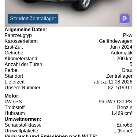
Standort Zentrallager
Allgemeine Daten:
Fahrzeugtyp
Pkw
Karosserieform
Geländewagen
Erst-Zul.
Jun / 2024
Getriebe
Automatik
Kilometerstand
1.200 km
Anzahl der Türen
5
Farbe
Grau
Standort
Zentrallager
Lieferzeit
ab ca. 11.08.2026
Unsere Nummer
821519311
Motor:
kW / PS
96 kW / 131 PS
Treibstoff
Benzin
Hubraum
1.469 cm³
Umweltnormen:
Schadstoffklasse
Euro6d
Umweltplakette
1 (None)
Verbrauch und Emissionen nach WLTP: