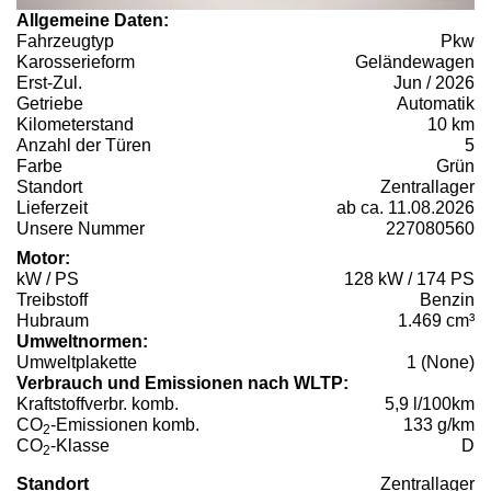
Allgemeine Daten:
Fahrzeugtyp
Pkw
Karosserieform
Geländewagen
Erst-Zul.
Jun / 2026
Getriebe
Automatik
Kilometerstand
10 km
Anzahl der Türen
5
Farbe
Grün
Standort
Zentrallager
Lieferzeit
ab ca. 11.08.2026
Unsere Nummer
227080560
Motor:
kW / PS
128 kW / 174 PS
Treibstoff
Benzin
Hubraum
1.469 cm³
Umweltnormen:
Umweltplakette
1 (None)
Verbrauch und Emissionen nach WLTP:
Kraftstoffverbr. komb.
5,9 l/100km
CO
-Emissionen komb.
133 g/km
2
CO
-Klasse
D
2
Standort
Zentrallager