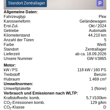
Standort Zentrallager
Allgemeine Daten:
Fahrzeugtyp
Pkw
Karosserieform
Geländewagen
Erst-Zul.
Okt / 2024
Getriebe
Automatik
Kilometerstand
44.210 km
Anzahl der Türen
5
Farbe
Weiß
Standort
Zentrallager
Lieferzeit
ab ca. 18.09.2026
Unsere Nummer
GW-V3865
Motor:
kW / PS
118 kW / 160 PS
Treibstoff
Benzin
Hubraum
1.469 cm³
Umweltnormen:
Umweltplakette
1 (None)
Verbrauch und Emissionen nach WLTP:
Kraftstoffverbr. komb.
5,7 l/100km
CO
-Emissionen komb.
129 g/km
2
CO
-Klasse
D
2