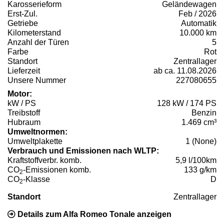
Karosserieform
Geländewagen
Erst-Zul.
Feb / 2026
Getriebe
Automatik
Kilometerstand
10.000 km
Anzahl der Türen
5
Farbe
Rot
Standort
Zentrallager
Lieferzeit
ab ca. 11.08.2026
Unsere Nummer
227080655
Motor:
kW / PS
128 kW / 174 PS
Treibstoff
Benzin
Hubraum
1.469 cm³
Umweltnormen:
Umweltplakette
1 (None)
Verbrauch und Emissionen nach WLTP:
Kraftstoffverbr. komb.
5,9 l/100km
CO
-Emissionen komb.
133 g/km
2
CO
-Klasse
D
2
Standort
Zentrallager
Details zum Alfa Romeo Tonale anzeigen