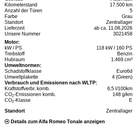
Kilometerstand
17.500 km
Anzahl der Türen
5
Farbe
Grau
Standort
Zentrallager
Lieferzeit
ab ca. 11.08.2026
Unsere Nummer
3021458
Motor:
kW / PS
118 kW / 160 PS
Treibstoff
Benzin
Hubraum
1.469 cm³
Umweltnormen:
Schadstoffklasse
Euro6d
Umweltplakette
4 (Green)
Verbrauch und Emissionen nach WLTP:
Kraftstoffverbr. komb.
6,5 l/100km
CO
-Emissionen komb.
148 g/km
2
CO
-Klasse
E
2
Standort
Zentrallager
Details zum Alfa Romeo Tonale anzeigen