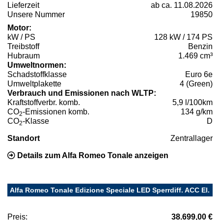
Lieferzeit
ab ca. 11.08.2026
Unsere Nummer
19850
Motor:
kW / PS
128 kW / 174 PS
Treibstoff
Benzin
Hubraum
1.469 cm³
Umweltnormen:
Schadstoffklasse
Euro 6e
Umweltplakette
4 (Green)
Verbrauch und Emissionen nach WLTP:
Kraftstoffverbr. komb.
5,9 l/100km
CO
-Emissionen komb.
134 g/km
2
CO
-Klasse
D
2
Standort
Zentrallager
Details zum Alfa Romeo Tonale anzeigen
Alfa Romeo Tonale Edizione Speciale LED Sperrdiff. ACC El.
Preis:
38.699,00 €