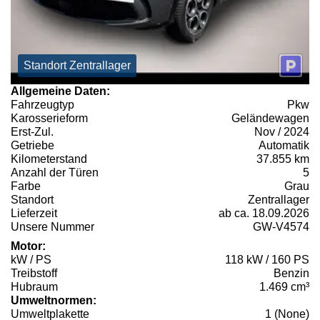
Standort Zentrallager
Allgemeine Daten:
Fahrzeugtyp
Pkw
Karosserieform
Geländewagen
Erst-Zul.
Nov / 2024
Getriebe
Automatik
Kilometerstand
37.855 km
Anzahl der Türen
5
Farbe
Grau
Standort
Zentrallager
Lieferzeit
ab ca. 18.09.2026
Unsere Nummer
GW-V4574
Motor:
kW / PS
118 kW / 160 PS
Treibstoff
Benzin
Hubraum
1.469 cm³
Umweltnormen:
Umweltplakette
1 (None)