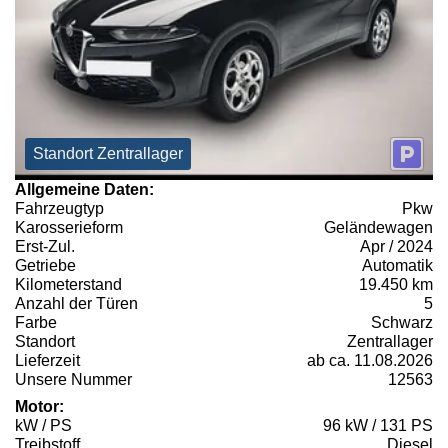
Standort Zentrallager
Allgemeine Daten:
Fahrzeugtyp
Pkw
Karosserieform
Geländewagen
Erst-Zul.
Apr / 2024
Getriebe
Automatik
Kilometerstand
19.450 km
Anzahl der Türen
5
Farbe
Schwarz
Standort
Zentrallager
Lieferzeit
ab ca. 11.08.2026
Unsere Nummer
12563
Motor:
kW / PS
96 kW / 131 PS
Treibstoff
Diesel