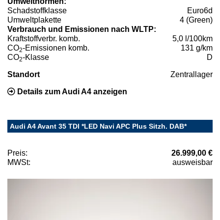
Umweltnormen:
Schadstoffklasse
Euro6d
Umweltplakette
4 (Green)
Verbrauch und Emissionen nach WLTP:
Kraftstoffverbr. komb.
5,0 l/100km
CO
-Emissionen komb.
131 g/km
2
CO
-Klasse
D
2
Standort
Zentrallager
Details zum Audi A4 anzeigen
Audi A4 Avant 35 TDI *LED Navi APC Plus Sitzh. DAB*
Preis:
26.999,00 €
MWSt:
ausweisbar