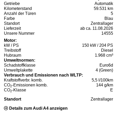
Getriebe
Automatik
Kilometerstand
59.531 km
Anzahl der Türen
5
Farbe
Blau
Standort
Zentrallager
Lieferzeit
ab ca. 11.08.2026
Unsere Nummer
14555
Motor:
kW / PS
150 kW / 204 PS
Treibstoff
Diesel
Hubraum
1.968 cm³
Umweltnormen:
Schadstoffklasse
Euro6d
Umweltplakette
4 (Green)
Verbrauch und Emissionen nach WLTP:
Kraftstoffverbr. komb.
5,5 l/100km
CO
-Emissionen komb.
144 g/km
2
CO
-Klasse
E
2
Standort
Zentrallager
Details zum Audi A4 anzeigen