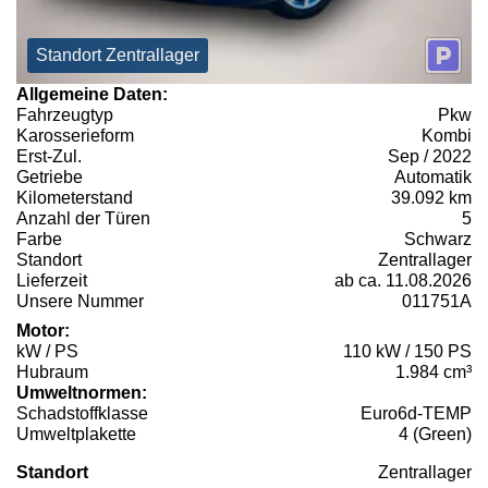
Standort Zentrallager
Allgemeine Daten:
Fahrzeugtyp
Pkw
Karosserieform
Kombi
Erst-Zul.
Sep / 2022
Getriebe
Automatik
Kilometerstand
39.092 km
Anzahl der Türen
5
Farbe
Schwarz
Standort
Zentrallager
Lieferzeit
ab ca. 11.08.2026
Unsere Nummer
011751A
Motor:
kW / PS
110 kW / 150 PS
Hubraum
1.984 cm³
Umweltnormen:
Schadstoffklasse
Euro6d-TEMP
Umweltplakette
4 (Green)
Standort
Zentrallager