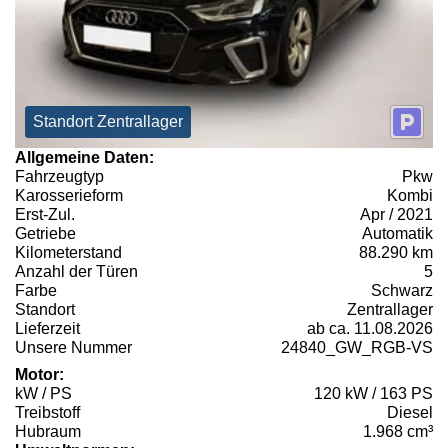
Standort Zentrallager
Allgemeine Daten:
Fahrzeugtyp
Pkw
Karosserieform
Kombi
Erst-Zul.
Apr / 2021
Getriebe
Automatik
Kilometerstand
88.290 km
Anzahl der Türen
5
Farbe
Schwarz
Standort
Zentrallager
Lieferzeit
ab ca. 11.08.2026
Unsere Nummer
24840_GW_RGB-VS
Motor:
kW / PS
120 kW / 163 PS
Treibstoff
Diesel
Hubraum
1.968 cm³