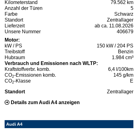
Kilometerstand
79.562 km
Anzahl der Türen
5
Farbe
Schwarz
Standort
Zentrallager
Lieferzeit
ab ca. 11.08.2026
Unsere Nummer
406679
Motor:
kW / PS
150 kW / 204 PS
Treibstoff
Benzin
Hubraum
1.984 cm³
Verbrauch und Emissionen nach WLTP:
Kraftstoffverbr. komb.
6,4 l/100km
CO
-Emissionen komb.
145 g/km
2
CO
-Klasse
E
2
Standort
Zentrallager
Details zum Audi A4 anzeigen
Audi A4