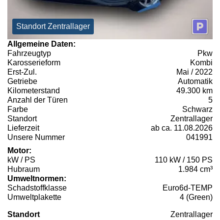
Standort Zentrallager
Allgemeine Daten:
Fahrzeugtyp
Pkw
Karosserieform
Kombi
Erst-Zul.
Mai / 2022
Getriebe
Automatik
Kilometerstand
49.300 km
Anzahl der Türen
5
Farbe
Schwarz
Standort
Zentrallager
Lieferzeit
ab ca. 11.08.2026
Unsere Nummer
041991
Motor:
kW / PS
110 kW / 150 PS
Hubraum
1.984 cm³
Umweltnormen:
Schadstoffklasse
Euro6d-TEMP
Umweltplakette
4 (Green)
Standort
Zentrallager