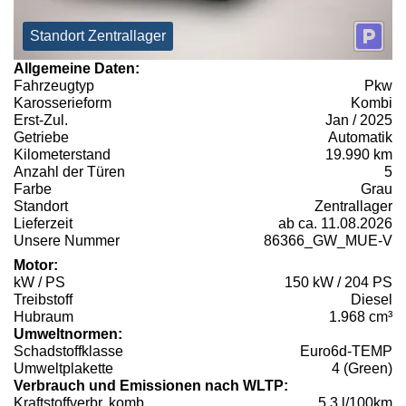
Standort Zentrallager
Allgemeine Daten:
Fahrzeugtyp
Pkw
Karosserieform
Kombi
Erst-Zul.
Jan / 2025
Getriebe
Automatik
Kilometerstand
19.990 km
Anzahl der Türen
5
Farbe
Grau
Standort
Zentrallager
Lieferzeit
ab ca. 11.08.2026
Unsere Nummer
86366_GW_MUE-V
Motor:
kW / PS
150 kW / 204 PS
Treibstoff
Diesel
Hubraum
1.968 cm³
Umweltnormen:
Schadstoffklasse
Euro6d-TEMP
Umweltplakette
4 (Green)
Verbrauch und Emissionen nach WLTP:
Kraftstoffverbr. komb.
5,3 l/100km