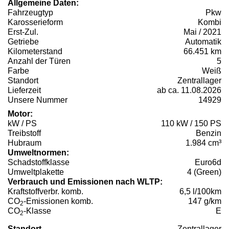
Allgemeine Daten:
Fahrzeugtyp
Pkw
Karosserieform
Kombi
Erst-Zul.
Mai / 2021
Getriebe
Automatik
Kilometerstand
66.451 km
Anzahl der Türen
5
Farbe
Weiß
Standort
Zentrallager
Lieferzeit
ab ca. 11.08.2026
Unsere Nummer
14929
Motor:
kW / PS
110 kW / 150 PS
Treibstoff
Benzin
Hubraum
1.984 cm³
Umweltnormen:
Schadstoffklasse
Euro6d
Umweltplakette
4 (Green)
Verbrauch und Emissionen nach WLTP:
Kraftstoffverbr. komb.
6,5 l/100km
CO
-Emissionen komb.
147 g/km
2
CO
-Klasse
E
2
Standort
Zentrallager