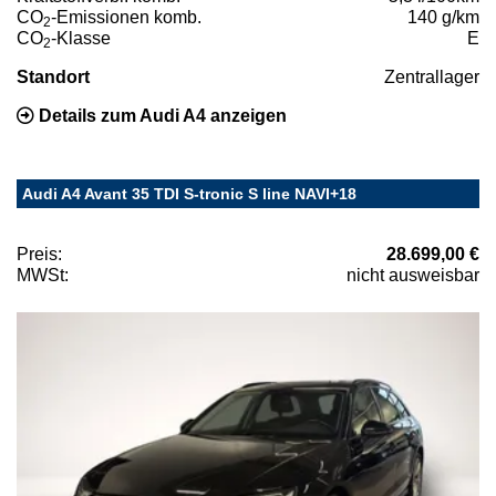
CO
-Emissionen komb.
140 g/km
2
CO
-Klasse
E
2
Standort
Zentrallager
Details zum Audi A4 anzeigen
Audi A4 Avant 35 TDI S-tronic S line NAVI+18
Preis:
28.699,00 €
MWSt:
nicht ausweisbar