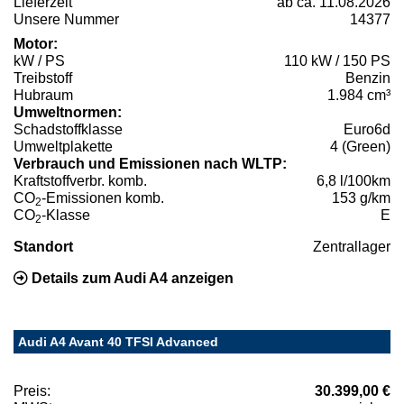
Lieferzeit
ab ca. 11.08.2026
Unsere Nummer
14377
Motor:
kW / PS
110 kW / 150 PS
Treibstoff
Benzin
Hubraum
1.984 cm³
Umweltnormen:
Schadstoffklasse
Euro6d
Umweltplakette
4 (Green)
Verbrauch und Emissionen nach WLTP:
Kraftstoffverbr. komb.
6,8 l/100km
CO
-Emissionen komb.
153 g/km
2
CO
-Klasse
E
2
Standort
Zentrallager
Details zum Audi A4 anzeigen
Audi A4 Avant 40 TFSI Advanced
Preis:
30.399,00 €