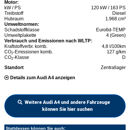
Motor:
kW / PS
120 kW / 163 PS
Treibstoff
Diesel
Hubraum
1.968 cm³
Umweltnormen:
Schadstoffklasse
Euro6d-TEMP
Umweltplakette
4 (Green)
Verbrauch und Emissionen nach WLTP:
Kraftstoffverbr. komb.
4,8 l/100km
CO
-Emissionen komb.
127 g/km
2
CO
-Klasse
D
2
Standort
Zentrallager
Details zum Audi A4 anzeigen
Weitere Audi A4 und andere Fahrzeuge
können Sie hier suchen
Stattdessen können Sie auch: