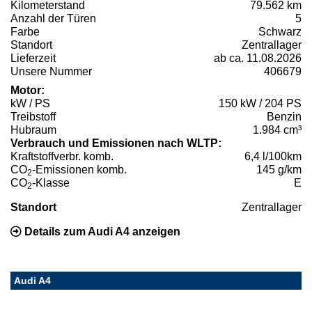
Kilometerstand
79.562 km
Anzahl der Türen
5
Farbe
Schwarz
Standort
Zentrallager
Lieferzeit
ab ca. 11.08.2026
Unsere Nummer
406679
Motor:
kW / PS
150 kW / 204 PS
Treibstoff
Benzin
Hubraum
1.984 cm³
Verbrauch und Emissionen nach WLTP:
Kraftstoffverbr. komb.
6,4 l/100km
CO
-Emissionen komb.
145 g/km
2
CO
-Klasse
E
2
Standort
Zentrallager
Details zum Audi A4 anzeigen
Audi A4