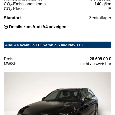
CO
-Emissionen komb.
140 g/km
2
CO
-Klasse
E
2
Standort
Zentrallager
Details zum Audi A4 anzeigen
Audi A4 Avant 35 TDI S-tronic S line NAVI+18
Preis:
28.699,00 €
MWSt:
nicht ausweisbar