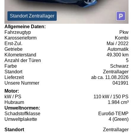
Standort Zentrallager
Allgemeine Daten:
Fahrzeugtyp
Pkw
Karosserieform
Kombi
Erst-Zul.
Mai / 2022
Getriebe
Automatik
Kilometerstand
49.300 km
Anzahl der Türen
5
Farbe
Schwarz
Standort
Zentrallager
Lieferzeit
ab ca. 11.08.2026
Unsere Nummer
041991
Motor:
kW / PS
110 kW / 150 PS
Hubraum
1.984 cm³
Umweltnormen:
Schadstoffklasse
Euro6d-TEMP
Umweltplakette
4 (Green)
Standort
Zentrallager