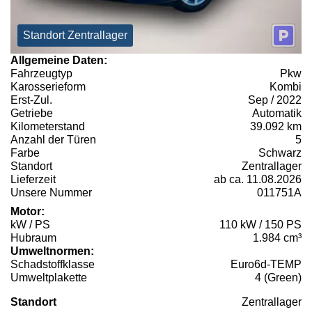
Standort Zentrallager
Allgemeine Daten:
Fahrzeugtyp
Pkw
Karosserieform
Kombi
Erst-Zul.
Sep / 2022
Getriebe
Automatik
Kilometerstand
39.092 km
Anzahl der Türen
5
Farbe
Schwarz
Standort
Zentrallager
Lieferzeit
ab ca. 11.08.2026
Unsere Nummer
011751A
Motor:
kW / PS
110 kW / 150 PS
Hubraum
1.984 cm³
Umweltnormen:
Schadstoffklasse
Euro6d-TEMP
Umweltplakette
4 (Green)
Standort
Zentrallager