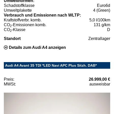
Umweltnormen:
Schadstoffklasse
Euro6d
Umweltplakette
4 (Green)
Verbrauch und Emissionen nach WLTP:
Kraftstoffverbr. komb.
5,0 l/100km
CO
-Emissionen komb.
131 g/km
2
CO
-Klasse
D
2
Standort
Zentrallager
Details zum Audi A4 anzeigen
Audi A4 Avant 35 TDI *LED Navi APC Plus Sitzh. DAB*
Preis:
26.999,00 €
MWSt:
ausweisbar