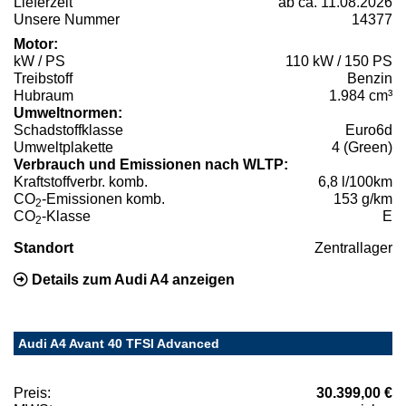
Lieferzeit
ab ca. 11.08.2026
Unsere Nummer
14377
Motor:
kW / PS
110 kW / 150 PS
Treibstoff
Benzin
Hubraum
1.984 cm³
Umweltnormen:
Schadstoffklasse
Euro6d
Umweltplakette
4 (Green)
Verbrauch und Emissionen nach WLTP:
Kraftstoffverbr. komb.
6,8 l/100km
CO
-Emissionen komb.
153 g/km
2
CO
-Klasse
E
2
Standort
Zentrallager
Details zum Audi A4 anzeigen
Audi A4 Avant 40 TFSI Advanced
Preis:
30.399,00 €