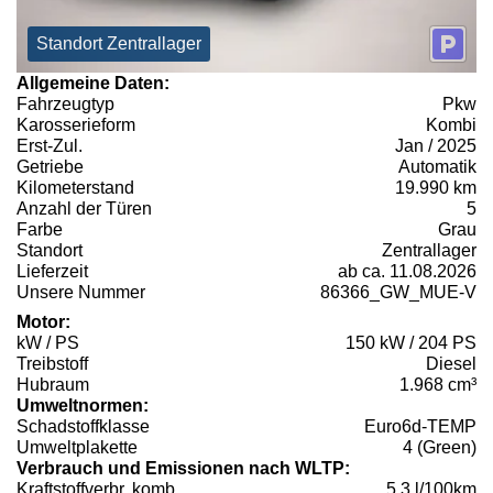
Standort Zentrallager
Allgemeine Daten:
Fahrzeugtyp
Pkw
Karosserieform
Kombi
Erst-Zul.
Jan / 2025
Getriebe
Automatik
Kilometerstand
19.990 km
Anzahl der Türen
5
Farbe
Grau
Standort
Zentrallager
Lieferzeit
ab ca. 11.08.2026
Unsere Nummer
86366_GW_MUE-V
Motor:
kW / PS
150 kW / 204 PS
Treibstoff
Diesel
Hubraum
1.968 cm³
Umweltnormen:
Schadstoffklasse
Euro6d-TEMP
Umweltplakette
4 (Green)
Verbrauch und Emissionen nach WLTP:
Kraftstoffverbr. komb.
5,3 l/100km