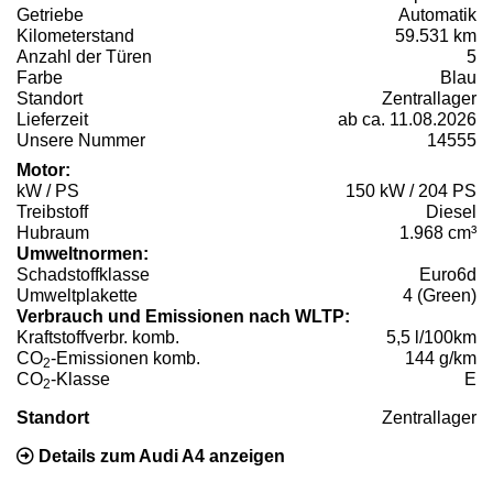
Getriebe
Automatik
Kilometerstand
59.531 km
Anzahl der Türen
5
Farbe
Blau
Standort
Zentrallager
Lieferzeit
ab ca. 11.08.2026
Unsere Nummer
14555
Motor:
kW / PS
150 kW / 204 PS
Treibstoff
Diesel
Hubraum
1.968 cm³
Umweltnormen:
Schadstoffklasse
Euro6d
Umweltplakette
4 (Green)
Verbrauch und Emissionen nach WLTP:
Kraftstoffverbr. komb.
5,5 l/100km
CO
-Emissionen komb.
144 g/km
2
CO
-Klasse
E
2
Standort
Zentrallager
Details zum Audi A4 anzeigen