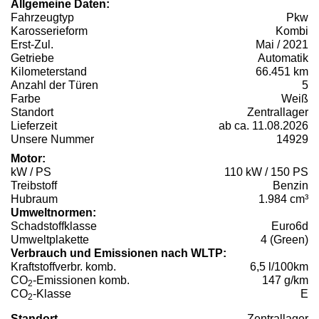
Allgemeine Daten:
Fahrzeugtyp
Pkw
Karosserieform
Kombi
Erst-Zul.
Mai / 2021
Getriebe
Automatik
Kilometerstand
66.451 km
Anzahl der Türen
5
Farbe
Weiß
Standort
Zentrallager
Lieferzeit
ab ca. 11.08.2026
Unsere Nummer
14929
Motor:
kW / PS
110 kW / 150 PS
Treibstoff
Benzin
Hubraum
1.984 cm³
Umweltnormen:
Schadstoffklasse
Euro6d
Umweltplakette
4 (Green)
Verbrauch und Emissionen nach WLTP:
Kraftstoffverbr. komb.
6,5 l/100km
CO
-Emissionen komb.
147 g/km
2
CO
-Klasse
E
2
Standort
Zentrallager