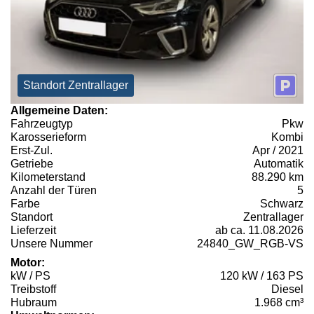
Standort Zentrallager
Allgemeine Daten:
Fahrzeugtyp
Pkw
Karosserieform
Kombi
Erst-Zul.
Apr / 2021
Getriebe
Automatik
Kilometerstand
88.290 km
Anzahl der Türen
5
Farbe
Schwarz
Standort
Zentrallager
Lieferzeit
ab ca. 11.08.2026
Unsere Nummer
24840_GW_RGB-VS
Motor:
kW / PS
120 kW / 163 PS
Treibstoff
Diesel
Hubraum
1.968 cm³