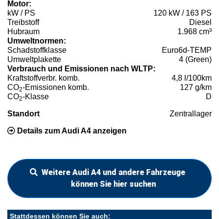
Motor:
kW / PS
120 kW / 163 PS
Treibstoff
Diesel
Hubraum
1.968 cm³
Umweltnormen:
Schadstoffklasse
Euro6d-TEMP
Umweltplakette
4 (Green)
Verbrauch und Emissionen nach WLTP:
Kraftstoffverbr. komb.
4,8 l/100km
CO
-Emissionen komb.
127 g/km
2
CO
-Klasse
D
2
Standort
Zentrallager
Details zum Audi A4 anzeigen
Weitere Audi A4 und andere Fahrzeuge
können Sie hier suchen
Stattdessen können Sie auch: