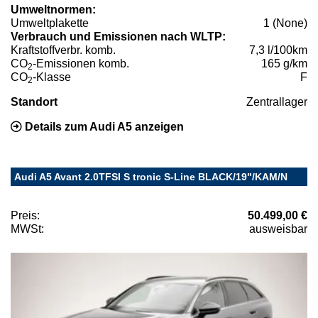
Umweltnormen:
Umweltplakette
1 (None)
Verbrauch und Emissionen nach WLTP:
Kraftstoffverbr. komb.
7,3 l/100km
CO
-Emissionen komb.
165 g/km
2
CO
-Klasse
F
2
Standort
Zentrallager
Details zum Audi A5 anzeigen
Audi A5 Avant 2.0TFSI S tronic S-Line BLACK/19"/KAM/N
Preis:
50.499,00 €
MWSt:
ausweisbar