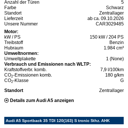
Anzahl der Türen
5
Farbe
Schwarz
Standort
Zentrallager
Lieferzeit
ab ca. 09.10.2026
Unsere Nummer
CAR3029485
Motor:
kW / PS
150 kW / 204 PS
Treibstoff
Benzin
Hubraum
1.984 cm³
Umweltnormen:
Umweltplakette
1 (None)
Verbrauch und Emissionen nach WLTP:
Kraftstoffverbr. komb.
7,9 l/100km
CO
-Emissionen komb.
180 g/km
2
CO
-Klasse
G
2
Standort
Zentrallager
Details zum Audi A5 anzeigen
Audi A5 Sportback 35 TDI 120(163) S tronic Sthz. AHK