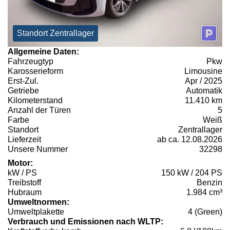
Standort Zentrallager
Allgemeine Daten:
Fahrzeugtyp
Pkw
Karosserieform
Limousine
Erst-Zul.
Apr / 2025
Getriebe
Automatik
Kilometerstand
11.410 km
Anzahl der Türen
5
Farbe
Weiß
Standort
Zentrallager
Lieferzeit
ab ca. 12.08.2026
Unsere Nummer
32298
Motor:
kW / PS
150 kW / 204 PS
Treibstoff
Benzin
Hubraum
1.984 cm³
Umweltnormen:
Umweltplakette
4 (Green)
Verbrauch und Emissionen nach WLTP: