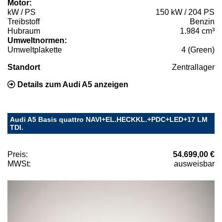
Motor:
kW / PS
150 kW / 204 PS
Treibstoff
Benzin
Hubraum
1.984 cm³
Umweltnormen:
Umweltplakette
4 (Green)
Standort
Zentrallager
Details zum Audi A5 anzeigen
Audi A5 Basis quattro NAVI+EL.HECKKL.+PDC+LED+17 LM
TDI.
Preis:
54.699,00 €
MWSt:
ausweisbar