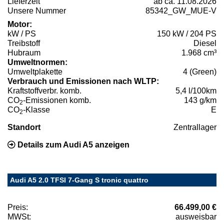
Lieferzeit
ab ca. 11.08.2026
Unsere Nummer
85342_GW_MUE-V
Motor:
kW / PS
150 kW / 204 PS
Treibstoff
Diesel
Hubraum
1.968 cm³
Umweltnormen:
Umweltplakette
4 (Green)
Verbrauch und Emissionen nach WLTP:
Kraftstoffverbr. komb.
5,4 l/100km
CO
-Emissionen komb.
143 g/km
2
CO
-Klasse
E
2
Standort
Zentrallager
Details zum Audi A5 anzeigen
Audi A5 2.0 TFSI 7-Gang S tronic quattro
Preis:
66.499,00 €
MWSt:
ausweisbar