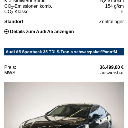
Kraftstoffverbr. komb.
6,8 l/100km
CO
-Emissionen komb.
154 g/km
2
CO
-Klasse
E
2
Standort
Zentrallager
Details zum Audi A5 anzeigen
Audi A5 Sportback 35 TDI S-Tronic schwarzpaket*Pano*M
Preis:
36.499,00 €
MWSt:
ausweisbar