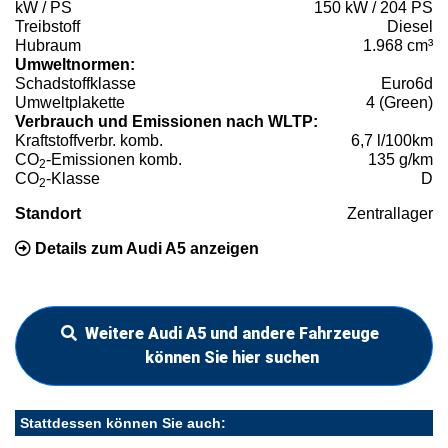
kW / PS
150 kW / 204 PS
Treibstoff
Diesel
Hubraum
1.968 cm³
Umweltnormen:
Schadstoffklasse
Euro6d
Umweltplakette
4 (Green)
Verbrauch und Emissionen nach WLTP:
Kraftstoffverbr. komb.
6,7 l/100km
CO
-Emissionen komb.
135 g/km
2
CO
-Klasse
D
2
Standort
Zentrallager
Details zum Audi A5 anzeigen
Weitere Audi A5 und andere Fahrzeuge
können Sie hier suchen
Stattdessen können Sie auch: