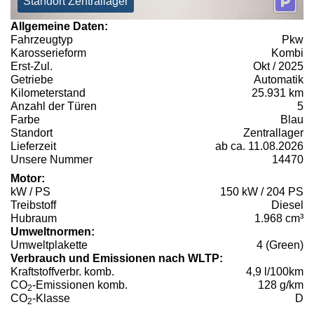
Standort Zentrallager
Allgemeine Daten:
Fahrzeugtyp
Pkw
Karosserieform
Kombi
Erst-Zul.
Okt / 2025
Getriebe
Automatik
Kilometerstand
25.931 km
Anzahl der Türen
5
Farbe
Blau
Standort
Zentrallager
Lieferzeit
ab ca. 11.08.2026
Unsere Nummer
14470
Motor:
kW / PS
150 kW / 204 PS
Treibstoff
Diesel
Hubraum
1.968 cm³
Umweltnormen:
Umweltplakette
4 (Green)
Verbrauch und Emissionen nach WLTP:
Kraftstoffverbr. komb.
4,9 l/100km
CO
-Emissionen komb.
128 g/km
2
CO
-Klasse
D
2