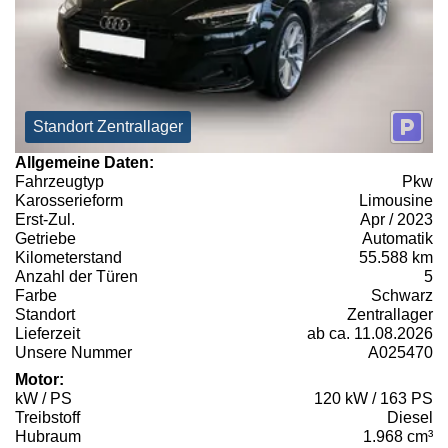
Standort Zentrallager
Allgemeine Daten:
Fahrzeugtyp
Pkw
Karosserieform
Limousine
Erst-Zul.
Apr / 2023
Getriebe
Automatik
Kilometerstand
55.588 km
Anzahl der Türen
5
Farbe
Schwarz
Standort
Zentrallager
Lieferzeit
ab ca. 11.08.2026
Unsere Nummer
A025470
Motor:
kW / PS
120 kW / 163 PS
Treibstoff
Diesel
Hubraum
1.968 cm³