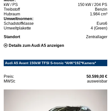
kW / PS
150 kW / 204 PS
Treibstoff
Benzin
Hubraum
1.984 cm³
Umweltnormen:
Schadstoffklasse
Euro6
Umweltplakette
4 (Green)
Standort
Zentrallager
Details zum Audi A5 anzeigen
Audi A5 Avant 150kW TFSI S-tronic *AHK*19Z*Kamera*
Preis:
50.599,00 €
MWSt:
ausweisbar