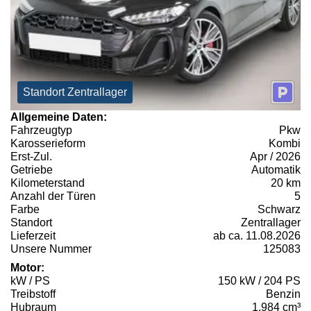
Standort Zentrallager
Allgemeine Daten:
Fahrzeugtyp
Pkw
Karosserieform
Kombi
Erst-Zul.
Apr / 2026
Getriebe
Automatik
Kilometerstand
20 km
Anzahl der Türen
5
Farbe
Schwarz
Standort
Zentrallager
Lieferzeit
ab ca. 11.08.2026
Unsere Nummer
125083
Motor:
kW / PS
150 kW / 204 PS
Treibstoff
Benzin
Hubraum
1.984 cm³