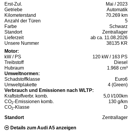
Erst-Zul.
Mai / 2023
Getriebe
Automatik
Kilometerstand
70.269 km
Anzahl der Türen
5
Farbe
Schwarz
Standort
Zentrallager
Lieferzeit
ab ca. 11.08.2026
Unsere Nummer
38135 KR
Motor:
kW / PS
120 kW / 163 PS
Treibstoff
Diesel
Hubraum
1.968 cm³
Umweltnormen:
Schadstoffklasse
Euro6
Umweltplakette
4 (Green)
Verbrauch und Emissionen nach WLTP:
Kraftstoffverbr. komb.
5,0 l/100km
CO
-Emissionen komb.
130 g/km
2
CO
-Klasse
D
2
Standort
Zentrallager
Details zum Audi A5 anzeigen