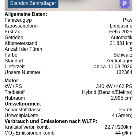
Standort Zentrallager
Allgemeine Daten:
Fahrzeugtyp
Pkw
Karosserieform
Limousine
Erst-Zul.
Feb / 2025
Getriebe
Automatik
Kilometerstand
21.831 km
Anzahl der Türen
5
Farbe
Schwarz
Standort
Zentrallager
Lieferzeit
ab ca. 11.08.2026
Unsere Nummer
132364
Motor:
kW / PS
340 kW / 462 PS
Treibstoff
Hybrid (Benzin/Elektro)
Hubraum
2.995 cm³
Umweltnormen:
Schadstoffklasse
Euro6
Umweltplakette
4 (Green)
Verbrauch und Emissionen nach WLTP:
Kraftstoffverbr. komb.
22,7 l/100km
CO
-Emissionen komb.
44 g/km
2