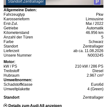
Standort Zentrallager
Allgemeine Daten:
Fahrzeugtyp
Pkw
Karosserieform
Limousine
Erst-Zul.
Mai / 2022
Getriebe
Automatik
Kilometerstand
46.956 km
Anzahl der Türen
5
Farbe
Schwarz
Standort
Zentrallager
Lieferzeit
ab ca. 11.08.2026
Unsere Nummer
N003245
Motor:
kW / PS
210 kW / 286 PS
Treibstoff
Diesel
Hubraum
2.967 cm³
Umweltnormen:
Schadstoffklasse
Euro6d
Umweltplakette
4 (Green)
Standort
Zentrallager
Details zum Audi A8 anzeigen