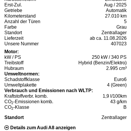
Erst-Zul.
Aug / 2025
Getriebe
Automatik
Kilometerstand
27.010 km
Anzahl der Türen
5
Farbe
Grau
Standort
Zentrallager
Lieferzeit
ab ca. 11.08.2026
Unsere Nummer
407023
Motor:
kW / PS
250 kW / 340 PS
Treibstoff
Hybrid (Benzin/Elektro)
Hubraum
2.995 cm³
Umweltnormen:
Schadstoffklasse
Euro6
Umweltplakette
4 (Green)
Verbrauch und Emissionen nach WLTP:
Kraftstoffverbr. komb.
1,9 l/100km
CO
-Emissionen komb.
43 g/km
2
CO
-Klasse
B
2
Standort
Zentrallager
Details zum Audi A8 anzeigen