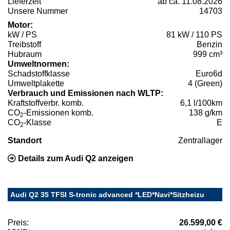
Lieferzeit
ab ca. 11.08.2026
Unsere Nummer
14703
Motor:
kW / PS
81 kW / 110 PS
Treibstoff
Benzin
Hubraum
999 cm³
Umweltnormen:
Schadstoffklasse
Euro6d
Umweltplakette
4 (Green)
Verbrauch und Emissionen nach WLTP:
Kraftstoffverbr. komb.
6,1 l/100km
CO
-Emissionen komb.
138 g/km
2
CO
-Klasse
E
2
Standort
Zentrallager
Details zum Audi Q2 anzeigen
Audi Q2 35 TFSI S-tronic advanced *LED*Navi*Sitzheizu
Preis:
26.599,00 €