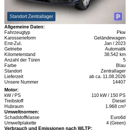
Standort Zentrallager
Allgemeine Daten:
Fahrzeugtyp
Pkw
Karosserieform
Geländewagen
Erst-Zul.
Jan / 2023
Getriebe
Automatik
Kilometerstand
38.542 km
Anzahl der Türen
5
Farbe
Blau
Standort
Zentrallager
Lieferzeit
ab ca. 11.08.2026
Unsere Nummer
14407
Motor:
kW / PS
110 kW / 150 PS
Treibstoff
Diesel
Hubraum
1.968 cm³
Umweltnormen:
Schadstoffklasse
Euro6d
Umweltplakette
4 (Green)
Verbrauch und Emissionen nach WLTP: