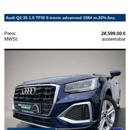
Audi Q2 35 1.5 TFSI S tronic advanced 156¤ m.20% Anz.
Preis:
28.599,00 €
MWSt:
ausweisbar