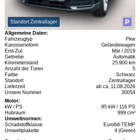
Standort Zentrallager
Allgemeine Daten:
Fahrzeugtyp
Pkw
Karosserieform
Geländewagen
Erst-Zul.
Mär / 2019
Getriebe
Automatik
Kilometerstand
25.900 km
Anzahl der Türen
5
Farbe
Schwarz
Standort
Zentrallager
Lieferzeit
ab ca. 11.08.2026
Unsere Nummer
30054
Motor:
kW / PS
85 kW / 116 PS
Hubraum
999 cm³
Umweltnormen:
Schadstoffklasse
Euro6d-TEMP
Umweltplakette
4 (Green)