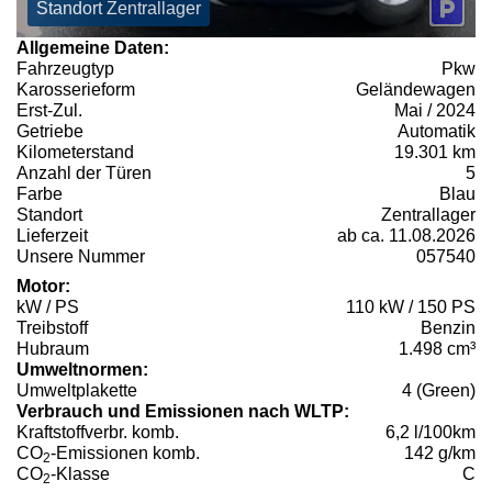
Standort Zentrallager
Allgemeine Daten:
Fahrzeugtyp
Pkw
Karosserieform
Geländewagen
Erst-Zul.
Mai / 2024
Getriebe
Automatik
Kilometerstand
19.301 km
Anzahl der Türen
5
Farbe
Blau
Standort
Zentrallager
Lieferzeit
ab ca. 11.08.2026
Unsere Nummer
057540
Motor:
kW / PS
110 kW / 150 PS
Treibstoff
Benzin
Hubraum
1.498 cm³
Umweltnormen:
Umweltplakette
4 (Green)
Verbrauch und Emissionen nach WLTP:
Kraftstoffverbr. komb.
6,2 l/100km
CO
-Emissionen komb.
142 g/km
2
CO
-Klasse
C
2