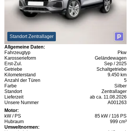
Standort Zentrallager
Allgemeine Daten:
Fahrzeugtyp
Pkw
Karosserieform
Geländewagen
Erst-Zul.
Sep / 2025
Getriebe
Schaltgetriebe
Kilometerstand
9.450 km
Anzahl der Türen
5
Farbe
Silber
Standort
Zentrallager
Lieferzeit
ab ca. 11.08.2026
Unsere Nummer
A001263
Motor:
kW / PS
85 kW / 116 PS
Hubraum
999 cm³
Umweltnormen: