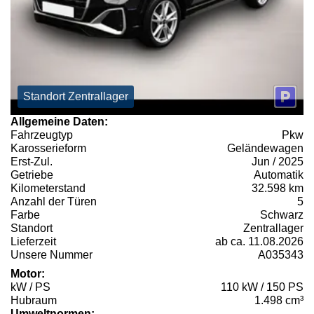
Standort Zentrallager
Allgemeine Daten:
Fahrzeugtyp
Pkw
Karosserieform
Geländewagen
Erst-Zul.
Jun / 2025
Getriebe
Automatik
Kilometerstand
32.598 km
Anzahl der Türen
5
Farbe
Schwarz
Standort
Zentrallager
Lieferzeit
ab ca. 11.08.2026
Unsere Nummer
A035343
Motor:
kW / PS
110 kW / 150 PS
Hubraum
1.498 cm³
Umweltnormen: