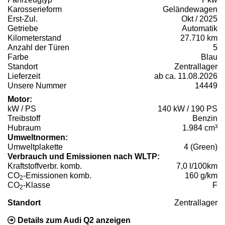
Karosserieform
Geländewagen
Erst-Zul.
Okt / 2025
Getriebe
Automatik
Kilometerstand
27.710 km
Anzahl der Türen
5
Farbe
Blau
Standort
Zentrallager
Lieferzeit
ab ca. 11.08.2026
Unsere Nummer
14449
Motor:
kW / PS
140 kW / 190 PS
Treibstoff
Benzin
Hubraum
1.984 cm³
Umweltnormen:
Umweltplakette
4 (Green)
Verbrauch und Emissionen nach WLTP:
Kraftstoffverbr. komb.
7,0 l/100km
CO
-Emissionen komb.
160 g/km
2
CO
-Klasse
F
2
Standort
Zentrallager
Details zum Audi Q2 anzeigen