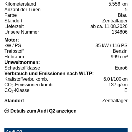
Kilometerstand
5.556 km
Anzahl der Türen
5
Farbe
Blau
Standort
Zentrallager
Lieferzeit
ab ca. 11.08.2026
Unsere Nummer
134806
Motor:
kW / PS
85 kW / 116 PS
Treibstoff
Benzin
Hubraum
999 cm³
Umweltnormen:
Schadstoffklasse
Euro6
Verbrauch und Emissionen nach WLTP:
Kraftstoffverbr. komb.
6,0 l/100km
CO
-Emissionen komb.
137 g/km
2
CO
-Klasse
E
2
Standort
Zentrallager
Details zum Audi Q2 anzeigen
Audi Q2