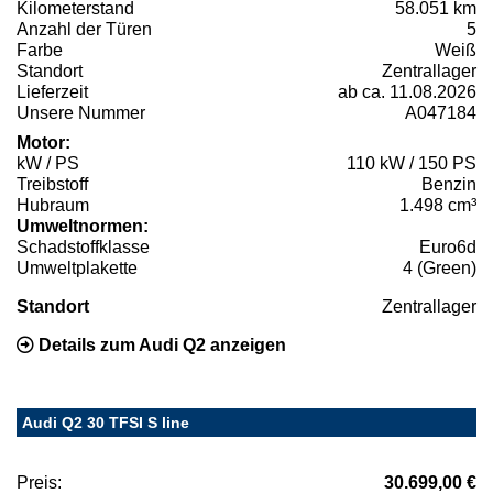
Kilometerstand
58.051 km
Anzahl der Türen
5
Farbe
Weiß
Standort
Zentrallager
Lieferzeit
ab ca. 11.08.2026
Unsere Nummer
A047184
Motor:
kW / PS
110 kW / 150 PS
Treibstoff
Benzin
Hubraum
1.498 cm³
Umweltnormen:
Schadstoffklasse
Euro6d
Umweltplakette
4 (Green)
Standort
Zentrallager
Details zum Audi Q2 anzeigen
Audi Q2 30 TFSI S line
Preis:
30.699,00 €