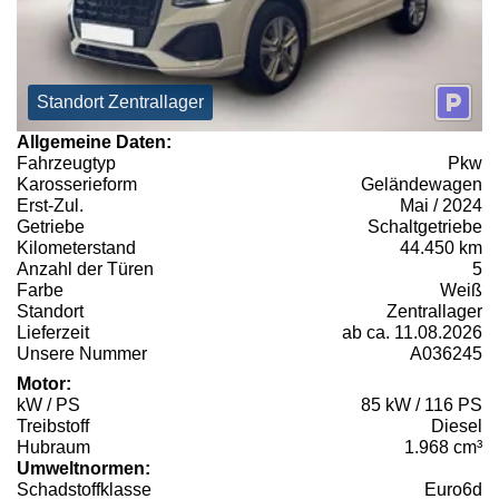
Standort Zentrallager
Allgemeine Daten:
Fahrzeugtyp
Pkw
Karosserieform
Geländewagen
Erst-Zul.
Mai / 2024
Getriebe
Schaltgetriebe
Kilometerstand
44.450 km
Anzahl der Türen
5
Farbe
Weiß
Standort
Zentrallager
Lieferzeit
ab ca. 11.08.2026
Unsere Nummer
A036245
Motor:
kW / PS
85 kW / 116 PS
Treibstoff
Diesel
Hubraum
1.968 cm³
Umweltnormen:
Schadstoffklasse
Euro6d