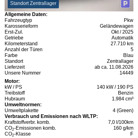
Standort Zentrallager
Allgemeine Daten:
Fahrzeugtyp
Pkw
Karosserieform
Geländewagen
Erst-Zul.
Okt / 2025
Getriebe
Automatik
Kilometerstand
27.710 km
Anzahl der Türen
5
Farbe
Blau
Standort
Zentrallager
Lieferzeit
ab ca. 11.08.2026
Unsere Nummer
14449
Motor:
kW / PS
140 kW / 190 PS
Treibstoff
Benzin
Hubraum
1.984 cm³
Umweltnormen:
Umweltplakette
4 (Green)
Verbrauch und Emissionen nach WLTP:
Kraftstoffverbr. komb.
7,0 l/100km
CO
-Emissionen komb.
160 g/km
2
CO
-Klasse
F
2