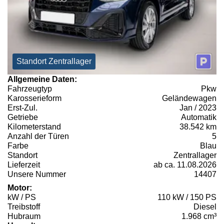
Standort Zentrallager
Allgemeine Daten:
Fahrzeugtyp
Pkw
Karosserieform
Geländewagen
Erst-Zul.
Jan / 2023
Getriebe
Automatik
Kilometerstand
38.542 km
Anzahl der Türen
5
Farbe
Blau
Standort
Zentrallager
Lieferzeit
ab ca. 11.08.2026
Unsere Nummer
14407
Motor:
kW / PS
110 kW / 150 PS
Treibstoff
Diesel
Hubraum
1.968 cm³