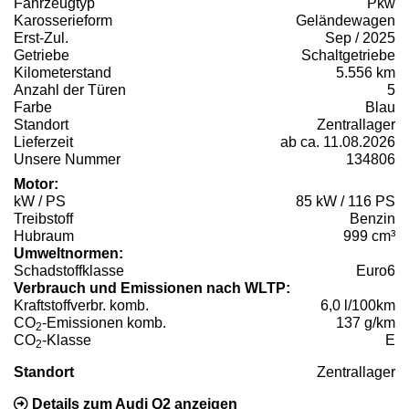
Fahrzeugtyp
Pkw
Karosserieform
Geländewagen
Erst-Zul.
Sep / 2025
Getriebe
Schaltgetriebe
Kilometerstand
5.556 km
Anzahl der Türen
5
Farbe
Blau
Standort
Zentrallager
Lieferzeit
ab ca. 11.08.2026
Unsere Nummer
134806
Motor:
kW / PS
85 kW / 116 PS
Treibstoff
Benzin
Hubraum
999 cm³
Umweltnormen:
Schadstoffklasse
Euro6
Verbrauch und Emissionen nach WLTP:
Kraftstoffverbr. komb.
6,0 l/100km
CO
-Emissionen komb.
137 g/km
2
CO
-Klasse
E
2
Standort
Zentrallager
Details zum Audi Q2 anzeigen