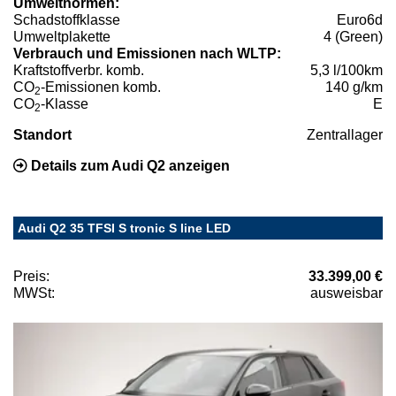
Umweltnormen:
Schadstoffklasse
Euro6d
Umweltplakette
4 (Green)
Verbrauch und Emissionen nach WLTP:
Kraftstoffverbr. komb.
5,3 l/100km
CO
-Emissionen komb.
140 g/km
2
CO
-Klasse
E
2
Standort
Zentrallager
Details zum Audi Q2 anzeigen
Audi Q2 35 TFSI S tronic S line LED
Preis:
33.399,00 €
MWSt:
ausweisbar