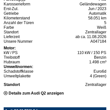
Karosserieform
Geländewagen
Erst-Zul.
Jun / 2023
Getriebe
Automatik
Kilometerstand
58.051 km
Anzahl der Türen
5
Farbe
Weiß
Standort
Zentrallager
Lieferzeit
ab ca. 11.08.2026
Unsere Nummer
A047184
Motor:
kW / PS
110 kW / 150 PS
Treibstoff
Benzin
Hubraum
1.498 cm³
Umweltnormen:
Schadstoffklasse
Euro6d
Umweltplakette
4 (Green)
Standort
Zentrallager
Details zum Audi Q2 anzeigen