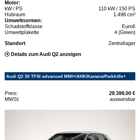
Motor:
kW / PS
110 kW / 150 PS
Hubraum
1.498 cm³
Umweltnormen:
Schadstoffklasse
Euro6
Umweltplakette
4 (Green)
Standort
Zentrallager
Details zum Audi Q2 anzeigen
Audi Q2 30 TFSI advanced MMI+/AHK/Kamera/Parkhilfe+
Preis:
29.399,00 €
MWSt:
ausweisbar