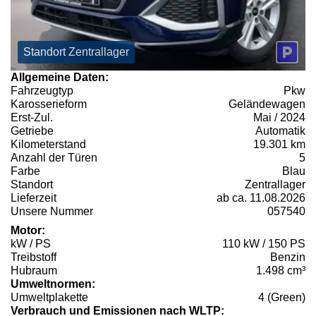
Standort Zentrallager
Allgemeine Daten:
Fahrzeugtyp
Pkw
Karosserieform
Geländewagen
Erst-Zul.
Mai / 2024
Getriebe
Automatik
Kilometerstand
19.301 km
Anzahl der Türen
5
Farbe
Blau
Standort
Zentrallager
Lieferzeit
ab ca. 11.08.2026
Unsere Nummer
057540
Motor:
kW / PS
110 kW / 150 PS
Treibstoff
Benzin
Hubraum
1.498 cm³
Umweltnormen:
Umweltplakette
4 (Green)
Verbrauch und Emissionen nach WLTP: