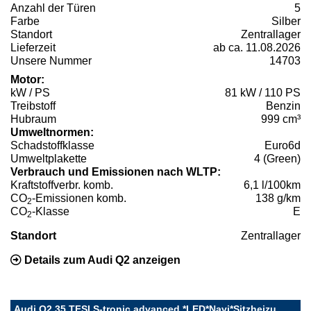
Anzahl der Türen
5
Farbe
Silber
Standort
Zentrallager
Lieferzeit
ab ca. 11.08.2026
Unsere Nummer
14703
Motor:
kW / PS
81 kW / 110 PS
Treibstoff
Benzin
Hubraum
999 cm³
Umweltnormen:
Schadstoffklasse
Euro6d
Umweltplakette
4 (Green)
Verbrauch und Emissionen nach WLTP:
Kraftstoffverbr. komb.
6,1 l/100km
CO
-Emissionen komb.
138 g/km
2
CO
-Klasse
E
2
Standort
Zentrallager
Details zum Audi Q2 anzeigen
Audi Q2 35 TFSI S-tronic advanced *LED*Navi*Sitzheizu