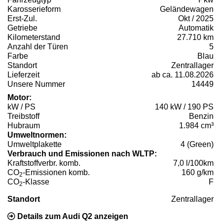
Karosserieform
Geländewagen
Erst-Zul.
Okt / 2025
Getriebe
Automatik
Kilometerstand
27.710 km
Anzahl der Türen
5
Farbe
Blau
Standort
Zentrallager
Lieferzeit
ab ca. 11.08.2026
Unsere Nummer
14449
Motor:
kW / PS
140 kW / 190 PS
Treibstoff
Benzin
Hubraum
1.984 cm³
Umweltnormen:
Umweltplakette
4 (Green)
Verbrauch und Emissionen nach WLTP:
Kraftstoffverbr. komb.
7,0 l/100km
CO
-Emissionen komb.
160 g/km
2
CO
-Klasse
F
2
Standort
Zentrallager
Details zum Audi Q2 anzeigen