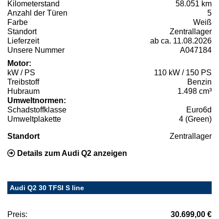
Kilometerstand
58.051 km
Anzahl der Türen
5
Farbe
Weiß
Standort
Zentrallager
Lieferzeit
ab ca. 11.08.2026
Unsere Nummer
A047184
Motor:
kW / PS
110 kW / 150 PS
Treibstoff
Benzin
Hubraum
1.498 cm³
Umweltnormen:
Schadstoffklasse
Euro6d
Umweltplakette
4 (Green)
Standort
Zentrallager
Details zum Audi Q2 anzeigen
Audi Q2 30 TFSI S line
Preis:
30.699,00 €