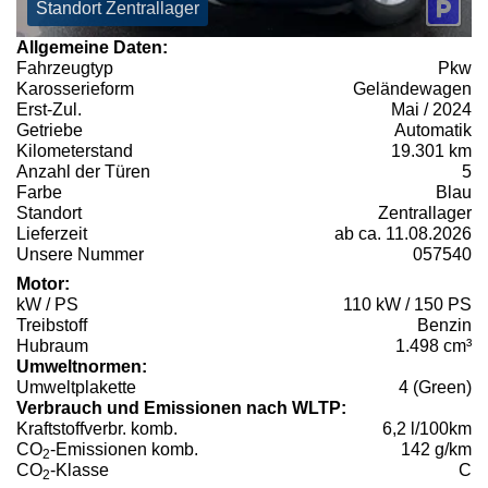
Standort Zentrallager
Allgemeine Daten:
Fahrzeugtyp
Pkw
Karosserieform
Geländewagen
Erst-Zul.
Mai / 2024
Getriebe
Automatik
Kilometerstand
19.301 km
Anzahl der Türen
5
Farbe
Blau
Standort
Zentrallager
Lieferzeit
ab ca. 11.08.2026
Unsere Nummer
057540
Motor:
kW / PS
110 kW / 150 PS
Treibstoff
Benzin
Hubraum
1.498 cm³
Umweltnormen:
Umweltplakette
4 (Green)
Verbrauch und Emissionen nach WLTP:
Kraftstoffverbr. komb.
6,2 l/100km
CO
-Emissionen komb.
142 g/km
2
CO
-Klasse
C
2