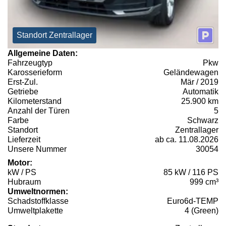
Standort Zentrallager
Allgemeine Daten:
Fahrzeugtyp
Pkw
Karosserieform
Geländewagen
Erst-Zul.
Mär / 2019
Getriebe
Automatik
Kilometerstand
25.900 km
Anzahl der Türen
5
Farbe
Schwarz
Standort
Zentrallager
Lieferzeit
ab ca. 11.08.2026
Unsere Nummer
30054
Motor:
kW / PS
85 kW / 116 PS
Hubraum
999 cm³
Umweltnormen:
Schadstoffklasse
Euro6d-TEMP
Umweltplakette
4 (Green)