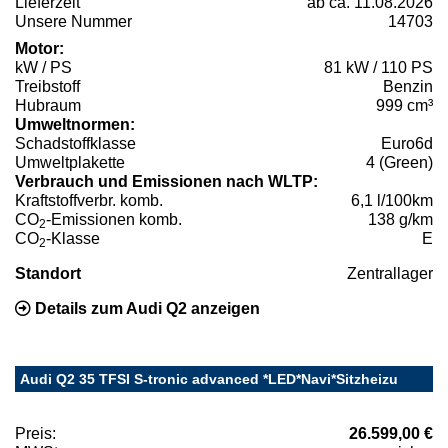
Lieferzeit
ab ca. 11.08.2026
Unsere Nummer
14703
Motor:
kW / PS
81 kW / 110 PS
Treibstoff
Benzin
Hubraum
999 cm³
Umweltnormen:
Schadstoffklasse
Euro6d
Umweltplakette
4 (Green)
Verbrauch und Emissionen nach WLTP:
Kraftstoffverbr. komb.
6,1 l/100km
CO
-Emissionen komb.
138 g/km
2
CO
-Klasse
E
2
Standort
Zentrallager
Details zum Audi Q2 anzeigen
Audi Q2 35 TFSI S-tronic advanced *LED*Navi*Sitzheizu
Preis:
26.599,00 €