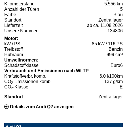
Kilometerstand
5.556 km
Anzahl der Türen
5
Farbe
Blau
Standort
Zentrallager
Lieferzeit
ab ca. 11.08.2026
Unsere Nummer
134806
Motor:
kW / PS
85 kW / 116 PS
Treibstoff
Benzin
Hubraum
999 cm³
Umweltnormen:
Schadstoffklasse
Euro6
Verbrauch und Emissionen nach WLTP:
Kraftstoffverbr. komb.
6,0 l/100km
CO
-Emissionen komb.
137 g/km
2
CO
-Klasse
E
2
Standort
Zentrallager
Details zum Audi Q2 anzeigen
Audi Q2