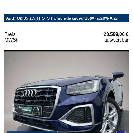
Audi Q2 35 1.5 TFSI S tronic advanced 156¤ m.20% Anz.
Preis:
28.599,00 €
MWSt:
ausweisbar