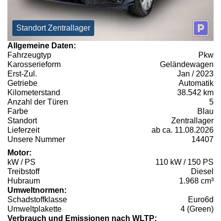
Standort Zentrallager
Allgemeine Daten:
Fahrzeugtyp
Pkw
Karosserieform
Geländewagen
Erst-Zul.
Jan / 2023
Getriebe
Automatik
Kilometerstand
38.542 km
Anzahl der Türen
5
Farbe
Blau
Standort
Zentrallager
Lieferzeit
ab ca. 11.08.2026
Unsere Nummer
14407
Motor:
kW / PS
110 kW / 150 PS
Treibstoff
Diesel
Hubraum
1.968 cm³
Umweltnormen:
Schadstoffklasse
Euro6d
Umweltplakette
4 (Green)
Verbrauch und Emissionen nach WLTP: