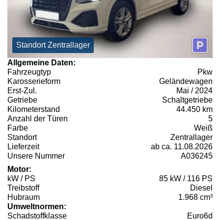
Standort Zentrallager
Allgemeine Daten:
Fahrzeugtyp
Pkw
Karosserieform
Geländewagen
Erst-Zul.
Mai / 2024
Getriebe
Schaltgetriebe
Kilometerstand
44.450 km
Anzahl der Türen
5
Farbe
Weiß
Standort
Zentrallager
Lieferzeit
ab ca. 11.08.2026
Unsere Nummer
A036245
Motor:
kW / PS
85 kW / 116 PS
Treibstoff
Diesel
Hubraum
1.968 cm³
Umweltnormen:
Schadstoffklasse
Euro6d