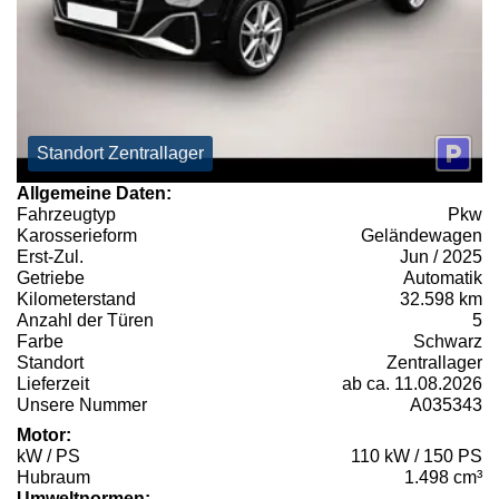
Standort Zentrallager
Allgemeine Daten:
Fahrzeugtyp
Pkw
Karosserieform
Geländewagen
Erst-Zul.
Jun / 2025
Getriebe
Automatik
Kilometerstand
32.598 km
Anzahl der Türen
5
Farbe
Schwarz
Standort
Zentrallager
Lieferzeit
ab ca. 11.08.2026
Unsere Nummer
A035343
Motor:
kW / PS
110 kW / 150 PS
Hubraum
1.498 cm³
Umweltnormen: