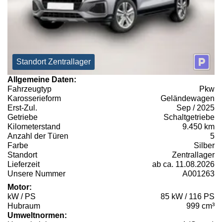
Standort Zentrallager
Allgemeine Daten:
Fahrzeugtyp
Pkw
Karosserieform
Geländewagen
Erst-Zul.
Sep / 2025
Getriebe
Schaltgetriebe
Kilometerstand
9.450 km
Anzahl der Türen
5
Farbe
Silber
Standort
Zentrallager
Lieferzeit
ab ca. 11.08.2026
Unsere Nummer
A001263
Motor:
kW / PS
85 kW / 116 PS
Hubraum
999 cm³
Umweltnormen: