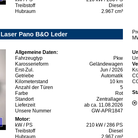
Treibstoff
Diesel
Hubraum
2.967 cm³
Pr
Z Laser Pano B&O Leder
MW
Allgemeine Daten:
Um
Fahrzeugtyp
Pkw
Um
Karosserieform
Geländewagen
Ve
Erst-Zul.
Jun / 2026
Kr
Getriebe
Automatik
C
Kilometerstand
10 km
C
Anzahl der Türen
5
St
Farbe
Rot
Standort
Zentrallager
Lieferzeit
ab ca. 11.08.2026
Unsere Nummer
GW-APR1847
Motor:
kW / PS
210 kW / 286 PS
Treibstoff
Diesel
Hubraum
2.967 cm³