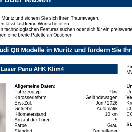
 Müritz und sichern Sie sich Ihren Traumwagen.
n lässt fast keine Wünsche offen.
 technologischen Features suchen oder sich für ein preiswertes
nen eine breite Palette an Optionen.
di Q8 Modelle in Müritz und fordern Sie Ih
Pr
Z Laser Pano AHK Klim4
MW
Allgemeine Daten:
Um
Fahrzeugtyp
Pkw
Um
Karosserieform
Geländewagen
Ve
Erst-Zul.
Jun / 2026
Kr
Getriebe
Automatik
C
Kilometerstand
10 km
C
Anzahl der Türen
5
St
Farbe
Grau
Standort
Zentrallager