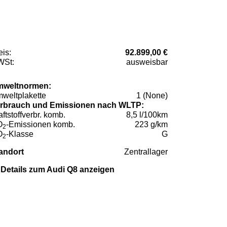
eis:
92.899,00 €
St:
ausweisbar
weltnormen:
weltplakette
1 (None)
rbrauch und Emissionen nach WLTP:
aftstoffverbr. komb.
8,5 l/100km
O
-Emissionen komb.
223 g/km
2
O
-Klasse
G
2
andort
Zentrallager
Details zum Audi Q8 anzeigen