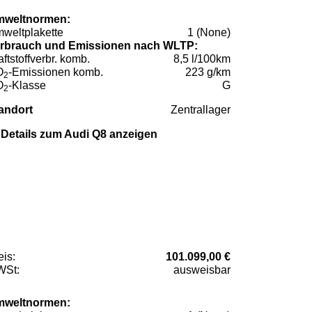
weltnormen:
weltplakette
1 (None)
rbrauch und Emissionen nach WLTP:
aftstoffverbr. komb.
8,5 l/100km
O
-Emissionen komb.
223 g/km
2
O
-Klasse
G
2
andort
Zentrallager
Details zum Audi Q8 anzeigen
eis:
101.099,00 €
St:
ausweisbar
weltnormen: