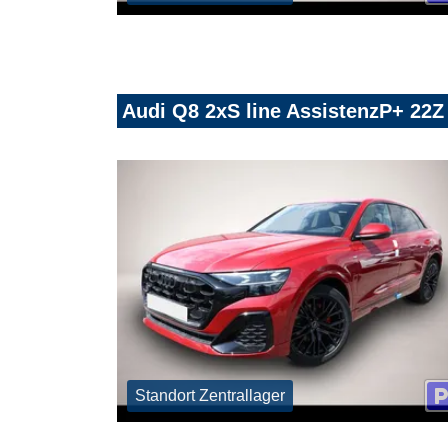
Audi Q8 2xS line AssistenzP+ 22
Standort Zentrallager