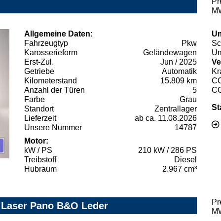
Pr
MW
Allgemeine Daten:
Um
Fahrzeugtyp
Pkw
Sc
Karosserieform
Geländewagen
Um
Erst-Zul.
Jun / 2025
Ve
Getriebe
Automatik
Kr
Kilometerstand
15.809 km
C
Anzahl der Türen
5
C
Farbe
Grau
St
Standort
Zentrallager
Lieferzeit
ab ca. 11.08.2026
Unsere Nummer
14787
Motor:
kW / PS
210 kW / 286 PS
Treibstoff
Diesel
Hubraum
2.967 cm³
Pr
Z Laser Pano B&O Leder
MW