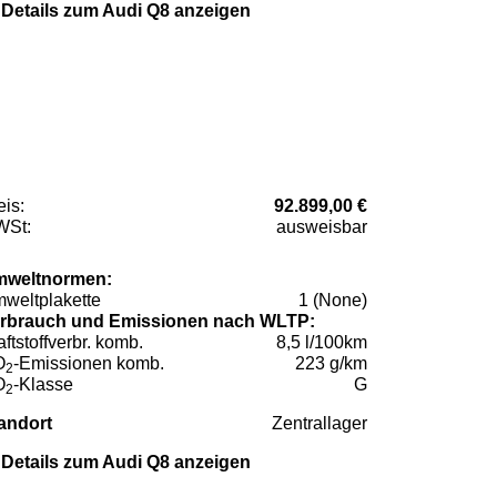
Details zum Audi Q8 anzeigen
eis:
92.899,00 €
St:
ausweisbar
weltnormen:
weltplakette
1 (None)
rbrauch und Emissionen nach WLTP:
aftstoffverbr. komb.
8,5 l/100km
O
-Emissionen komb.
223 g/km
2
O
-Klasse
G
2
andort
Zentrallager
Details zum Audi Q8 anzeigen