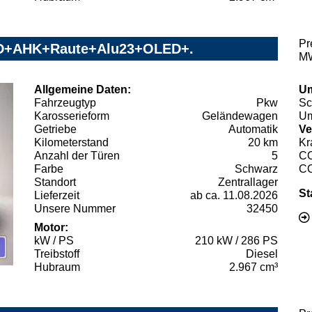
Pr
HUD+AHK+Raute+Alu23+OLED+.
MW
Allgemeine Daten:
Um
Fahrzeugtyp
Pkw
Sc
Karosserieform
Geländewagen
Um
Getriebe
Automatik
Ve
Kilometerstand
20 km
Kr
Anzahl der Türen
5
C
Farbe
Schwarz
C
Standort
Zentrallager
St
Lieferzeit
ab ca. 11.08.2026
Unsere Nummer
32450
Motor:
kW / PS
210 kW / 286 PS
Treibstoff
Diesel
Hubraum
2.967 cm³