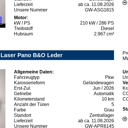
Lieferzeit
ab ca. 11.08.2026
Unsere Nummer
GW-ASG1815
Motor:
kW / PS
210 kW / 286 PS
Treibstoff
Diesel
Hubraum
2.967 cm³
Pr
Z Laser Pano B&O Leder
MW
Allgemeine Daten:
Um
Fahrzeugtyp
Pkw
Um
Karosserieform
Geländewagen
Ve
Erst-Zul.
Jun / 2026
Kr
Getriebe
Automatik
C
Kilometerstand
10 km
C
Anzahl der Türen
5
St
Farbe
Grau
Standort
Zentrallager
Lieferzeit
ab ca. 11.08.2026
Unsere Nummer
GW-APR6145