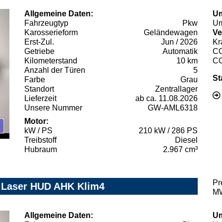
Allgemeine Daten:
Um
Fahrzeugtyp
Pkw
Um
Karosserieform
Geländewagen
Ve
Erst-Zul.
Jun / 2026
Kr
Getriebe
Automatik
C
Kilometerstand
10 km
C
Anzahl der Türen
5
St
Farbe
Grau
Standort
Zentrallager
Lieferzeit
ab ca. 11.08.2026
Unsere Nummer
GW-AML6318
Motor:
kW / PS
210 kW / 286 PS
Treibstoff
Diesel
Hubraum
2.967 cm³
Pr
Z Laser HUD AHK Klim4
MW
Allgemeine Daten:
Um