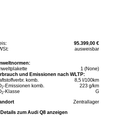
eis:
95.399,00 €
St:
ausweisbar
weltnormen:
weltplakette
1 (None)
rbrauch und Emissionen nach WLTP:
aftstoffverbr. komb.
8,5 l/100km
O
-Emissionen komb.
223 g/km
2
O
-Klasse
G
2
andort
Zentrallager
Details zum Audi Q8 anzeigen