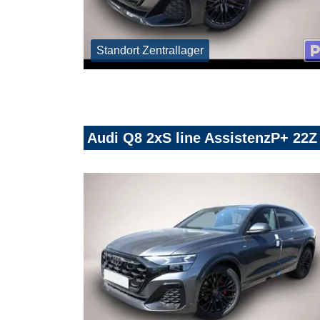
Standort Zentrallager
Audi Q8 2xS line AssistenzP+ 22