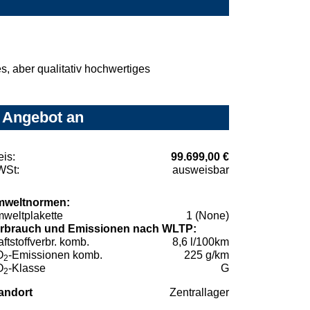
, aber qualitativ hochwertiges
r Angebot an
eis:
99.699,00 €
St:
ausweisbar
weltnormen:
weltplakette
1 (None)
rbrauch und Emissionen nach WLTP:
aftstoffverbr. komb.
8,6 l/100km
O
-Emissionen komb.
225 g/km
2
O
-Klasse
G
2
andort
Zentrallager