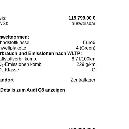
eis:
119.799,00 €
St:
ausweisbar
weltnormen:
hadstoffklasse
Euro6
weltplakette
4 (Green)
rbrauch und Emissionen nach WLTP:
aftstoffverbr. komb.
8,7 l/100km
O
-Emissionen komb.
229 g/km
2
O
-Klasse
G
2
andort
Zentrallager
Details zum Audi Q8 anzeigen