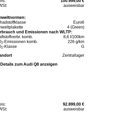
eis:
100.999,00 €
St:
ausweisbar
weltnormen:
hadstoffklasse
Euro6
weltplakette
4 (Green)
rbrauch und Emissionen nach WLTP:
aftstoffverbr. komb.
8,6 l/100km
O
-Emissionen komb.
226 g/km
2
O
-Klasse
G
2
andort
Zentrallager
Details zum Audi Q8 anzeigen
eis:
92.899,00 €
St:
ausweisbar