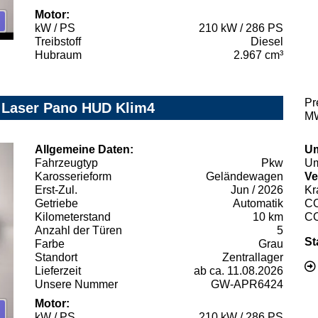
Motor:
kW / PS
210 kW / 286 PS
Treibstoff
Diesel
Hubraum
2.967 cm³
Pr
Z Laser Pano HUD Klim4
MW
Allgemeine Daten:
Um
Fahrzeugtyp
Pkw
Um
Karosserieform
Geländewagen
Ve
Erst-Zul.
Jun / 2026
Kr
Getriebe
Automatik
C
Kilometerstand
10 km
C
Anzahl der Türen
5
St
Farbe
Grau
Standort
Zentrallager
Lieferzeit
ab ca. 11.08.2026
Unsere Nummer
GW-APR6424
Motor:
kW / PS
210 kW / 286 PS