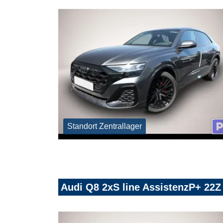
Standort Zentrallager
Audi Q8 2xS line AssistenzP+ 22