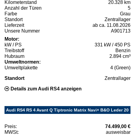
Kilometerstand
20.328 km
Anzahl der Türen
5
Farbe
Grau
Standort
Zentrallager
Lieferzeit
ab ca. 11.08.2026
Unsere Nummer
A901713
Motor:
kW / PS
331 kW / 450 PS
Treibstoff
Benzin
Hubraum
2.894 cm³
Umweltnormen:
Umweltplakette
4 (Green)
Standort
Zentrallager
Details zum Audi RS4 anzeigen
Audi RS4 RS 4 Avant Q Tiptronic Matrix Navi+ B&O Leder 20
Preis:
74.499,00 €
MWSt:
ausweisbar