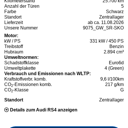
Kilometerstand
25.700 km
Anzahl der Türen
5
Farbe
Schwarz
Standort
Zentrallager
Lieferzeit
ab ca. 11.08.2026
Unsere Nummer
9075_GW_SR-SKO
Motor:
kW / PS
331 kW / 450 PS
Treibstoff
Benzin
Hubraum
2.894 cm³
Umweltnormen:
Schadstoffklasse
Euro6d
Umweltplakette
4 (Green)
Verbrauch und Emissionen nach WLTP:
Kraftstoffverbr. komb.
9,6 l/100km
CO
-Emissionen komb.
217 g/km
2
CO
-Klasse
G
2
Standort
Zentrallager
Details zum Audi RS4 anzeigen