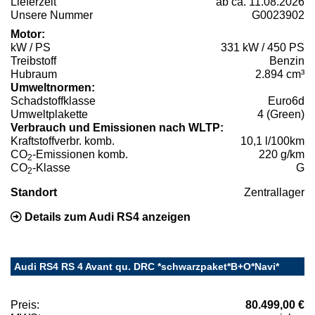
Lieferzeit
ab ca. 11.08.2026
Unsere Nummer
G0023902
Motor:
kW / PS
331 kW / 450 PS
Treibstoff
Benzin
Hubraum
2.894 cm³
Umweltnormen:
Schadstoffklasse
Euro6d
Umweltplakette
4 (Green)
Verbrauch und Emissionen nach WLTP:
Kraftstoffverbr. komb.
10,1 l/100km
CO
-Emissionen komb.
220 g/km
2
CO
-Klasse
G
2
Standort
Zentrallager
Details zum Audi RS4 anzeigen
Audi RS4 RS 4 Avant qu. DRC *schwarzpaket*B+O*Navi*
Preis:
80.499,00 €