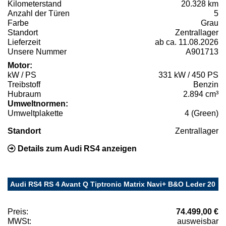
Kilometerstand
20.328 km
Anzahl der Türen
5
Farbe
Grau
Standort
Zentrallager
Lieferzeit
ab ca. 11.08.2026
Unsere Nummer
A901713
Motor:
kW / PS
331 kW / 450 PS
Treibstoff
Benzin
Hubraum
2.894 cm³
Umweltnormen:
Umweltplakette
4 (Green)
Standort
Zentrallager
Details zum Audi RS4 anzeigen
Audi RS4 RS 4 Avant Q Tiptronic Matrix Navi+ B&O Leder 20
Preis:
74.499,00 €
MWSt:
ausweisbar