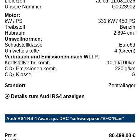
Lieferzeit
ab ca. 11.08.2026
Unsere Nummer
G0023902
Motor:
kW / PS
331 kW / 450 PS
Treibstoff
Benzin
Hubraum
2.894 cm³
Umweltnormen:
Schadstoffklasse
Euro6d
Umweltplakette
4 (Green)
Verbrauch und Emissionen nach WLTP:
Kraftstoffverbr. komb.
10,1 l/100km
CO
-Emissionen komb.
220 g/km
2
CO
-Klasse
G
2
Standort
Zentrallager
Details zum Audi RS4 anzeigen
Audi RS4 RS 4 Avant qu. DRC *schwarzpaket*B+O*Navi*
Preis:
80.499,00 €