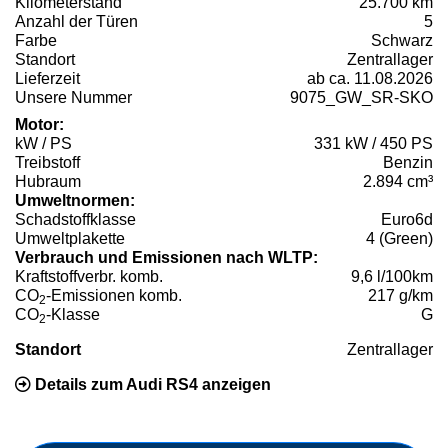
Kilometerstand
25.700 km
Anzahl der Türen
5
Farbe
Schwarz
Standort
Zentrallager
Lieferzeit
ab ca. 11.08.2026
Unsere Nummer
9075_GW_SR-SKO
Motor:
kW / PS
331 kW / 450 PS
Treibstoff
Benzin
Hubraum
2.894 cm³
Umweltnormen:
Schadstoffklasse
Euro6d
Umweltplakette
4 (Green)
Verbrauch und Emissionen nach WLTP:
Kraftstoffverbr. komb.
9,6 l/100km
CO
-Emissionen komb.
217 g/km
2
CO
-Klasse
G
2
Standort
Zentrallager
Details zum Audi RS4 anzeigen