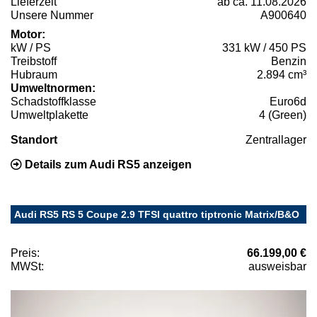
Lieferzeit
ab ca. 11.08.2026
Unsere Nummer
A900640
Motor:
kW / PS
331 kW / 450 PS
Treibstoff
Benzin
Hubraum
2.894 cm³
Umweltnormen:
Schadstoffklasse
Euro6d
Umweltplakette
4 (Green)
Standort
Zentrallager
Details zum Audi RS5 anzeigen
Audi RS5 RS 5 Coupe 2.9 TFSI quattro tiptronic Matrix/B&O
Preis:
66.199,00 €
MWSt:
ausweisbar