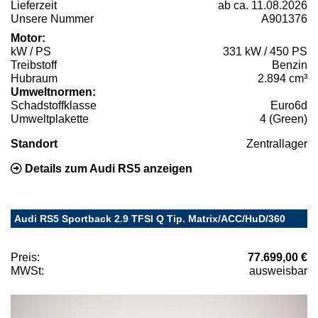
Lieferzeit
ab ca. 11.08.2026
Unsere Nummer
A901376
Motor:
kW / PS
331 kW / 450 PS
Treibstoff
Benzin
Hubraum
2.894 cm³
Umweltnormen:
Schadstoffklasse
Euro6d
Umweltplakette
4 (Green)
Standort
Zentrallager
Details zum Audi RS5 anzeigen
Audi RS5 Sportback 2.9 TFSI Q Tip. Matrix/ACC/HuD/360
Preis:
77.699,00 €
MWSt:
ausweisbar