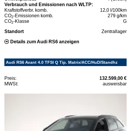
Verbrauch und Emissionen nach WLTP:
Kraftstoffverbr. komb.
12,0 l/100km
CO
-Emissionen komb.
279 g/km
2
CO
-Klasse
G
2
Standort
Zentrallager
Details zum Audi RS6 anzeigen
Audi RS6 Avant 4.0 TFSI Q Tip. Matrix/ACC/HuD/Standhz
Preis:
132.599,00 €
MWSt:
ausweisbar