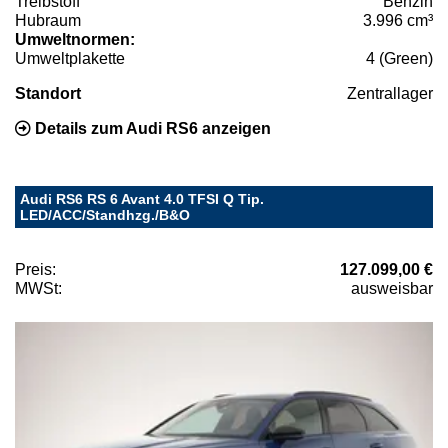
Treibstoff
Benzin
Hubraum
3.996 cm³
Umweltnormen:
Umweltplakette
4 (Green)
Standort
Zentrallager
Details zum Audi RS6 anzeigen
Audi RS6 RS 6 Avant 4.0 TFSI Q Tip.
LED/ACC/Standhzg./B&O
Preis:
127.099,00 €
MWSt:
ausweisbar