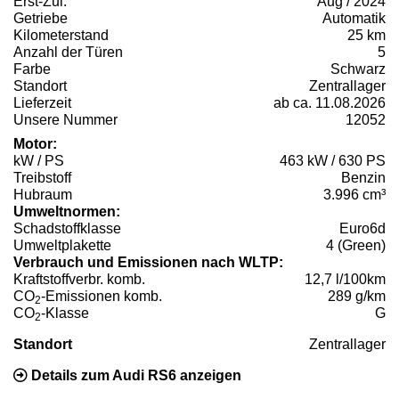
Erst-Zul.
Aug / 2024
Getriebe
Automatik
Kilometerstand
25 km
Anzahl der Türen
5
Farbe
Schwarz
Standort
Zentrallager
Lieferzeit
ab ca. 11.08.2026
Unsere Nummer
12052
Motor:
kW / PS
463 kW / 630 PS
Treibstoff
Benzin
Hubraum
3.996 cm³
Umweltnormen:
Schadstoffklasse
Euro6d
Umweltplakette
4 (Green)
Verbrauch und Emissionen nach WLTP:
Kraftstoffverbr. komb.
12,7 l/100km
CO
-Emissionen komb.
289 g/km
2
CO
-Klasse
G
2
Standort
Zentrallager
Details zum Audi RS6 anzeigen