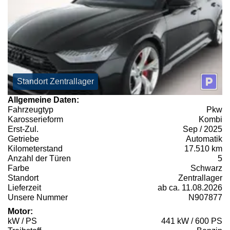
Standort Zentrallager
Allgemeine Daten:
Fahrzeugtyp
Pkw
Karosserieform
Kombi
Erst-Zul.
Sep / 2025
Getriebe
Automatik
Kilometerstand
17.510 km
Anzahl der Türen
5
Farbe
Schwarz
Standort
Zentrallager
Lieferzeit
ab ca. 11.08.2026
Unsere Nummer
N907877
Motor:
kW / PS
441 kW / 600 PS