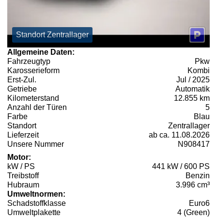
Standort Zentrallager
Allgemeine Daten:
Fahrzeugtyp
Pkw
Karosserieform
Kombi
Erst-Zul.
Jul / 2025
Getriebe
Automatik
Kilometerstand
12.855 km
Anzahl der Türen
5
Farbe
Blau
Standort
Zentrallager
Lieferzeit
ab ca. 11.08.2026
Unsere Nummer
N908417
Motor:
kW / PS
441 kW / 600 PS
Treibstoff
Benzin
Hubraum
3.996 cm³
Umweltnormen:
Schadstoffklasse
Euro6
Umweltplakette
4 (Green)