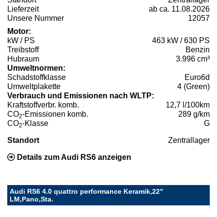
Lieferzeit
ab ca. 11.08.2026
Unsere Nummer
12057
Motor:
kW / PS
463 kW / 630 PS
Treibstoff
Benzin
Hubraum
3.996 cm³
Umweltnormen:
Schadstoffklasse
Euro6d
Umweltplakette
4 (Green)
Verbrauch und Emissionen nach WLTP:
Kraftstoffverbr. komb.
12,7 l/100km
CO
-Emissionen komb.
289 g/km
2
CO
-Klasse
G
2
Standort
Zentrallager
Details zum Audi RS6 anzeigen
Audi RS6 4.0 quattro performance Keramik,22"
LM,Pano,Sta.