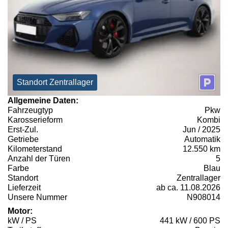
Standort Zentrallager
Allgemeine Daten:
Fahrzeugtyp
Pkw
Karosserieform
Kombi
Erst-Zul.
Jun / 2025
Getriebe
Automatik
Kilometerstand
12.550 km
Anzahl der Türen
5
Farbe
Blau
Standort
Zentrallager
Lieferzeit
ab ca. 11.08.2026
Unsere Nummer
N908014
Motor:
kW / PS
441 kW / 600 PS