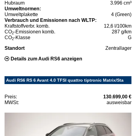
Hubraum
3.996 cm³
Umweltnormen:
Umweltplakette
4 (Green)
Verbrauch und Emissionen nach WLTP:
Kraftstoffverbr. komb.
12,6 l/100km
CO
-Emissionen komb.
287 g/km
2
CO
-Klasse
G
2
Standort
Zentrallager
Details zum Audi RS6 anzeigen
Audi RS6 RS 6 Avant 4.0 TFSI quattro tiptronic Matrix/Sta
Preis:
130.699,00 €
MWSt:
ausweisbar