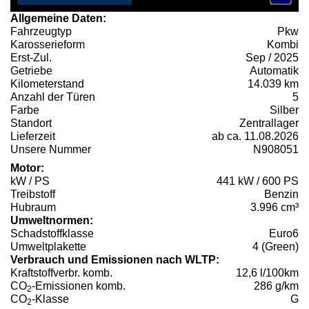
Allgemeine Daten:
Fahrzeugtyp
Pkw
Karosserieform
Kombi
Erst-Zul.
Sep / 2025
Getriebe
Automatik
Kilometerstand
14.039 km
Anzahl der Türen
5
Farbe
Silber
Standort
Zentrallager
Lieferzeit
ab ca. 11.08.2026
Unsere Nummer
N908051
Motor:
kW / PS
441 kW / 600 PS
Treibstoff
Benzin
Hubraum
3.996 cm³
Umweltnormen:
Schadstoffklasse
Euro6
Umweltplakette
4 (Green)
Verbrauch und Emissionen nach WLTP:
Kraftstoffverbr. komb.
12,6 l/100km
CO
-Emissionen komb.
286 g/km
2
CO
-Klasse
G
2