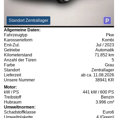
Standort Zentrallager
Allgemeine Daten:
Fahrzeugtyp
Pkw
Karosserieform
Kombi
Erst-Zul.
Jul / 2023
Getriebe
Automatik
Kilometerstand
71.852 km
Anzahl der Türen
5
Farbe
Grau
Standort
Zentrallager
Lieferzeit
ab ca. 11.08.2026
Unsere Nummer
38941 KR
Motor:
kW / PS
441 kW / 600 PS
Treibstoff
Benzin
Hubraum
3.996 cm³
Umweltnormen:
Schadstoffklasse
Euro6
Umweltplakette
4 (Green)