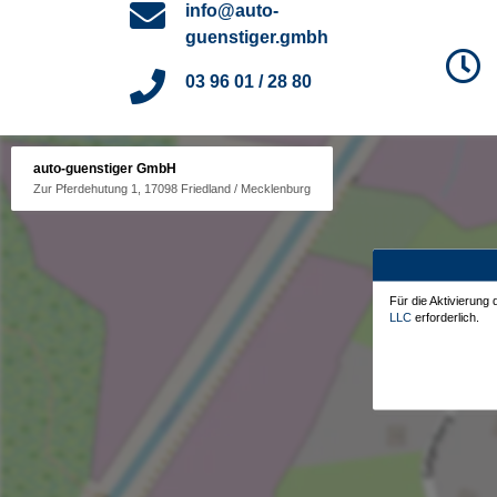
info@auto-
guenstiger.gmbh
03 96 01 / 28 80
auto-guenstiger GmbH
Zur Pferdehutung 1, 17098 Friedland / Mecklenburg
Für die Aktivierung
LLC
erforderlich.