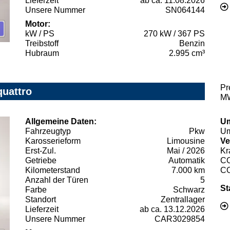
Lieferzeit
ab ca. 11.08.2026
Unsere Nummer
SN064144
Motor:
kW / PS
270 kW / 367 PS
Treibstoff
Benzin
Hubraum
2.995 cm³
Pr
quattro
MW
Allgemeine Daten:
Um
Fahrzeugtyp
Pkw
Um
Karosserieform
Limousine
Ve
Erst-Zul.
Mai / 2026
Kr
Getriebe
Automatik
C
Kilometerstand
7.000 km
C
Anzahl der Türen
5
St
Farbe
Schwarz
Standort
Zentrallager
Lieferzeit
ab ca. 13.12.2026
Unsere Nummer
CAR3029854