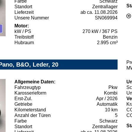
Farbe
Schwarz
St
Standort
Zentrallager
Lieferzeit
ab ca. 11.08.2026
Unsere Nummer
SN069994
Motor:
kW / PS
270 kW / 367 PS
Treibstoff
Benzin
Hubraum
2.995 cm³
Pr
 Pano, B&O, Leder, 20
MW
Allgemeine Daten:
Um
Fahrzeugtyp
Pkw
Sc
Karosserieform
Kombi
Um
Erst-Zul.
Apr / 2026
Ve
Getriebe
Automatik
Kr
Kilometerstand
10 km
C
Anzahl der Türen
5
C
Farbe
Schwarz
St
Standort
Zentrallager