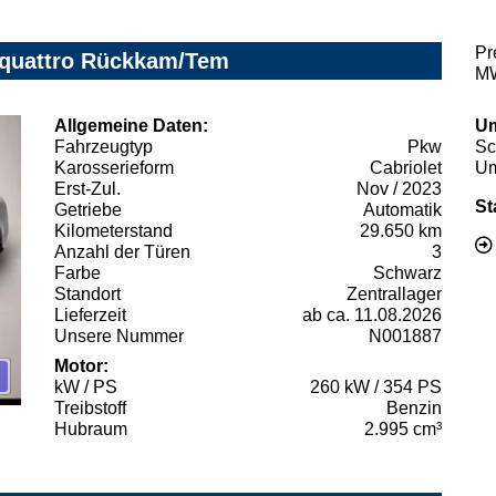
Pr
c quattro Rückkam/Tem
MW
Allgemeine Daten:
Um
Fahrzeugtyp
Pkw
Sc
Karosserieform
Cabriolet
Um
Erst-Zul.
Nov / 2023
St
Getriebe
Automatik
Kilometerstand
29.650 km
Anzahl der Türen
3
Farbe
Schwarz
Standort
Zentrallager
Lieferzeit
ab ca. 11.08.2026
Unsere Nummer
N001887
Motor:
kW / PS
260 kW / 354 PS
Treibstoff
Benzin
Hubraum
2.995 cm³