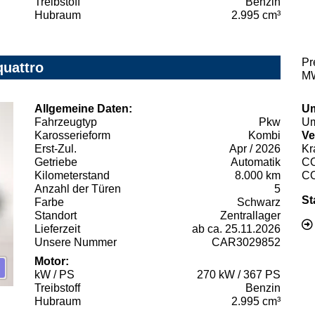
Treibstoff
Benzin
Hubraum
2.995 cm³
Pr
quattro
MW
Allgemeine Daten:
Um
Fahrzeugtyp
Pkw
Um
Karosserieform
Kombi
Ve
Erst-Zul.
Apr / 2026
Kr
Getriebe
Automatik
C
Kilometerstand
8.000 km
C
Anzahl der Türen
5
St
Farbe
Schwarz
Standort
Zentrallager
Lieferzeit
ab ca. 25.11.2026
Unsere Nummer
CAR3029852
Motor:
kW / PS
270 kW / 367 PS
Treibstoff
Benzin
Hubraum
2.995 cm³