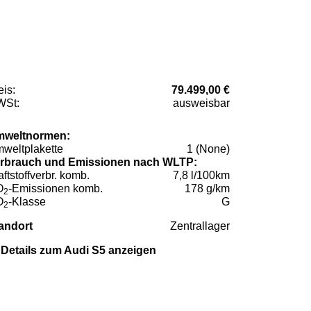
eis:
79.499,00 €
St:
ausweisbar
weltnormen:
weltplakette
1 (None)
rbrauch und Emissionen nach WLTP:
aftstoffverbr. komb.
7,8 l/100km
O
-Emissionen komb.
178 g/km
2
O
-Klasse
G
2
andort
Zentrallager
Details zum Audi S5 anzeigen