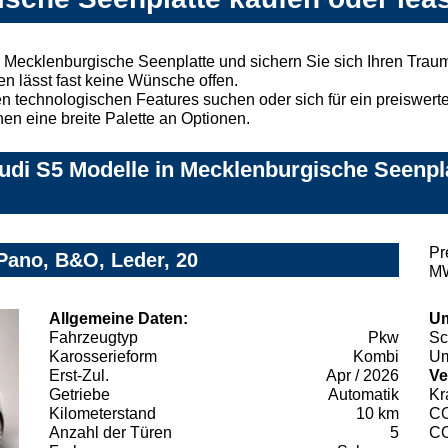
 Mecklenburgische Seenplatte und sichern Sie sich Ihren Tra
n lässt fast keine Wünsche offen.
 technologischen Features suchen oder sich für ein preiswertes
nen eine breite Palette an Optionen.
di S5 Modelle in Mecklenburgische Seenplat
Pr
 Pano, B&O, Leder, 20
MW
Allgemeine Daten:
Um
Fahrzeugtyp
Pkw
Sc
Karosserieform
Kombi
Um
Erst-Zul.
Apr / 2026
Ve
Getriebe
Automatik
Kr
Kilometerstand
10 km
C
Anzahl der Türen
5
C