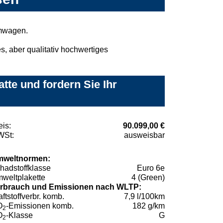
umwagen.
, aber qualitativ hochwertiges
te und fordern Sie Ihr
eis:
90.099,00 €
St:
ausweisbar
weltnormen:
hadstoffklasse
Euro 6e
weltplakette
4 (Green)
rbrauch und Emissionen nach WLTP:
aftstoffverbr. komb.
7,9 l/100km
O
-Emissionen komb.
182 g/km
2
O
-Klasse
G
2