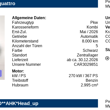
Pr
quattro
MW
Allgemeine Daten:
Um
Fahrzeugtyp
Pkw
Um
Karosserieform
Kombi
Ve
Erst-Zul.
Mai / 2026
Kr
Getriebe
Automatik
C
Kilometerstand
8.000 km
C
Anzahl der Türen
5
St
Farbe
Schwarz
Standort
Zentrallager
Lieferzeit
ab ca. 30.12.2026
Unsere Nummer
CAR3029851
Motor:
kW / PS
270 kW / 367 PS
Treibstoff
Benzin
Hubraum
2.995 cm³
Pr
&O**AHK*Head_up
MW