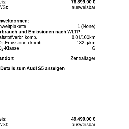
eis:
78.899,00 €
St:
ausweisbar
weltnormen:
weltplakette
1 (None)
rbrauch und Emissionen nach WLTP:
aftstoffverbr. komb.
8,0 l/100km
O
-Emissionen komb.
182 g/km
2
O
-Klasse
G
2
andort
Zentrallager
Details zum Audi S5 anzeigen
eis:
49.499,00 €
St:
ausweisbar