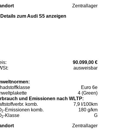
andort
Zentrallager
Details zum Audi S5 anzeigen
eis:
90.099,00 €
St:
ausweisbar
weltnormen:
hadstoffklasse
Euro 6e
weltplakette
4 (Green)
rbrauch und Emissionen nach WLTP:
aftstoffverbr. komb.
7,9 l/100km
O
-Emissionen komb.
180 g/km
2
O
-Klasse
G
2
andort
Zentrallager