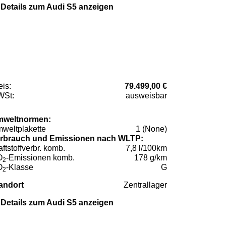
Details zum Audi S5 anzeigen
eis:
79.499,00 €
St:
ausweisbar
weltnormen:
weltplakette
1 (None)
rbrauch und Emissionen nach WLTP:
aftstoffverbr. komb.
7,8 l/100km
O
-Emissionen komb.
178 g/km
2
O
-Klasse
G
2
andort
Zentrallager
Details zum Audi S5 anzeigen