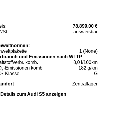
eis:
78.899,00 €
St:
ausweisbar
weltnormen:
weltplakette
1 (None)
rbrauch und Emissionen nach WLTP:
aftstoffverbr. komb.
8,0 l/100km
O
-Emissionen komb.
182 g/km
2
O
-Klasse
G
2
andort
Zentrallager
Details zum Audi S5 anzeigen