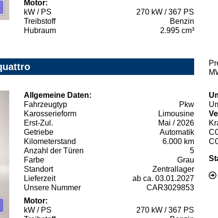
Motor:
kW / PS
270 kW / 367 PS
Treibstoff
Benzin
Hubraum
2.995 cm³
Pr
quattro
MW
Allgemeine Daten:
Um
Fahrzeugtyp
Pkw
Um
Karosserieform
Limousine
Ve
Erst-Zul.
Mai / 2026
Kr
Getriebe
Automatik
C
Kilometerstand
6.000 km
C
Anzahl der Türen
5
St
Farbe
Grau
Standort
Zentrallager
Lieferzeit
ab ca. 03.01.2027
Unsere Nummer
CAR3029853
Motor:
kW / PS
270 kW / 367 PS