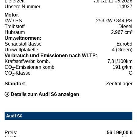
Lieferzeit
ab ca. 11.08.2026
Unsere Nummer
14927
Motor:
kW / PS
253 kW / 344 PS
Treibstoff
Diesel
Hubraum
2.967 cm³
Umweltnormen:
Schadstoffklasse
Euro6d
Umweltplakette
4 (Green)
Verbrauch und Emissionen nach WLTP:
Kraftstoffverbr. komb.
7,3 l/100km
CO
-Emissionen komb.
191 g/km
2
CO
-Klasse
G
2
Standort
Zentrallager
Details zum Audi S6 anzeigen
Audi S6
Preis:
56.199,00 €