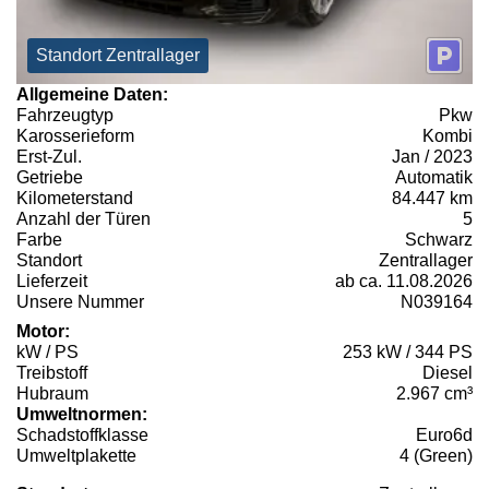
Standort Zentrallager
Allgemeine Daten:
Fahrzeugtyp
Pkw
Karosserieform
Kombi
Erst-Zul.
Jan / 2023
Getriebe
Automatik
Kilometerstand
84.447 km
Anzahl der Türen
5
Farbe
Schwarz
Standort
Zentrallager
Lieferzeit
ab ca. 11.08.2026
Unsere Nummer
N039164
Motor:
kW / PS
253 kW / 344 PS
Treibstoff
Diesel
Hubraum
2.967 cm³
Umweltnormen:
Schadstoffklasse
Euro6d
Umweltplakette
4 (Green)