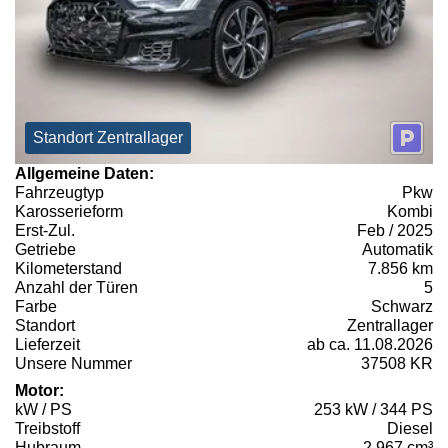
Standort Zentrallager
Allgemeine Daten:
Fahrzeugtyp
Pkw
Karosserieform
Kombi
Erst-Zul.
Feb / 2025
Getriebe
Automatik
Kilometerstand
7.856 km
Anzahl der Türen
5
Farbe
Schwarz
Standort
Zentrallager
Lieferzeit
ab ca. 11.08.2026
Unsere Nummer
37508 KR
Motor:
kW / PS
253 kW / 344 PS
Treibstoff
Diesel
Hubraum
2.967 cm³