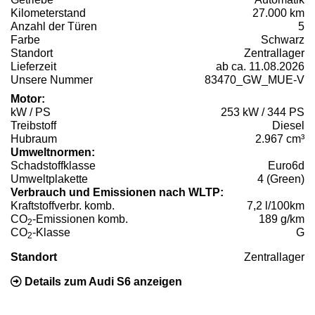
Kilometerstand
27.000 km
Anzahl der Türen
5
Farbe
Schwarz
Standort
Zentrallager
Lieferzeit
ab ca. 11.08.2026
Unsere Nummer
83470_GW_MUE-V
Motor:
kW / PS
253 kW / 344 PS
Treibstoff
Diesel
Hubraum
2.967 cm³
Umweltnormen:
Schadstoffklasse
Euro6d
Umweltplakette
4 (Green)
Verbrauch und Emissionen nach WLTP:
Kraftstoffverbr. komb.
7,2 l/100km
CO
-Emissionen komb.
189 g/km
2
CO
-Klasse
G
2
Standort
Zentrallager
Details zum Audi S6 anzeigen