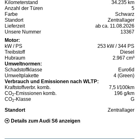
Kilometerstand
34.235 km
Anzahl der Türen
5
Farbe
Schwarz
Standort
Zentrallager
Lieferzeit
ab ca. 11.08.2026
Unsere Nummer
13367
Motor:
kW / PS
253 kW / 344 PS
Treibstoff
Diesel
Hubraum
2.967 cm³
Umweltnormen:
Schadstoffklasse
Euro6d
Umweltplakette
4 (Green)
Verbrauch und Emissionen nach WLTP:
Kraftstoffverbr. komb.
7,5 l/100km
CO
-Emissionen komb.
196 g/km
2
CO
-Klasse
G
2
Standort
Zentrallager
Details zum Audi S6 anzeigen