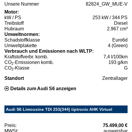
Unsere Nummer
82824_GW_MUE-V
Motor:
kW / PS
253 kW / 344 PS
Treibstoff
Diesel
Hubraum
2.967 cm³
Umweltnormen:
Schadstoffklasse
Euro6d
Umweltplakette
4 (Green)
Verbrauch und Emissionen nach WLTP:
Kraftstoffverbr. komb.
7,4 l/100km
CO
-Emissionen komb.
193 g/km
2
CO
-Klasse
G
2
Standort
Zentrallager
Details zum Audi S6 anzeigen
Audi S6 Limousine TDI 253(344) tiptronic AHK Virtuel
Preis:
75.499,00 €
MWSt:
ausweisbar