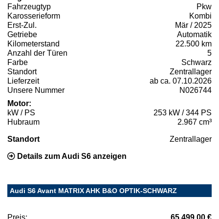
Fahrzeugtyp
Pkw
Karosserieform
Kombi
Erst-Zul.
Mär / 2025
Getriebe
Automatik
Kilometerstand
22.500 km
Anzahl der Türen
5
Farbe
Schwarz
Standort
Zentrallager
Lieferzeit
ab ca. 07.10.2026
Unsere Nummer
N026744
Motor:
kW / PS
253 kW / 344 PS
Hubraum
2.967 cm³
Standort
Zentrallager
Details zum Audi S6 anzeigen
Audi S6 Avant MATRIX AHK B&O OPTIK-SCHWARZ
Preis:
65.499,00 €