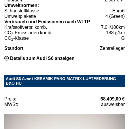
Umweltnormen:
Schadstoffklasse
Euro6
Umweltplakette
4 (Green)
Verbrauch und Emissionen nach WLTP:
Kraftstoffverbr. komb.
7,0 l/100km
CO
-Emissionen komb.
188 g/km
2
CO
-Klasse
G
2
Standort
Zentrallager
Details zum Audi S6 anzeigen
Audi S6 Avant KERAMIK PANO MATRIX LUFTFEDERUNG
B&O HU
Preis:
68.499,00 €
MWSt:
ausweisbar