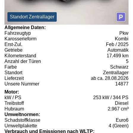
Standort Zentrallager
Allgemeine Daten:
Fahrzeugtyp
Pkw
Karosserieform
Kombi
Erst-Zul.
Feb / 2025
Getriebe
Automatik
Kilometerstand
17.499 km
Anzahl der Türen
5
Farbe
Schwarz
Standort
Zentrallager
Lieferzeit
ab ca. 28.08.2026
Unsere Nummer
14877
Motor:
kW / PS
253 kW / 344 PS
Treibstoff
Diesel
Hubraum
2.967 cm³
Umweltnormen:
Schadstoffklasse
Euro6
Umweltplakette
4 (Green)
Verbrauch und Emissionen nach WLTP: