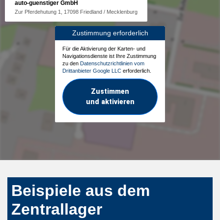
auto-guenstiger GmbH
Zur Pferdehutung 1, 17098 Friedland / Mecklenburg
Zustimmung erforderlich
Für die Aktivierung der Karten- und
Navigationsdienste ist Ihre Zustimmung
zu den
Datenschutzrichtlinien vom
Drittanbieter Google LLC
erforderlich.
Zustimmen
und aktivieren
Beispiele aus dem
Zentrallager