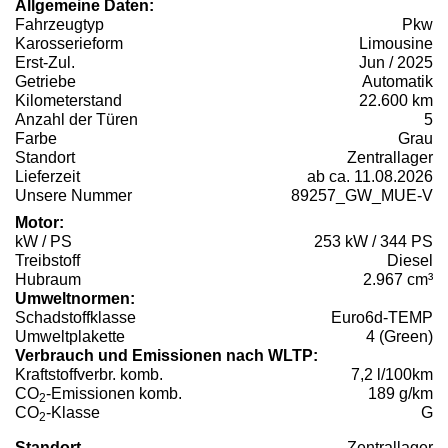
Allgemeine Daten:
Fahrzeugtyp
Pkw
Karosserieform
Limousine
Erst-Zul.
Jun / 2025
Getriebe
Automatik
Kilometerstand
22.600 km
Anzahl der Türen
5
Farbe
Grau
Standort
Zentrallager
Lieferzeit
ab ca. 11.08.2026
Unsere Nummer
89257_GW_MUE-V
Motor:
kW / PS
253 kW / 344 PS
Treibstoff
Diesel
Hubraum
2.967 cm³
Umweltnormen:
Schadstoffklasse
Euro6d-TEMP
Umweltplakette
4 (Green)
Verbrauch und Emissionen nach WLTP:
Kraftstoffverbr. komb.
7,2 l/100km
CO
-Emissionen komb.
189 g/km
2
CO
-Klasse
G
2
Standort
Zentrallager