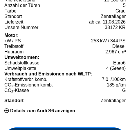
Anzahl der Türen
5
Farbe
Grau
Standort
Zentrallager
Lieferzeit
ab ca. 11.08.2026
Unsere Nummer
38172 KR
Motor:
kW / PS
253 kW / 344 PS
Treibstoff
Diesel
Hubraum
2.967 cm³
Umweltnormen:
Schadstoffklasse
Euro6
Umweltplakette
4 (Green)
Verbrauch und Emissionen nach WLTP:
Kraftstoffverbr. komb.
7,0 l/100km
CO
-Emissionen komb.
185 g/km
2
CO
-Klasse
G
2
Standort
Zentrallager
Details zum Audi S6 anzeigen