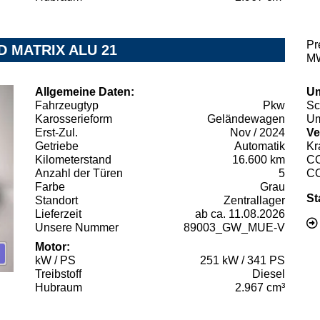
Pr
D MATRIX ALU 21
MW
Allgemeine Daten:
Um
Fahrzeugtyp
Pkw
Sc
Karosserieform
Geländewagen
Um
Erst-Zul.
Nov / 2024
Ve
Getriebe
Automatik
Kr
Kilometerstand
16.600 km
C
Anzahl der Türen
5
C
Farbe
Grau
St
Standort
Zentrallager
Lieferzeit
ab ca. 11.08.2026
Unsere Nummer
89003_GW_MUE-V
Motor:
kW / PS
251 kW / 341 PS
Treibstoff
Diesel
Hubraum
2.967 cm³