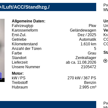
Pr
+/Luft/ACC/Standhzg./
MW
Allgemeine Daten:
Um
Fahrzeugtyp
Pkw
Um
Karosserieform
Geländewagen
Ve
Erst-Zul.
Dez / 2025
Kr
Getriebe
Automatik
C
Kilometerstand
1.610 km
C
Anzahl der Türen
5
St
Farbe
Grau
Standort
Zentrallager
Lieferzeit
ab ca. 11.08.2026
Unsere Nummer
2105472
Motor:
kW / PS
270 kW / 367 PS
Treibstoff
Benzin
Hubraum
2.995 cm³
Pr
MW