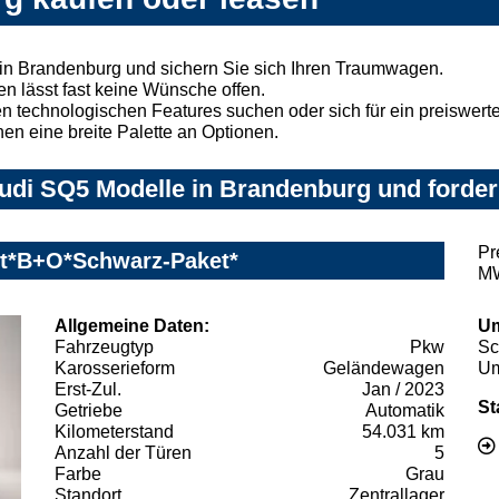
in Brandenburg und sichern Sie sich Ihren Traumwagen.
n lässt fast keine Wünsche offen.
 technologischen Features suchen oder sich für ein preiswertes
nen eine breite Palette an Optionen.
udi SQ5 Modelle in Brandenburg und forder
Pr
ft*B+O*Schwarz-Paket*
MW
Allgemeine Daten:
Um
Fahrzeugtyp
Pkw
Sc
Karosserieform
Geländewagen
Um
Erst-Zul.
Jan / 2023
St
Getriebe
Automatik
Kilometerstand
54.031 km
Anzahl der Türen
5
Farbe
Grau
Standort
Zentrallager