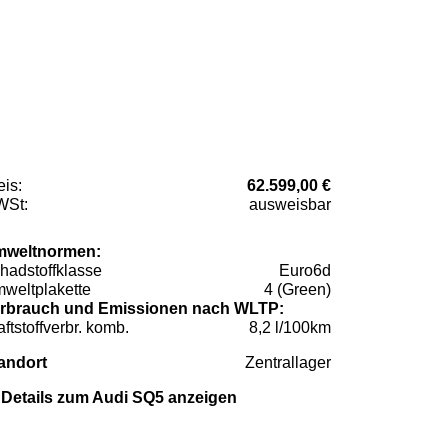
eis:
62.599,00 €
St:
ausweisbar
weltnormen:
hadstoffklasse
Euro6d
weltplakette
4 (Green)
rbrauch und Emissionen nach WLTP:
aftstoffverbr. komb.
8,2 l/100km
andort
Zentrallager
Details zum Audi SQ5 anzeigen