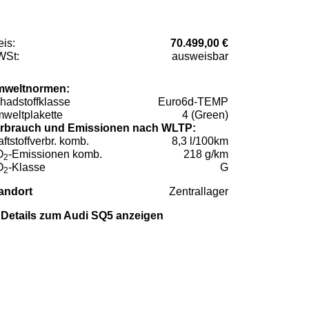
eis:
70.499,00 €
St:
ausweisbar
weltnormen:
hadstoffklasse
Euro6d-TEMP
weltplakette
4 (Green)
rbrauch und Emissionen nach WLTP:
aftstoffverbr. komb.
8,3 l/100km
O
-Emissionen komb.
218 g/km
2
O
-Klasse
G
2
andort
Zentrallager
Details zum Audi SQ5 anzeigen