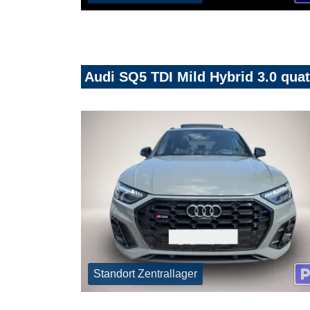
Audi SQ5 TDI Mild Hybrid 3.0 qua
Standort Zentrallager