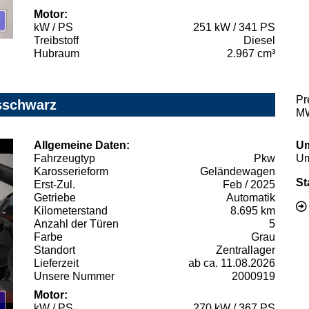
Motor:
kW / PS
251 kW / 341 PS
Treibstoff
Diesel
Hubraum
2.967 cm³
Pr
sschwarz
MW
Allgemeine Daten:
Um
Fahrzeugtyp
Pkw
Um
Karosserieform
Geländewagen
St
Erst-Zul.
Feb / 2025
Getriebe
Automatik
Kilometerstand
8.695 km
Anzahl der Türen
5
Farbe
Grau
Standort
Zentrallager
Lieferzeit
ab ca. 11.08.2026
Unsere Nummer
2000919
Motor:
kW / PS
270 kW / 367 PS