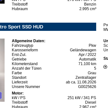
Treibstoff
Benzin
Hubraum
2.995 cm³
Pr
ttro Sport SSD HUD
MW
Allgemeine Daten:
Um
Fahrzeugtyp
Pkw
Sc
Karosserieform
Geländewagen
Um
Erst-Zul.
Apr / 2022
St
Getriebe
Automatik
Kilometerstand
71.100 km
Anzahl der Türen
5
Farbe
Grau
Standort
Zentrallager
Lieferzeit
ab ca. 11.08.2026
Unsere Nummer
G0025626
Motor:
kW / PS
251 kW / 341 PS
Treibstoff
Diesel
Hubraum
2.967 cm³