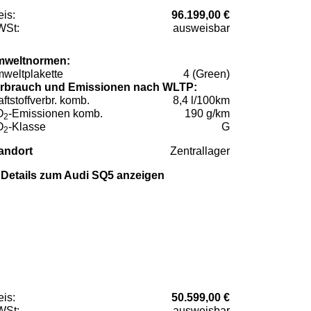
eis:
96.199,00 €
St:
ausweisbar
weltnormen:
weltplakette
4 (Green)
rbrauch und Emissionen nach WLTP:
aftstoffverbr. komb.
8,4 l/100km
O
-Emissionen komb.
190 g/km
2
O
-Klasse
G
2
andort
Zentrallager
Details zum Audi SQ5 anzeigen
eis:
50.599,00 €
St:
ausweisbar