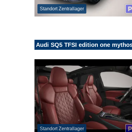
Standort Zentrallager
Audi SQ5 TFSI edition one mytho
Standort Zentrallager