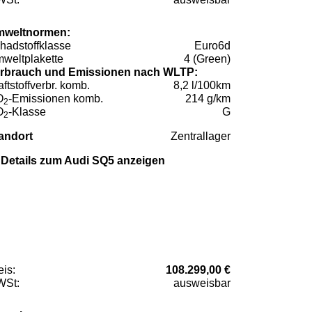
weltnormen:
hadstoffklasse
Euro6d
weltplakette
4 (Green)
rbrauch und Emissionen nach WLTP:
aftstoffverbr. komb.
8,2 l/100km
O
-Emissionen komb.
214 g/km
2
O
-Klasse
G
2
andort
Zentrallager
Details zum Audi SQ5 anzeigen
eis:
108.299,00 €
St:
ausweisbar