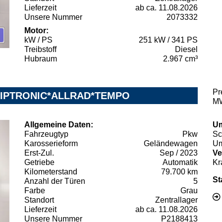
Lieferzeit
ab ca. 11.08.2026
Unsere Nummer
2073332
Motor:
kW / PS
251 kW / 341 PS
Treibstoff
Diesel
Hubraum
2.967 cm³
Pr
o*TIPTRONIC*ALLRAD*TEMPO
MW
Allgemeine Daten:
Um
Fahrzeugtyp
Pkw
Sc
Karosserieform
Geländewagen
Um
Erst-Zul.
Sep / 2023
Ve
Getriebe
Automatik
Kr
Kilometerstand
79.700 km
St
Anzahl der Türen
5
Farbe
Grau
Standort
Zentrallager
Lieferzeit
ab ca. 11.08.2026
Unsere Nummer
P2188413