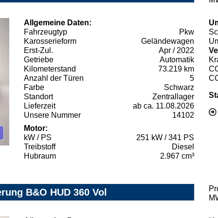
Allgemeine Daten:
Um
Fahrzeugtyp
Pkw
Sc
Karosserieform
Geländewagen
Um
Erst-Zul.
Apr / 2022
Ve
Getriebe
Automatik
Kr
Kilometerstand
73.219 km
C
Anzahl der Türen
5
C
Farbe
Schwarz
St
Standort
Zentrallager
Lieferzeit
ab ca. 11.08.2026
Unsere Nummer
14102
Motor:
kW / PS
251 kW / 341 PS
Treibstoff
Diesel
Hubraum
2.967 cm³
Pr
derung B&O HUD 360 Vol
MW