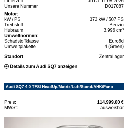
Lieferzeit
ab ca. 11.08.2026
Unsere Nummer
D017087
Motor:
kW / PS
373 kW / 507 PS
Treibstoff
Benzin
Hubraum
3.996 cm³
Umweltnormen:
Schadstoffklasse
Euro6d
Umweltplakette
4 (Green)
Standort
Zentrallager
Details zum Audi SQ7 anzeigen
Audi SQ7 4.0 TFSI HeadUp/Matrix/Luft/Stand/AHK/Pano
Preis:
114.999,00 €
MWSt:
ausweisbar