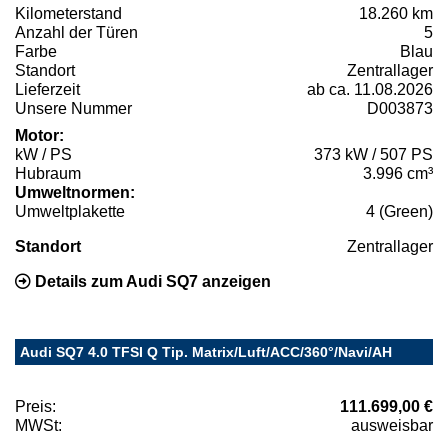
Kilometerstand
18.260 km
Anzahl der Türen
5
Farbe
Blau
Standort
Zentrallager
Lieferzeit
ab ca. 11.08.2026
Unsere Nummer
D003873
Motor:
kW / PS
373 kW / 507 PS
Hubraum
3.996 cm³
Umweltnormen:
Umweltplakette
4 (Green)
Standort
Zentrallager
Details zum Audi SQ7 anzeigen
Audi SQ7 4.0 TFSI Q Tip. Matrix/Luft/ACC/360°/Navi/AH
Preis:
111.699,00 €
MWSt:
ausweisbar