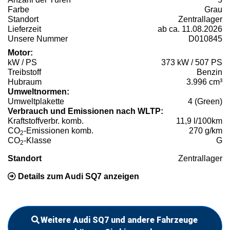
Farbe
Grau
Standort
Zentrallager
Lieferzeit
ab ca. 11.08.2026
Unsere Nummer
D010845
Motor:
kW / PS
373 kW / 507 PS
Treibstoff
Benzin
Hubraum
3.996 cm³
Umweltnormen:
Umweltplakette
4 (Green)
Verbrauch und Emissionen nach WLTP:
Kraftstoffverbr. komb.
11,9 l/100km
CO
-Emissionen komb.
270 g/km
2
CO
-Klasse
G
2
Standort
Zentrallager
Details zum Audi SQ7 anzeigen
Weitere Audi SQ7 und andere Fahrzeuge