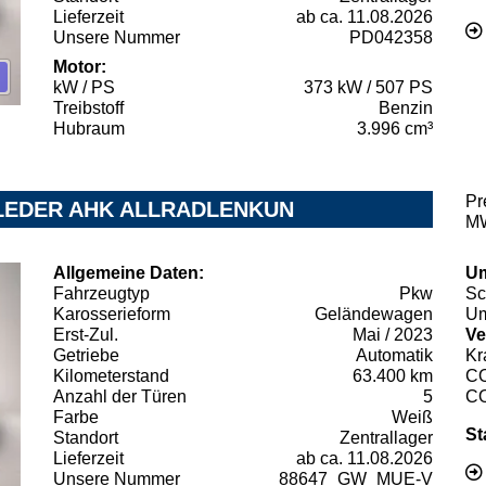
Lieferzeit
ab ca. 11.08.2026
Unsere Nummer
PD042358
Motor:
kW / PS
373 kW / 507 PS
Treibstoff
Benzin
Hubraum
3.996 cm³
Pr
DH LEDER AHK ALLRADLENKUN
MW
Allgemeine Daten:
Um
Fahrzeugtyp
Pkw
Sc
Karosserieform
Geländewagen
Um
Erst-Zul.
Mai / 2023
Ve
Getriebe
Automatik
Kr
Kilometerstand
63.400 km
C
Anzahl der Türen
5
C
Farbe
Weiß
St
Standort
Zentrallager
Lieferzeit
ab ca. 11.08.2026
Unsere Nummer
88647_GW_MUE-V