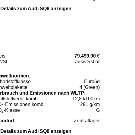
Details zum Audi SQ8 anzeigen
eis:
79.499,00 €
St:
ausweisbar
weltnormen:
hadstoffklasse
Euro6d
weltplakette
4 (Green)
rbrauch und Emissionen nach WLTP:
aftstoffverbr. komb.
12,8 l/100km
O
-Emissionen komb.
291 g/km
2
O
-Klasse
G
2
andort
Zentrallager
Details zum Audi SQ8 anzeigen