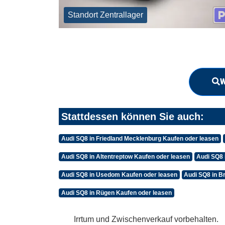
Standort Zentrallager
W
Stattdessen können Sie auch:
Audi SQ8 in Friedland Mecklenburg Kaufen oder leasen
Audi SQ8 in Altentreptow Kaufen oder leasen
Audi SQ8 
Audi SQ8 in Usedom Kaufen oder leasen
Audi SQ8 in B
Audi SQ8 in Rügen Kaufen oder leasen
Irrtum und Zwischenverkauf vorbehalten.