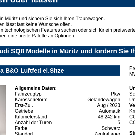
n Müritz und sichern Sie sich Ihren Traumwagen.
n lässt fast keine Wünsche offen.
 technologischen Features suchen oder sich für ein preiswertes
nen eine breite Palette an Optionen.
di SQ8 Modelle in Müritz und fordern Sie I
Pr
 B&O Luftfed el.Sitze
MW
Allgemeine Daten:
Um
Fahrzeugtyp
Pkw
Sc
Karosserieform
Geländewagen
Um
Erst-Zul.
Aug / 2023
Ve
Getriebe
Automatik
Kr
Kilometerstand
48.242 km
C
Anzahl der Türen
5
C
Farbe
Schwarz
St
Standort
Zentrallager