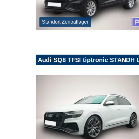
Standort Zentrallager
Audi SQ8 TFSI tiptronic STAN