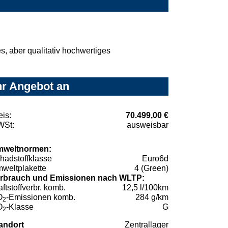
, aber qualitativ hochwertiges
hr Angebot an
eis:
70.499,00 €
St:
ausweisbar
weltnormen:
hadstoffklasse
Euro6d
weltplakette
4 (Green)
rbrauch und Emissionen nach WLTP:
aftstoffverbr. komb.
12,5 l/100km
O
-Emissionen komb.
284 g/km
2
O
-Klasse
G
2
andort
Zentrallager