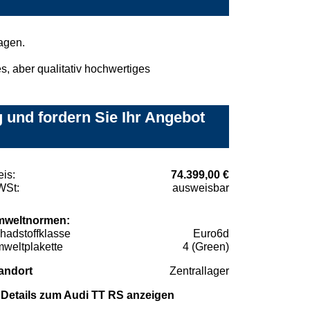
agen.
, aber qualitativ hochwertiges
 und fordern Sie Ihr Angebot
eis:
74.399,00 €
St:
ausweisbar
weltnormen:
hadstoffklasse
Euro6d
weltplakette
4 (Green)
andort
Zentrallager
Details zum Audi TT RS anzeigen