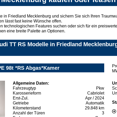
e in Friedland Mecklenburg und sichern Sie sich Ihren Traumw
n lässt fast keine Wünsche offen.
 technologischen Features suchen oder sich für ein preiswertes
nen eine breite Palette an Optionen.
di TT RS Modelle in Friedland Mecklenburg
Pr
PE 98t *RS Abgas*Kamer
MW
Allgemeine Daten:
Um
Fahrzeugtyp
Pkw
Sc
Karosserieform
Cabriolet
Um
Erst-Zul.
Apr / 2024
St
Getriebe
Automatik
Kilometerstand
29.848 km
Anzahl der Türen
3