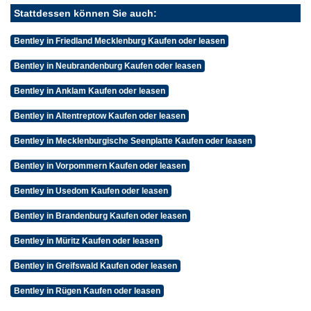
Stattdessen können Sie auch:
Bentley in Friedland Mecklenburg Kaufen oder leasen
Bentley in Neubrandenburg Kaufen oder leasen
Bentley in Anklam Kaufen oder leasen
Bentley in Altentreptow Kaufen oder leasen
Bentley in Mecklenburgische Seenplatte Kaufen oder leasen
Bentley in Vorpommern Kaufen oder leasen
Bentley in Usedom Kaufen oder leasen
Bentley in Brandenburg Kaufen oder leasen
Bentley in Müritz Kaufen oder leasen
Bentley in Greifswald Kaufen oder leasen
Bentley in Rügen Kaufen oder leasen