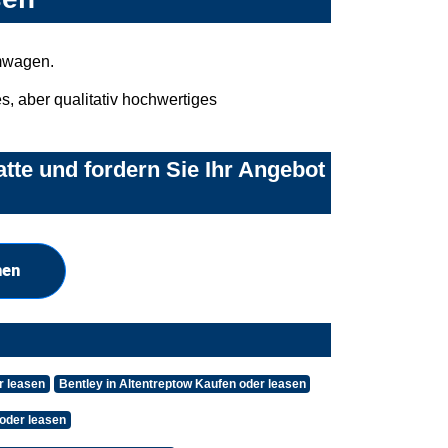
umwagen.
, aber qualitativ hochwertiges
tte und fordern Sie Ihr Angebot
hen
r leasen
Bentley in Altentreptow Kaufen oder leasen
oder leasen