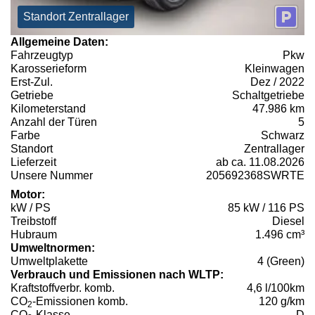
Standort Zentrallager
Allgemeine Daten:
Fahrzeugtyp
Pkw
Karosserieform
Kleinwagen
Erst-Zul.
Dez / 2022
Getriebe
Schaltgetriebe
Kilometerstand
47.986 km
Anzahl der Türen
5
Farbe
Schwarz
Standort
Zentrallager
Lieferzeit
ab ca. 11.08.2026
Unsere Nummer
205692368SWRTE
Motor:
kW / PS
85 kW / 116 PS
Treibstoff
Diesel
Hubraum
1.496 cm³
Umweltnormen:
Umweltplakette
4 (Green)
Verbrauch und Emissionen nach WLTP:
Kraftstoffverbr. komb.
4,6 l/100km
CO
-Emissionen komb.
120 g/km
2
CO
-Klasse
D