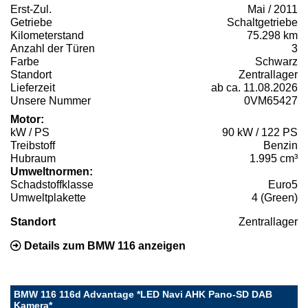
Erst-Zul.
Mai / 2011
Getriebe
Schaltgetriebe
Kilometerstand
75.298 km
Anzahl der Türen
3
Farbe
Schwarz
Standort
Zentrallager
Lieferzeit
ab ca. 11.08.2026
Unsere Nummer
0VM65427
Motor:
kW / PS
90 kW / 122 PS
Treibstoff
Benzin
Hubraum
1.995 cm³
Umweltnormen:
Schadstoffklasse
Euro5
Umweltplakette
4 (Green)
Standort
Zentrallager
Details zum BMW 116 anzeigen
BMW 116 116d Advantage *LED Navi AHK Pano-SD DAB
Kamera*