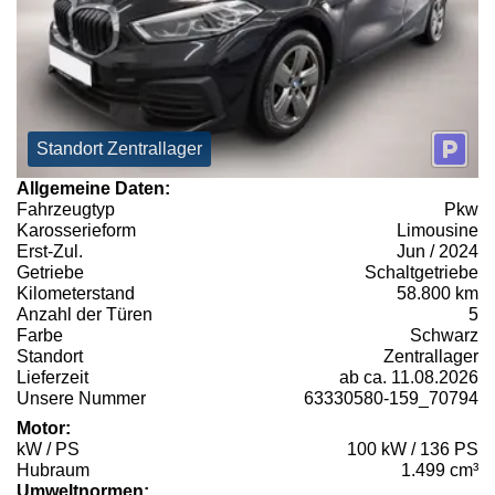
Standort Zentrallager
Allgemeine Daten:
Fahrzeugtyp
Pkw
Karosserieform
Limousine
Erst-Zul.
Jun / 2024
Getriebe
Schaltgetriebe
Kilometerstand
58.800 km
Anzahl der Türen
5
Farbe
Schwarz
Standort
Zentrallager
Lieferzeit
ab ca. 11.08.2026
Unsere Nummer
63330580-159_70794
Motor:
kW / PS
100 kW / 136 PS
Hubraum
1.499 cm³
Umweltnormen: