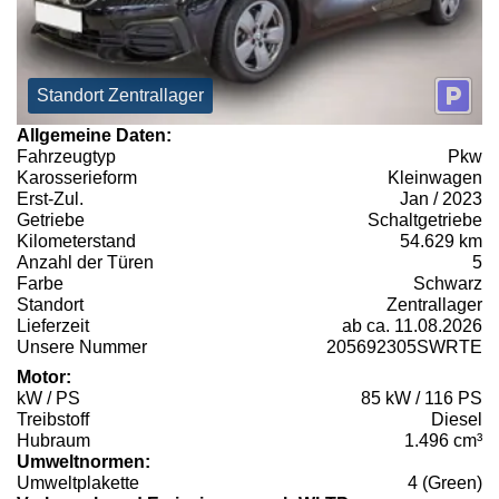
Standort Zentrallager
Allgemeine Daten:
Fahrzeugtyp
Pkw
Karosserieform
Kleinwagen
Erst-Zul.
Jan / 2023
Getriebe
Schaltgetriebe
Kilometerstand
54.629 km
Anzahl der Türen
5
Farbe
Schwarz
Standort
Zentrallager
Lieferzeit
ab ca. 11.08.2026
Unsere Nummer
205692305SWRTE
Motor:
kW / PS
85 kW / 116 PS
Treibstoff
Diesel
Hubraum
1.496 cm³
Umweltnormen:
Umweltplakette
4 (Green)