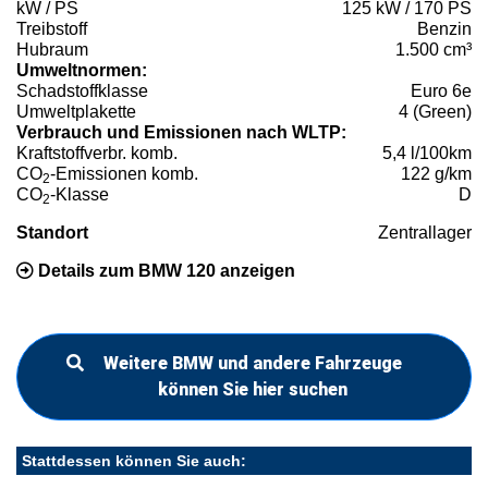
kW / PS
125 kW / 170 PS
Treibstoff
Benzin
Hubraum
1.500 cm³
Umweltnormen:
Schadstoffklasse
Euro 6e
Umweltplakette
4 (Green)
Verbrauch und Emissionen nach WLTP:
Kraftstoffverbr. komb.
5,4 l/100km
CO
-Emissionen komb.
122 g/km
2
CO
-Klasse
D
2
Standort
Zentrallager
Details zum BMW 120 anzeigen
Weitere BMW und andere Fahrzeuge
können Sie hier suchen
Stattdessen können Sie auch: