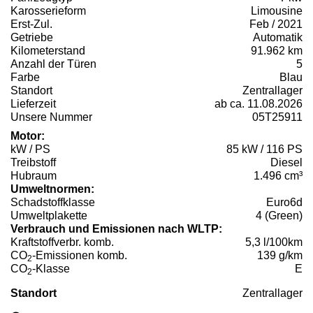
Karosserieform
Limousine
Erst-Zul.
Feb / 2021
Getriebe
Automatik
Kilometerstand
91.962 km
Anzahl der Türen
5
Farbe
Blau
Standort
Zentrallager
Lieferzeit
ab ca. 11.08.2026
Unsere Nummer
05T25911
Motor:
kW / PS
85 kW / 116 PS
Treibstoff
Diesel
Hubraum
1.496 cm³
Umweltnormen:
Schadstoffklasse
Euro6d
Umweltplakette
4 (Green)
Verbrauch und Emissionen nach WLTP:
Kraftstoffverbr. komb.
5,3 l/100km
CO
-Emissionen komb.
139 g/km
2
CO
-Klasse
E
2
Standort
Zentrallager