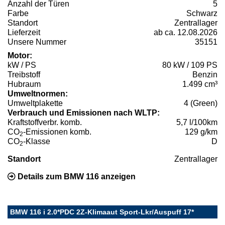
Anzahl der Türen
5
Farbe
Schwarz
Standort
Zentrallager
Lieferzeit
ab ca. 12.08.2026
Unsere Nummer
35151
Motor:
kW / PS
80 kW / 109 PS
Treibstoff
Benzin
Hubraum
1.499 cm³
Umweltnormen:
Umweltplakette
4 (Green)
Verbrauch und Emissionen nach WLTP:
Kraftstoffverbr. komb.
5,7 l/100km
CO
-Emissionen komb.
129 g/km
2
CO
-Klasse
D
2
Standort
Zentrallager
Details zum BMW 116 anzeigen
BMW 116 i 2.0*PDC 2Z-Klimaaut Sport-Lkr/Auspuff 17*