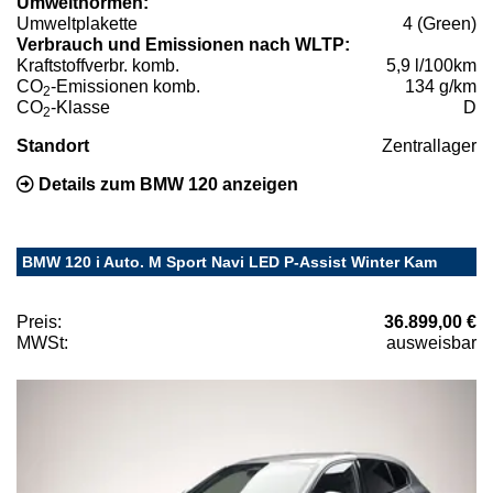
Umweltnormen:
Umweltplakette
4 (Green)
Verbrauch und Emissionen nach WLTP:
Kraftstoffverbr. komb.
5,9 l/100km
CO
-Emissionen komb.
134 g/km
2
CO
-Klasse
D
2
Standort
Zentrallager
Details zum BMW 120 anzeigen
BMW 120 i Auto. M Sport Navi LED P-Assist Winter Kam
Preis:
36.899,00 €
MWSt:
ausweisbar