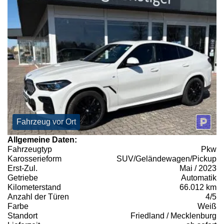
Fahrzeug vor Ort
Allgemeine Daten:
Fahrzeugtyp
Pkw
Karosserieform
SUV/Geländewagen/Pickup
Erst-Zul.
Mai / 2023
Getriebe
Automatik
Kilometerstand
66.012 km
Anzahl der Türen
4/5
Farbe
Weiß
Standort
Friedland / Mecklenburg