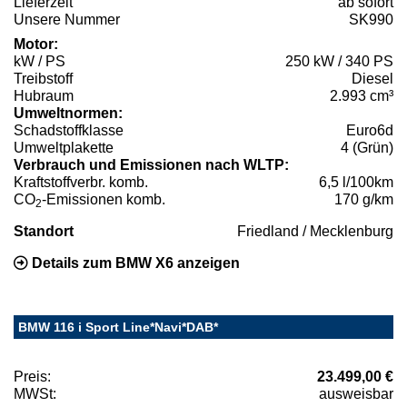
Lieferzeit
ab sofort
Unsere Nummer
SK990
Motor:
kW / PS
250 kW / 340 PS
Treibstoff
Diesel
Hubraum
2.993 cm³
Umweltnormen:
Schadstoffklasse
Euro6d
Umweltplakette
4 (Grün)
Verbrauch und Emissionen nach WLTP:
Kraftstoffverbr. komb.
6,5 l/100km
CO
-Emissionen komb.
170 g/km
2
Standort
Friedland / Mecklenburg
Details zum BMW X6 anzeigen
BMW 116 i Sport Line*Navi*DAB*
Preis:
23.499,00 €
MWSt:
ausweisbar