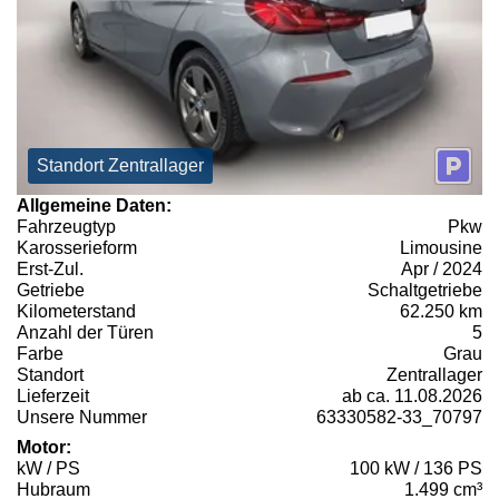
Standort Zentrallager
Allgemeine Daten:
Fahrzeugtyp
Pkw
Karosserieform
Limousine
Erst-Zul.
Apr / 2024
Getriebe
Schaltgetriebe
Kilometerstand
62.250 km
Anzahl der Türen
5
Farbe
Grau
Standort
Zentrallager
Lieferzeit
ab ca. 11.08.2026
Unsere Nummer
63330582-33_70797
Motor:
kW / PS
100 kW / 136 PS
Hubraum
1.499 cm³