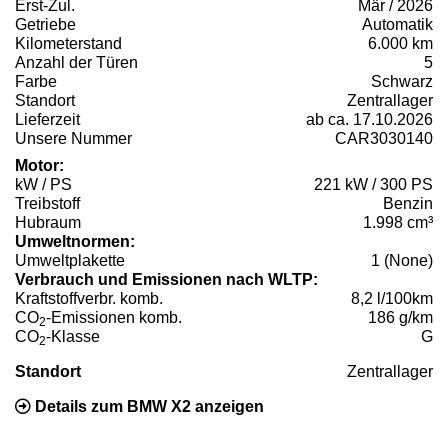
Erst-Zul.
Mär / 2026
Getriebe
Automatik
Kilometerstand
6.000 km
Anzahl der Türen
5
Farbe
Schwarz
Standort
Zentrallager
Lieferzeit
ab ca. 17.10.2026
Unsere Nummer
CAR3030140
Motor:
kW / PS
221 kW / 300 PS
Treibstoff
Benzin
Hubraum
1.998 cm³
Umweltnormen:
Umweltplakette
1 (None)
Verbrauch und Emissionen nach WLTP:
Kraftstoffverbr. komb.
8,2 l/100km
CO
-Emissionen komb.
186 g/km
2
CO
-Klasse
G
2
Standort
Zentrallager
Details zum BMW X2 anzeigen