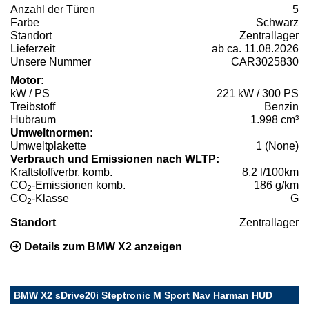
Anzahl der Türen
5
Farbe
Schwarz
Standort
Zentrallager
Lieferzeit
ab ca. 11.08.2026
Unsere Nummer
CAR3025830
Motor:
kW / PS
221 kW / 300 PS
Treibstoff
Benzin
Hubraum
1.998 cm³
Umweltnormen:
Umweltplakette
1 (None)
Verbrauch und Emissionen nach WLTP:
Kraftstoffverbr. komb.
8,2 l/100km
CO
-Emissionen komb.
186 g/km
2
CO
-Klasse
G
2
Standort
Zentrallager
Details zum BMW X2 anzeigen
BMW X2 sDrive20i Steptronic M Sport Nav Harman HUD