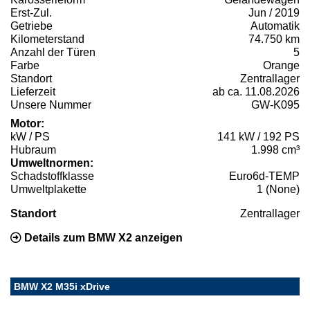
Erst-Zul.
Jun / 2019
Getriebe
Automatik
Kilometerstand
74.750 km
Anzahl der Türen
5
Farbe
Orange
Standort
Zentrallager
Lieferzeit
ab ca. 11.08.2026
Unsere Nummer
GW-K095
Motor:
kW / PS
141 kW / 192 PS
Hubraum
1.998 cm³
Umweltnormen:
Schadstoffklasse
Euro6d-TEMP
Umweltplakette
1 (None)
Standort
Zentrallager
Details zum BMW X2 anzeigen
BMW X2 M35i xDrive