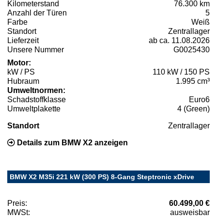
Kilometerstand
76.300 km
Anzahl der Türen
5
Farbe
Weiß
Standort
Zentrallager
Lieferzeit
ab ca. 11.08.2026
Unsere Nummer
G0025430
Motor:
kW / PS
110 kW / 150 PS
Hubraum
1.995 cm³
Umweltnormen:
Schadstoffklasse
Euro6
Umweltplakette
4 (Green)
Standort
Zentrallager
Details zum BMW X2 anzeigen
BMW X2 M35i 221 kW (300 PS) 8-Gang Steptronic xDrive
Preis:
60.499,00 €
MWSt:
ausweisbar