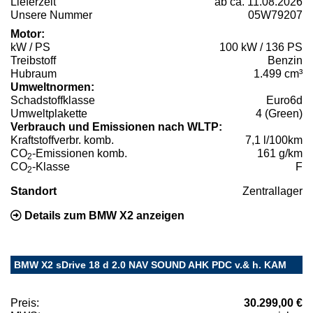
Lieferzeit
ab ca. 11.08.2026
Unsere Nummer
05W79207
Motor:
kW / PS
100 kW / 136 PS
Treibstoff
Benzin
Hubraum
1.499 cm³
Umweltnormen:
Schadstoffklasse
Euro6d
Umweltplakette
4 (Green)
Verbrauch und Emissionen nach WLTP:
Kraftstoffverbr. komb.
7,1 l/100km
CO
-Emissionen komb.
161 g/km
2
CO
-Klasse
F
2
Standort
Zentrallager
Details zum BMW X2 anzeigen
BMW X2 sDrive 18 d 2.0 NAV SOUND AHK PDC v.& h. KAM
Preis:
30.299,00 €