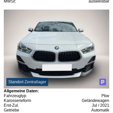
MWSt:
ausweisbar
Standort Zentrallager
Allgemeine Daten:
Fahrzeugtyp
Pkw
Karosserieform
Geländewagen
Erst-Zul.
Jul / 2021
Getriebe
Automatik