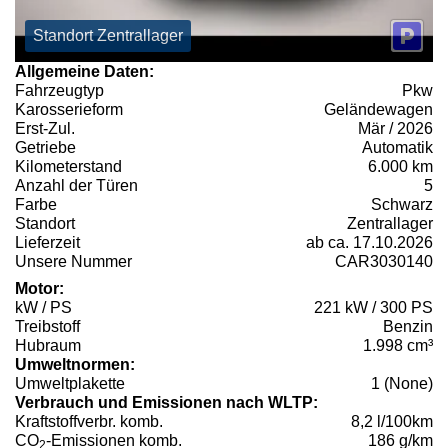
Standort Zentrallager
Allgemeine Daten:
Fahrzeugtyp
Pkw
Karosserieform
Geländewagen
Erst-Zul.
Mär / 2026
Getriebe
Automatik
Kilometerstand
6.000 km
Anzahl der Türen
5
Farbe
Schwarz
Standort
Zentrallager
Lieferzeit
ab ca. 17.10.2026
Unsere Nummer
CAR3030140
Motor:
kW / PS
221 kW / 300 PS
Treibstoff
Benzin
Hubraum
1.998 cm³
Umweltnormen:
Umweltplakette
1 (None)
Verbrauch und Emissionen nach WLTP:
Kraftstoffverbr. komb.
8,2 l/100km
CO
-Emissionen komb.
186 g/km
2