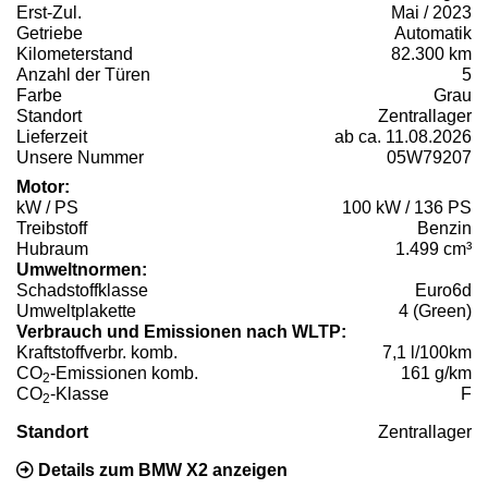
Erst-Zul.
Mai / 2023
Getriebe
Automatik
Kilometerstand
82.300 km
Anzahl der Türen
5
Farbe
Grau
Standort
Zentrallager
Lieferzeit
ab ca. 11.08.2026
Unsere Nummer
05W79207
Motor:
kW / PS
100 kW / 136 PS
Treibstoff
Benzin
Hubraum
1.499 cm³
Umweltnormen:
Schadstoffklasse
Euro6d
Umweltplakette
4 (Green)
Verbrauch und Emissionen nach WLTP:
Kraftstoffverbr. komb.
7,1 l/100km
CO
-Emissionen komb.
161 g/km
2
CO
-Klasse
F
2
Standort
Zentrallager
Details zum BMW X2 anzeigen