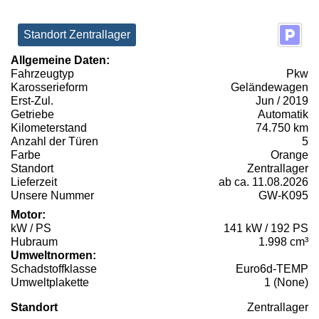
Standort Zentrallager
Allgemeine Daten:
Fahrzeugtyp
Pkw
Karosserieform
Geländewagen
Erst-Zul.
Jun / 2019
Getriebe
Automatik
Kilometerstand
74.750 km
Anzahl der Türen
5
Farbe
Orange
Standort
Zentrallager
Lieferzeit
ab ca. 11.08.2026
Unsere Nummer
GW-K095
Motor:
kW / PS
141 kW / 192 PS
Hubraum
1.998 cm³
Umweltnormen:
Schadstoffklasse
Euro6d-TEMP
Umweltplakette
1 (None)
Standort
Zentrallager