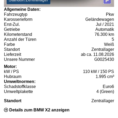
Allgemeine Daten:
Fahrzeugtyp
Pkw
Karosserieform
Geländewagen
Erst-Zul.
Jul / 2021
Getriebe
Automatik
Kilometerstand
76.300 km
Anzahl der Türen
5
Farbe
Weiß
Standort
Zentrallager
Lieferzeit
ab ca. 11.08.2026
Unsere Nummer
G0025430
Motor:
kW / PS
110 kW / 150 PS
Hubraum
1.995 cm³
Umweltnormen:
Schadstoffklasse
Euro6
Umweltplakette
4 (Green)
Standort
Zentrallager
Details zum BMW X2 anzeigen