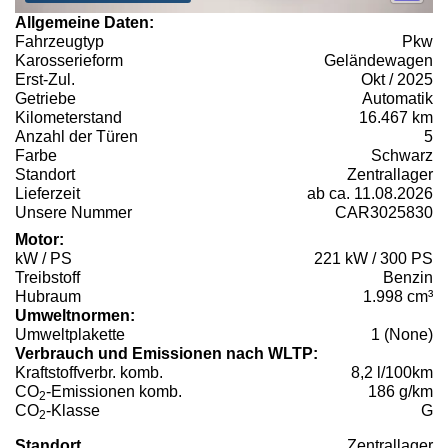
Allgemeine Daten:
Fahrzeugtyp
Pkw
Karosserieform
Geländewagen
Erst-Zul.
Okt / 2025
Getriebe
Automatik
Kilometerstand
16.467 km
Anzahl der Türen
5
Farbe
Schwarz
Standort
Zentrallager
Lieferzeit
ab ca. 11.08.2026
Unsere Nummer
CAR3025830
Motor:
kW / PS
221 kW / 300 PS
Treibstoff
Benzin
Hubraum
1.998 cm³
Umweltnormen:
Umweltplakette
1 (None)
Verbrauch und Emissionen nach WLTP:
Kraftstoffverbr. komb.
8,2 l/100km
CO
-Emissionen komb.
186 g/km
2
CO
-Klasse
G
2
Standort
Zentrallager