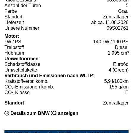
Anzahl der Türen
5
Farbe
Grau
Standort
Zentrallager
Lieferzeit
ab ca. 11.08.2026
Unsere Nummer
09S02761
Motor:
kW / PS
140 kW / 190 PS
Treibstoff
Diesel
Hubraum
1.995 cm³
Umweltnormen:
Schadstoffklasse
Euro6d
Umweltplakette
4 (Green)
Verbrauch und Emissionen nach WLTP:
Kraftstoffverbr. komb.
5,9 l/100km
CO
-Emissionen komb.
155 g/km
2
CO
-Klasse
E
2
Standort
Zentrallager
Details zum BMW X3 anzeigen