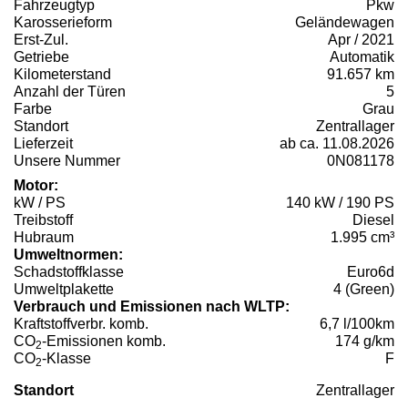
Fahrzeugtyp
Pkw
Karosserieform
Geländewagen
Erst-Zul.
Apr / 2021
Getriebe
Automatik
Kilometerstand
91.657 km
Anzahl der Türen
5
Farbe
Grau
Standort
Zentrallager
Lieferzeit
ab ca. 11.08.2026
Unsere Nummer
0N081178
Motor:
kW / PS
140 kW / 190 PS
Treibstoff
Diesel
Hubraum
1.995 cm³
Umweltnormen:
Schadstoffklasse
Euro6d
Umweltplakette
4 (Green)
Verbrauch und Emissionen nach WLTP:
Kraftstoffverbr. komb.
6,7 l/100km
CO
-Emissionen komb.
174 g/km
2
CO
-Klasse
F
2
Standort
Zentrallager