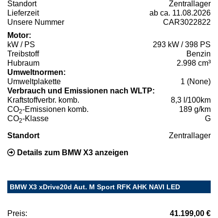
Standort
Zentrallager
Lieferzeit
ab ca. 11.08.2026
Unsere Nummer
CAR3022822
Motor:
kW / PS
293 kW / 398 PS
Treibstoff
Benzin
Hubraum
2.998 cm³
Umweltnormen:
Umweltplakette
1 (None)
Verbrauch und Emissionen nach WLTP:
Kraftstoffverbr. komb.
8,3 l/100km
CO
-Emissionen komb.
189 g/km
2
CO
-Klasse
G
2
Standort
Zentrallager
Details zum BMW X3 anzeigen
BMW X3 xDrive20d Aut. M Sport RFK AHK NAVI LED
Preis:
41.199,00 €