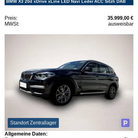
BMW X3 20d xDrive xLine LED Navi Leder ACC Sitzh DAB
Preis:
35.999,00 €
MWSt:
ausweisbar
Standort Zentrallager
Allgemeine Daten: