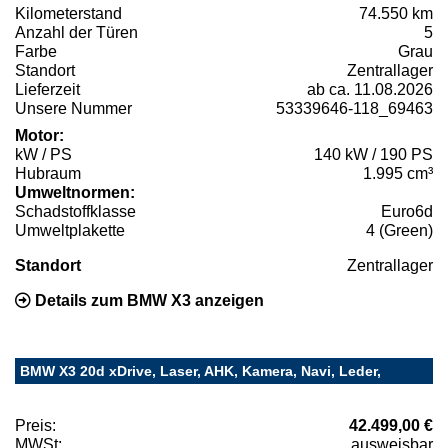
Kilometerstand
74.550 km
Anzahl der Türen
5
Farbe
Grau
Standort
Zentrallager
Lieferzeit
ab ca. 11.08.2026
Unsere Nummer
53339646-118_69463
Motor:
kW / PS
140 kW / 190 PS
Hubraum
1.995 cm³
Umweltnormen:
Schadstoffklasse
Euro6d
Umweltplakette
4 (Green)
Standort
Zentrallager
Details zum BMW X3 anzeigen
BMW X3 20d xDrive, Laser, AHK, Kamera, Navi, Leder,
Preis:
42.499,00 €
MWSt:
ausweisbar