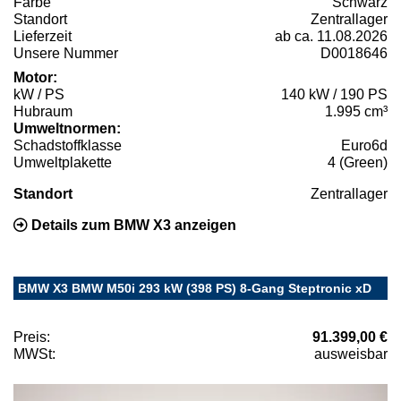
Farbe
Schwarz
Standort
Zentrallager
Lieferzeit
ab ca. 11.08.2026
Unsere Nummer
D0018646
Motor:
kW / PS
140 kW / 190 PS
Hubraum
1.995 cm³
Umweltnormen:
Schadstoffklasse
Euro6d
Umweltplakette
4 (Green)
Standort
Zentrallager
Details zum BMW X3 anzeigen
BMW X3 BMW M50i 293 kW (398 PS) 8-Gang Steptronic xD
Preis:
91.399,00 €
MWSt:
ausweisbar