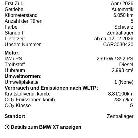
Erst-Zul.
Apr / 2026
Getriebe
Automatik
Kilometerstand
6.050 km
Anzahl der Türen
5
Farbe
Schwarz
Standort
Zentrallager
Lieferzeit
ab ca. 12.12.2026
Unsere Nummer
CAR3030420
Motor:
kW / PS
259 kW / 352 PS
Treibstoff
Diesel
Hubraum
2.993 cm³
Umweltnormen:
Umweltplakette
1 (None)
Verbrauch und Emissionen nach WLTP:
Kraftstoffverbr. komb.
8,8 l/100km
CO
-Emissionen komb.
232 g/km
2
CO
-Klasse
G
2
Standort
Zentrallager
Details zum BMW X7 anzeigen