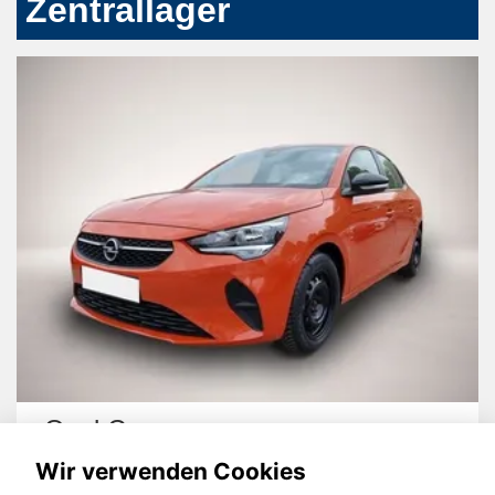
Zentrallager
a
Audi A6
Wir verwenden Cookies