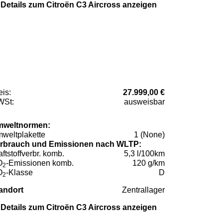
Details zum Citroën C3 Aircross anzeigen
eis:
27.999,00 €
St:
ausweisbar
weltnormen:
weltplakette
1 (None)
rbrauch und Emissionen nach WLTP:
aftstoffverbr. komb.
5,3 l/100km
O
-Emissionen komb.
120 g/km
2
O
-Klasse
D
2
andort
Zentrallager
Details zum Citroën C3 Aircross anzeigen