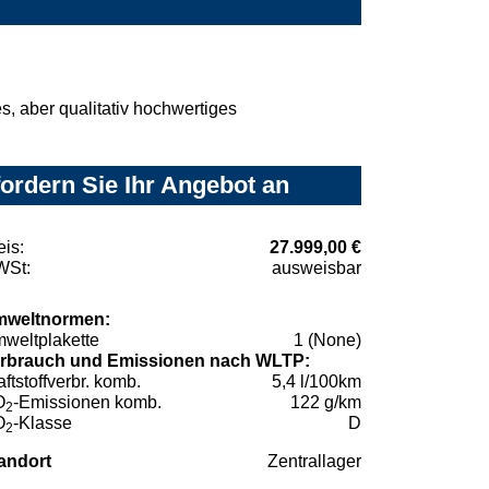
, aber qualitativ hochwertiges
ordern Sie Ihr Angebot an
eis:
27.999,00 €
St:
ausweisbar
weltnormen:
weltplakette
1 (None)
rbrauch und Emissionen nach WLTP:
aftstoffverbr. komb.
5,4 l/100km
O
-Emissionen komb.
122 g/km
2
O
-Klasse
D
2
andort
Zentrallager