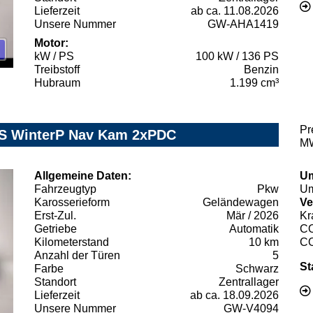
Lieferzeit
ab ca. 11.08.2026
Unsere Nummer
GW-AHA1419
Motor:
kW / PS
100 kW / 136 PS
Treibstoff
Benzin
Hubraum
1.199 cm³
Pr
7S WinterP Nav Kam 2xPDC
MW
Allgemeine Daten:
Um
Fahrzeugtyp
Pkw
Um
Karosserieform
Geländewagen
Ve
Erst-Zul.
Mär / 2026
Kr
Getriebe
Automatik
C
Kilometerstand
10 km
C
Anzahl der Türen
5
St
Farbe
Schwarz
Standort
Zentrallager
Lieferzeit
ab ca. 18.09.2026
Unsere Nummer
GW-V4094