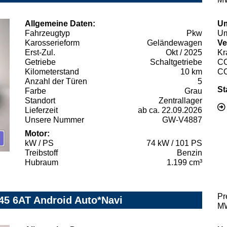
Allgemeine Daten:
Um
Fahrzeugtyp
Pkw
Um
Karosserieform
Geländewagen
Ve
Erst-Zul.
Okt / 2025
Kr
Getriebe
Schaltgetriebe
C
Kilometerstand
10 km
C
Anzahl der Türen
5
St
Farbe
Grau
Standort
Zentrallager
Lieferzeit
ab ca. 22.09.2026
Unsere Nummer
GW-V4887
Motor:
kW / PS
74 kW / 101 PS
Treibstoff
Benzin
Hubraum
1.199 cm³
Pr
45 6AT Android Auto*Navi
MW