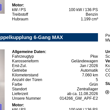
Motor:
kW / PS
100 kW / 136 PS
Treibstoff
Benzin
Hubraum
1.199 cm³
Pr
Doppelkupplung 6-Gang MAX
MW
Allgemeine Daten:
Um
Fahrzeugtyp
Pkw
Sc
Karosserieform
Geländewagen
Ve
Erst-Zul.
Jan / 2026
Kr
Getriebe
Automatik
C
Kilometerstand
7.060 km
C
Anzahl der Türen
5
St
Farbe
Grün
Standort
Zentrallager
Lieferzeit
ab ca. 11.08.2026
Unsere Nummer
014266_GW_APF-E2
Motor:
kW / PS
100 kW / 136 PS