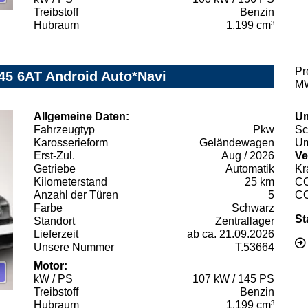
Treibstoff
Benzin
Hubraum
1.199 cm³
Pr
45 6AT Android Auto*Navi
MW
Allgemeine Daten:
Um
Fahrzeugtyp
Pkw
Sc
Karosserieform
Geländewagen
Um
Erst-Zul.
Aug / 2026
Ve
Getriebe
Automatik
Kr
Kilometerstand
25 km
C
Anzahl der Türen
5
C
Farbe
Schwarz
St
Standort
Zentrallager
Lieferzeit
ab ca. 21.09.2026
Unsere Nummer
T.53664
Motor:
kW / PS
107 kW / 145 PS
Treibstoff
Benzin
Hubraum
1.199 cm³