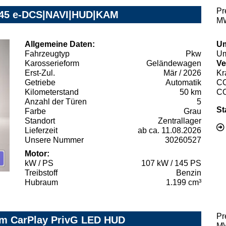
Pr
 145 e-DCS|NAVI|HUD|KAM
MW
Allgemeine Daten:
Um
Fahrzeugtyp
Pkw
Um
Karosserieform
Geländewagen
Ve
Erst-Zul.
Mär / 2026
Kr
Getriebe
Automatik
C
Kilometerstand
50 km
C
Anzahl der Türen
5
St
Farbe
Grau
Standort
Zentrallager
Lieferzeit
ab ca. 11.08.2026
Unsere Nummer
30260527
Motor:
kW / PS
107 kW / 145 PS
Treibstoff
Benzin
Hubraum
1.199 cm³
Pr
am CarPlay PrivG LED HUD
MW