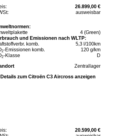
eis:
26.899,00 €
St:
ausweisbar
weltnormen:
weltplakette
4 (Green)
rbrauch und Emissionen nach WLTP:
aftstoffverbr. komb.
5,3 l/100km
O
-Emissionen komb.
120 g/km
2
O
-Klasse
D
2
andort
Zentrallager
Details zum Citroën C3 Aircross anzeigen
eis:
20.599,00 €
St:
ausweisbar