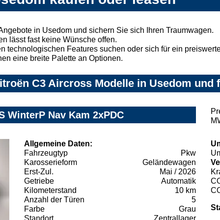
 Angebote in Usedom und sichern Sie sich Ihren Traumwagen.
n lässt fast keine Wünsche offen.
 technologischen Features suchen oder sich für ein preiswertes
nen eine breite Palette an Optionen.
troën C3 Aircross Modelle in Usedom und f
Pr
7S WinterP Nav Kam 2xPDC
MW
Allgemeine Daten:
Um
Fahrzeugtyp
Pkw
Um
Karosserieform
Geländewagen
Ve
Erst-Zul.
Mai / 2026
Kr
Getriebe
Automatik
C
Kilometerstand
10 km
C
Anzahl der Türen
5
St
Farbe
Grau
Standort
Zentrallager