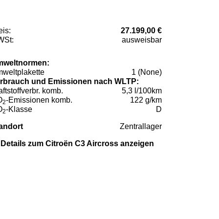
eis:
27.199,00 €
St:
ausweisbar
weltnormen:
weltplakette
1 (None)
rbrauch und Emissionen nach WLTP:
aftstoffverbr. komb.
5,3 l/100km
O
-Emissionen komb.
122 g/km
2
O
-Klasse
D
2
andort
Zentrallager
Details zum Citroën C3 Aircross anzeigen