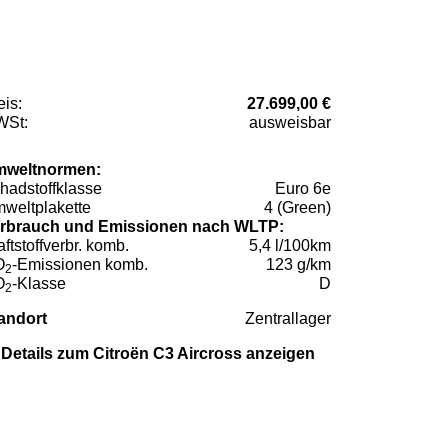
eis:
27.699,00 €
St:
ausweisbar
weltnormen:
hadstoffklasse
Euro 6e
weltplakette
4 (Green)
rbrauch und Emissionen nach WLTP:
aftstoffverbr. komb.
5,4 l/100km
O
-Emissionen komb.
123 g/km
2
O
-Klasse
D
2
andort
Zentrallager
Details zum Citroën C3 Aircross anzeigen