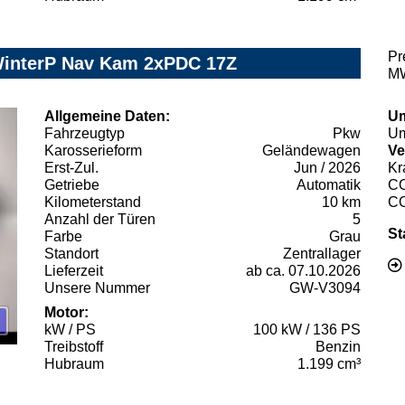
Pr
WinterP Nav Kam 2xPDC 17Z
MW
Allgemeine Daten:
Um
Fahrzeugtyp
Pkw
Um
Karosserieform
Geländewagen
Ve
Erst-Zul.
Jun / 2026
Kr
Getriebe
Automatik
C
Kilometerstand
10 km
C
Anzahl der Türen
5
St
Farbe
Grau
Standort
Zentrallager
Lieferzeit
ab ca. 07.10.2026
Unsere Nummer
GW-V3094
Motor:
kW / PS
100 kW / 136 PS
Treibstoff
Benzin
Hubraum
1.199 cm³