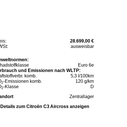
eis:
28.699,00 €
St:
ausweisbar
weltnormen:
hadstoffklasse
Euro 6e
rbrauch und Emissionen nach WLTP:
aftstoffverbr. komb.
5,3 l/100km
O
-Emissionen komb.
120 g/km
2
O
-Klasse
D
2
andort
Zentrallager
Details zum Citroën C3 Aircross anzeigen