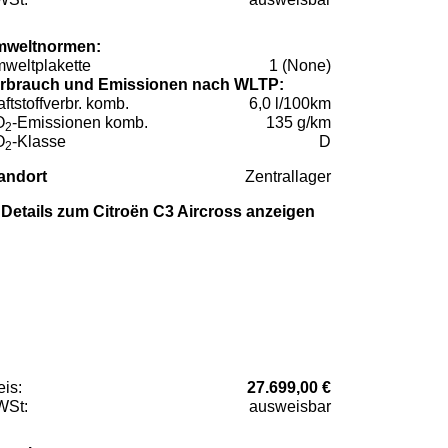
weltnormen:
weltplakette
1 (None)
rbrauch und Emissionen nach WLTP:
aftstoffverbr. komb.
6,0 l/100km
O
-Emissionen komb.
135 g/km
2
O
-Klasse
D
2
andort
Zentrallager
Details zum Citroën C3 Aircross anzeigen
eis:
27.699,00 €
St:
ausweisbar