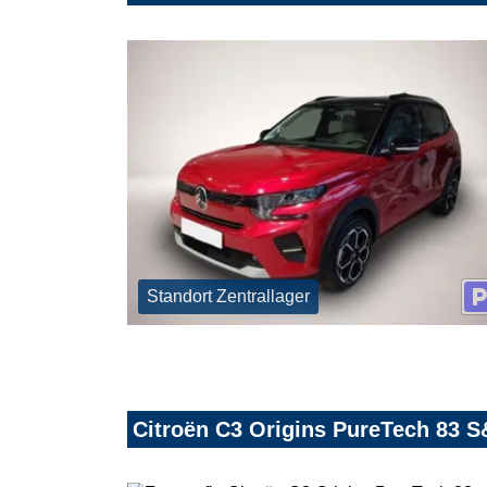
Standort Zentrallager
Citroën C3 Origins PureTech 83 