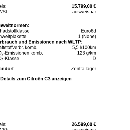
eis:
15.799,00 €
St:
ausweisbar
weltnormen:
hadstoffklasse
Euro6d
weltplakette
1 (None)
rbrauch und Emissionen nach WLTP:
aftstoffverbr. komb.
5,5 l/100km
O
-Emissionen komb.
123 g/km
2
O
-Klasse
D
2
andort
Zentrallager
Details zum Citroën C3 anzeigen
eis:
26.599,00 €
St:
ausweisbar