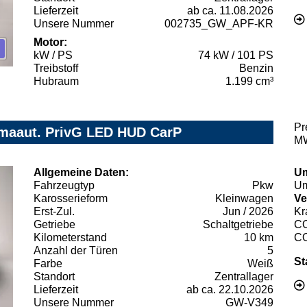
Lieferzeit
ab ca. 11.08.2026
Unsere Nummer
002735_GW_APF-KR
Motor:
kW / PS
74 kW / 101 PS
Treibstoff
Benzin
Hubraum
1.199 cm³
Pr
maaut. PrivG LED HUD CarP
MW
Allgemeine Daten:
Um
Fahrzeugtyp
Pkw
Um
Karosserieform
Kleinwagen
Ve
Erst-Zul.
Jun / 2026
Kr
Getriebe
Schaltgetriebe
C
Kilometerstand
10 km
C
Anzahl der Türen
5
St
Farbe
Weiß
Standort
Zentrallager
Lieferzeit
ab ca. 22.10.2026
Unsere Nummer
GW-V349