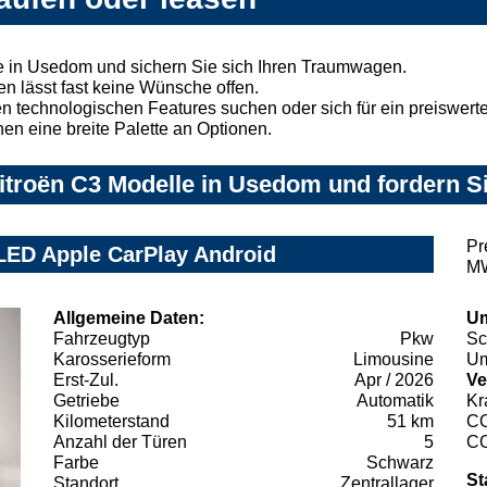
e in Usedom und sichern Sie sich Ihren Traumwagen.
n lässt fast keine Wünsche offen.
 technologischen Features suchen oder sich für ein preiswertes
nen eine breite Palette an Optionen.
troën C3 Modelle in Usedom und fordern Si
Pr
LED Apple CarPlay Android
MW
Allgemeine Daten:
Um
Fahrzeugtyp
Pkw
Sc
Karosserieform
Limousine
Um
Erst-Zul.
Apr / 2026
Ve
Getriebe
Automatik
Kr
Kilometerstand
51 km
C
Anzahl der Türen
5
C
Farbe
Schwarz
St
Standort
Zentrallager