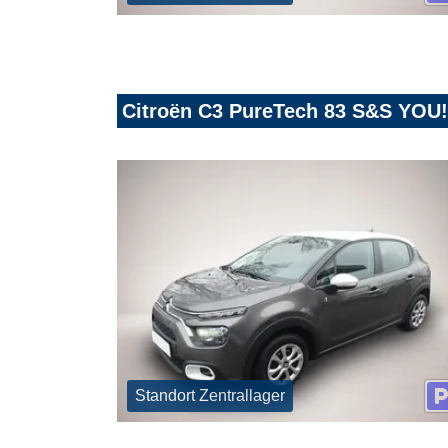
Citroën C3 PureTech 83 S&S YOU!
Standort Zentrallager