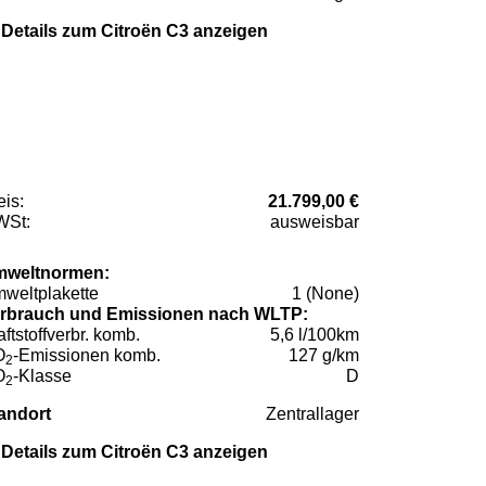
Details zum Citroën C3 anzeigen
eis:
21.799,00 €
St:
ausweisbar
weltnormen:
weltplakette
1 (None)
rbrauch und Emissionen nach WLTP:
aftstoffverbr. komb.
5,6 l/100km
O
-Emissionen komb.
127 g/km
2
O
-Klasse
D
2
andort
Zentrallager
Details zum Citroën C3 anzeigen