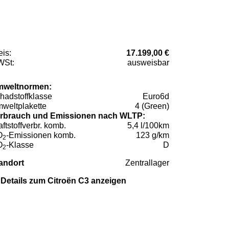
eis:
17.199,00 €
St:
ausweisbar
weltnormen:
hadstoffklasse
Euro6d
weltplakette
4 (Green)
rbrauch und Emissionen nach WLTP:
aftstoffverbr. komb.
5,4 l/100km
O
-Emissionen komb.
123 g/km
2
O
-Klasse
D
2
andort
Zentrallager
Details zum Citroën C3 anzeigen