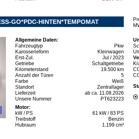
Pr
YLESS-GO*PDC-HINTEN*TEMPOMAT
MW
Allgemeine Daten:
Um
Fahrzeugtyp
Pkw
Sc
Karosserieform
Kleinwagen
Um
Erst-Zul.
Jul / 2023
Ve
Getriebe
Schaltgetriebe
Kr
Kilometerstand
19.500 km
C
Anzahl der Türen
5
C
Farbe
Weiß
St
Standort
Zentrallager
Lieferzeit
ab ca. 11.08.2026
Unsere Nummer
PT623223
Motor:
kW / PS
61 kW / 83 PS
Treibstoff
Benzin
Hubraum
1.199 cm³