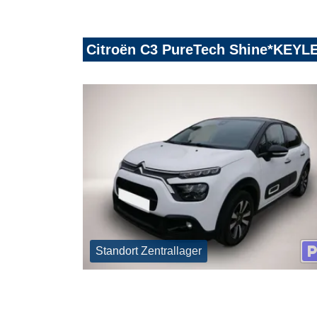
Citroën C3 PureTech Shine*KE
Standort Zentrallager