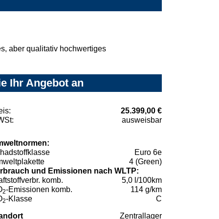
, aber qualitativ hochwertiges
e Ihr Angebot an
eis:
25.399,00 €
St:
ausweisbar
weltnormen:
hadstoffklasse
Euro 6e
weltplakette
4 (Green)
rbrauch und Emissionen nach WLTP:
aftstoffverbr. komb.
5,0 l/100km
O
-Emissionen komb.
114 g/km
2
O
-Klasse
C
2
andort
Zentrallager