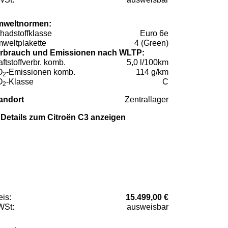
weltnormen:
hadstoffklasse
Euro 6e
weltplakette
4 (Green)
rbrauch und Emissionen nach WLTP:
aftstoffverbr. komb.
5,0 l/100km
O
-Emissionen komb.
114 g/km
2
O
-Klasse
C
2
andort
Zentrallager
Details zum Citroën C3 anzeigen
eis:
15.499,00 €
St:
ausweisbar