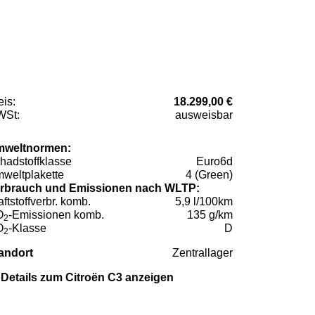
eis:
18.299,00 €
St:
ausweisbar
weltnormen:
hadstoffklasse
Euro6d
weltplakette
4 (Green)
rbrauch und Emissionen nach WLTP:
aftstoffverbr. komb.
5,9 l/100km
O
-Emissionen komb.
135 g/km
2
O
-Klasse
D
2
andort
Zentrallager
Details zum Citroën C3 anzeigen