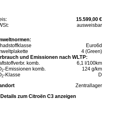
eis:
15.599,00 €
St:
ausweisbar
weltnormen:
hadstoffklasse
Euro6d
weltplakette
4 (Green)
rbrauch und Emissionen nach WLTP:
aftstoffverbr. komb.
6,1 l/100km
O
-Emissionen komb.
124 g/km
2
O
-Klasse
D
2
andort
Zentrallager
Details zum Citroën C3 anzeigen