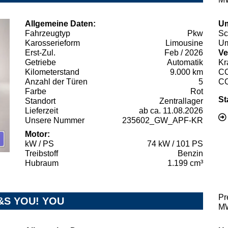
Allgemeine Daten:
Um
Fahrzeugtyp
Pkw
Sc
Karosserieform
Limousine
Um
Erst-Zul.
Feb / 2026
Ve
Getriebe
Automatik
Kr
Kilometerstand
9.000 km
C
Anzahl der Türen
5
C
Farbe
Rot
St
Standort
Zentrallager
Lieferzeit
ab ca. 11.08.2026
Unsere Nummer
235602_GW_APF-KR
Motor:
kW / PS
74 kW / 101 PS
Treibstoff
Benzin
Hubraum
1.199 cm³
Pr
S&S YOU! YOU
MW