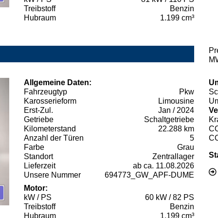
Treibstoff
Benzin
Hubraum
1.199 cm³
Pr
MW
Allgemeine Daten:
Um
Fahrzeugtyp
Pkw
Sc
Karosserieform
Limousine
Um
Erst-Zul.
Jan / 2024
Ve
Getriebe
Schaltgetriebe
Kr
Kilometerstand
22.288 km
C
Anzahl der Türen
5
C
Farbe
Grau
St
Standort
Zentrallager
Lieferzeit
ab ca. 11.08.2026
Unsere Nummer
694773_GW_APF-DUME
Motor:
kW / PS
60 kW / 82 PS
Treibstoff
Benzin
Hubraum
1.199 cm³