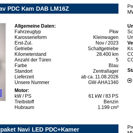
Pr
 Nav PDC Kam DAB LM16Z
MW
Allgemeine Daten:
Um
Fahrzeugtyp
Pkw
Sc
Karosserieform
Kleinwagen
Um
Erst-Zul.
Nov / 2023
Ve
Getriebe
Schaltgetriebe
Kr
Kilometerstand
28.400 km
C
Anzahl der Türen
5
C
Farbe
Blau
St
Standort
Zentrallager
Lieferzeit
ab ca. 11.08.2026
Unsere Nummer
GW-AHA1340
Motor:
kW / PS
61 kW / 83 PS
Treibstoff
Benzin
Hubraum
1.199 cm³
Pr
erpaket Navi LED PDC+Kamer
MW