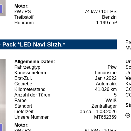
Motor:
kW / PS
74 kW / 101 PS
Treibstoff
Benzin
Hubraum
1.199 cm³
Pr
 Pack *LED Navi Sitzh.*
MW
Allgemeine Daten:
Um
Fahrzeugtyp
Pkw
Sc
Karosserieform
Limousine
Um
Erst-Zul.
Jan / 2022
Ve
Getriebe
Automatik
Kr
Kilometerstand
41.026 km
C
Anzahl der Türen
5
C
Farbe
Weiß
St
Standort
Zentrallager
Lieferzeit
ab ca. 11.08.2026
Unsere Nummer
MT652369
Motor:
kW / PS
81 kW / 110 PS