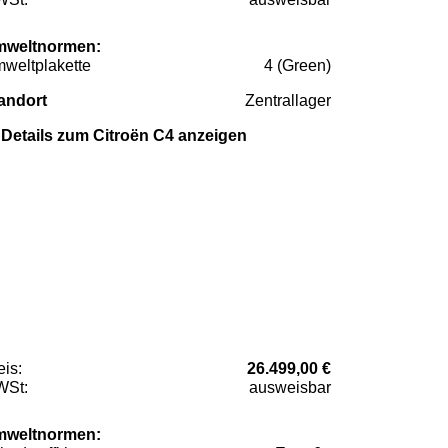
weltnormen:
weltplakette
4 (Green)
andort
Zentrallager
Details zum Citroën C4 anzeigen
eis:
26.499,00 €
St:
ausweisbar
weltnormen: