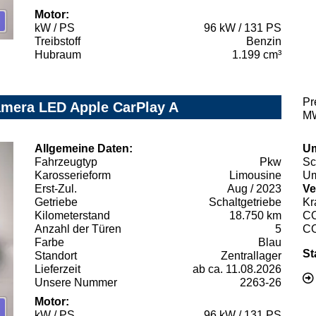
Motor:
kW / PS
96 kW / 131 PS
Treibstoff
Benzin
Hubraum
1.199 cm³
Pr
amera LED Apple CarPlay A
MW
Allgemeine Daten:
Um
Fahrzeugtyp
Pkw
Sc
Karosserieform
Limousine
Um
Erst-Zul.
Aug / 2023
Ve
Getriebe
Schaltgetriebe
Kr
Kilometerstand
18.750 km
C
Anzahl der Türen
5
C
Farbe
Blau
St
Standort
Zentrallager
Lieferzeit
ab ca. 11.08.2026
Unsere Nummer
2263-26
Motor:
kW / PS
96 kW / 131 PS