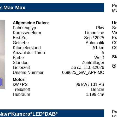
Pr
ik Max Max
MW
Allgemeine Daten:
Um
Fahrzeugtyp
Pkw
Sc
Karosserieform
Limousine
Ve
Erst-Zul.
Sep / 2025
Kr
Getriebe
Automatik
C
Kilometerstand
51 km
C
Anzahl der Türen
5
St
Farbe
Weiß
Standort
Zentrallager
Lieferzeit
ab ca. 11.08.2026
Unsere Nummer
068625_GW_APF-MO
Motor:
kW / PS
96 kW / 131 PS
Treibstoff
Benzin
Hubraum
1.199 cm³
Pr
l*Navi*Kamera*LED*DAB*
MW