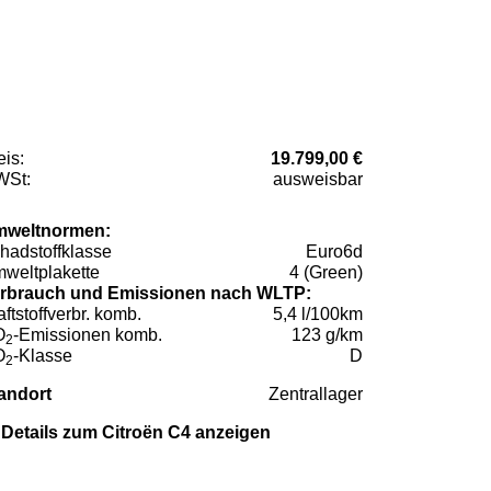
eis:
19.799,00 €
St:
ausweisbar
weltnormen:
hadstoffklasse
Euro6d
weltplakette
4 (Green)
rbrauch und Emissionen nach WLTP:
aftstoffverbr. komb.
5,4 l/100km
O
-Emissionen komb.
123 g/km
2
O
-Klasse
D
2
andort
Zentrallager
Details zum Citroën C4 anzeigen