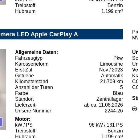
Treibstoff
Benzin
Hubraum
1.199 cm³
Pr
amera LED Apple CarPlay A
MW
Allgemeine Daten:
Um
Fahrzeugtyp
Pkw
Sc
Karosserieform
Limousine
Um
Erst-Zul.
Nov / 2023
Ve
Getriebe
Automatik
Kr
Kilometerstand
21.709 km
C
Anzahl der Türen
5
C
Farbe
Blau
St
Standort
Zentrallager
Lieferzeit
ab ca. 11.08.2026
Unsere Nummer
2244-26
Motor:
kW / PS
96 kW / 131 PS
Treibstoff
Benzin
Hubraum
1.199 cm³