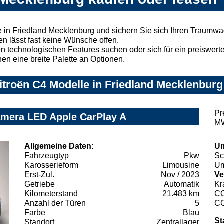
 in Friedland Mecklenburg und sichern Sie sich Ihren Traumw
n lässt fast keine Wünsche offen.
 technologischen Features suchen oder sich für ein preiswertes
nen eine breite Palette an Optionen.
troën C4 Modelle in Friedland Mecklenburg 
Pr
amera LED Apple CarPlay A
MW
Allgemeine Daten:
Um
Fahrzeugtyp
Pkw
Sc
Karosserieform
Limousine
Um
Erst-Zul.
Nov / 2023
Ve
Getriebe
Automatik
Kr
Kilometerstand
21.483 km
C
Anzahl der Türen
5
C
Farbe
Blau
St
Standort
Zentrallager