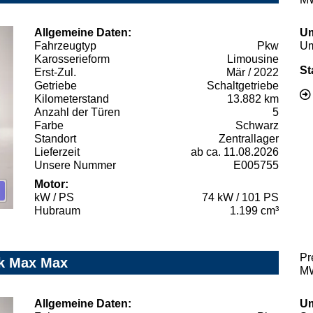
Allgemeine Daten:
Um
Fahrzeugtyp
Pkw
Um
Karosserieform
Limousine
St
Erst-Zul.
Mär / 2022
Getriebe
Schaltgetriebe
Kilometerstand
13.882 km
Anzahl der Türen
5
Farbe
Schwarz
Standort
Zentrallager
Lieferzeit
ab ca. 11.08.2026
Unsere Nummer
E005755
Motor:
kW / PS
74 kW / 101 PS
Hubraum
1.199 cm³
Pr
ik Max Max
MW
Allgemeine Daten:
Um