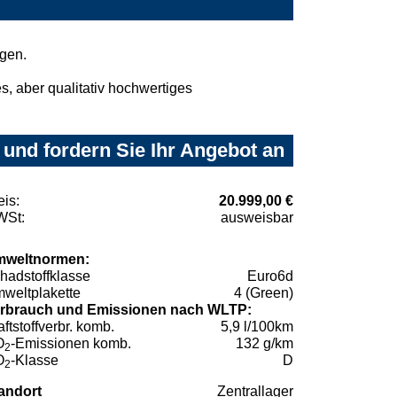
agen.
, aber qualitativ hochwertiges
und fordern Sie Ihr Angebot an
eis:
20.999,00 €
St:
ausweisbar
weltnormen:
hadstoffklasse
Euro6d
weltplakette
4 (Green)
rbrauch und Emissionen nach WLTP:
aftstoffverbr. komb.
5,9 l/100km
O
-Emissionen komb.
132 g/km
2
O
-Klasse
D
2
andort
Zentrallager