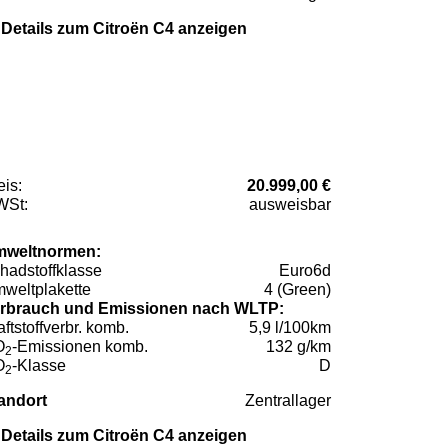
Details zum Citroën C4 anzeigen
eis:
20.999,00 €
St:
ausweisbar
weltnormen:
hadstoffklasse
Euro6d
weltplakette
4 (Green)
rbrauch und Emissionen nach WLTP:
aftstoffverbr. komb.
5,9 l/100km
O
-Emissionen komb.
132 g/km
2
O
-Klasse
D
2
andort
Zentrallager
Details zum Citroën C4 anzeigen