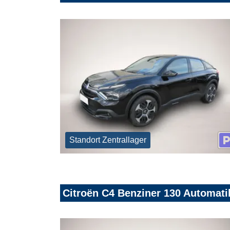
Standort Zentrallager
Citroën C4 Benziner 130 Automat