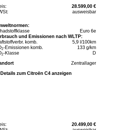
eis:
28.599,00 €
St:
ausweisbar
weltnormen:
hadstoffklasse
Euro 6e
rbrauch und Emissionen nach WLTP:
aftstoffverbr. komb.
5,9 l/100km
O
-Emissionen komb.
133 g/km
2
O
-Klasse
D
2
andort
Zentrallager
Details zum Citroën C4 anzeigen
eis:
20.499,00 €
St:
ausweisbar