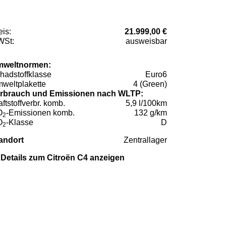
eis:
21.999,00 €
St:
ausweisbar
weltnormen:
hadstoffklasse
Euro6
weltplakette
4 (Green)
rbrauch und Emissionen nach WLTP:
aftstoffverbr. komb.
5,9 l/100km
O
-Emissionen komb.
132 g/km
2
O
-Klasse
D
2
andort
Zentrallager
Details zum Citroën C4 anzeigen