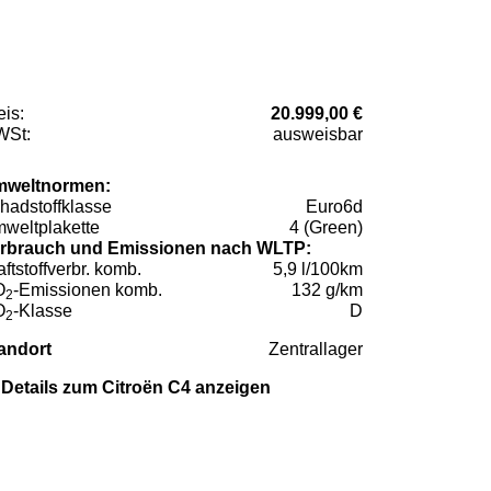
eis:
20.999,00 €
St:
ausweisbar
weltnormen:
hadstoffklasse
Euro6d
weltplakette
4 (Green)
rbrauch und Emissionen nach WLTP:
aftstoffverbr. komb.
5,9 l/100km
O
-Emissionen komb.
132 g/km
2
O
-Klasse
D
2
andort
Zentrallager
Details zum Citroën C4 anzeigen