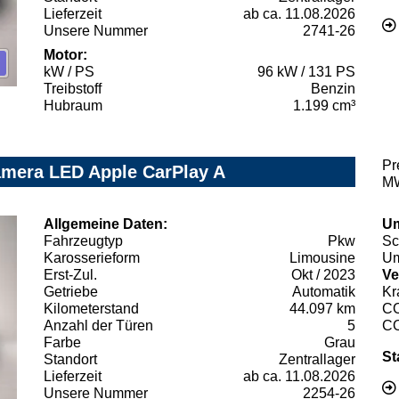
Lieferzeit
ab ca. 11.08.2026
Unsere Nummer
2741-26
Motor:
kW / PS
96 kW / 131 PS
Treibstoff
Benzin
Hubraum
1.199 cm³
Pr
amera LED Apple CarPlay A
MW
Allgemeine Daten:
Um
Fahrzeugtyp
Pkw
Sc
Karosserieform
Limousine
Um
Erst-Zul.
Okt / 2023
Ve
Getriebe
Automatik
Kr
Kilometerstand
44.097 km
C
Anzahl der Türen
5
C
Farbe
Grau
St
Standort
Zentrallager
Lieferzeit
ab ca. 11.08.2026
Unsere Nummer
2254-26