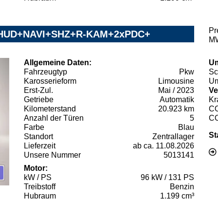
Pr
E+HUD+NAVI+SHZ+R-KAM+2xPDC+
MW
Allgemeine Daten:
Um
Fahrzeugtyp
Pkw
Sc
Karosserieform
Limousine
Um
Erst-Zul.
Mai / 2023
Ve
Getriebe
Automatik
Kr
Kilometerstand
20.923 km
C
Anzahl der Türen
5
C
Farbe
Blau
St
Standort
Zentrallager
Lieferzeit
ab ca. 11.08.2026
Unsere Nummer
5013141
Motor:
kW / PS
96 kW / 131 PS
Treibstoff
Benzin
Hubraum
1.199 cm³