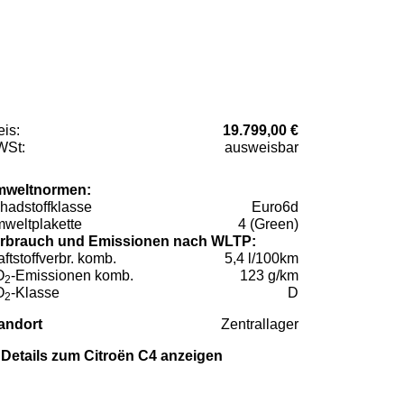
eis:
19.799,00 €
St:
ausweisbar
weltnormen:
hadstoffklasse
Euro6d
weltplakette
4 (Green)
rbrauch und Emissionen nach WLTP:
aftstoffverbr. komb.
5,4 l/100km
O
-Emissionen komb.
123 g/km
2
O
-Klasse
D
2
andort
Zentrallager
Details zum Citroën C4 anzeigen