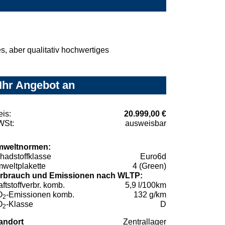
, aber qualitativ hochwertiges
 Ihr Angebot an
eis:
20.999,00 €
St:
ausweisbar
weltnormen:
hadstoffklasse
Euro6d
weltplakette
4 (Green)
rbrauch und Emissionen nach WLTP:
aftstoffverbr. komb.
5,9 l/100km
O
-Emissionen komb.
132 g/km
2
O
-Klasse
D
2
andort
Zentrallager