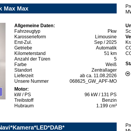
Pr
ik Max Max
MW
Allgemeine Daten:
Um
Fahrzeugtyp
Pkw
Sc
Karosserieform
Limousine
Ve
Erst-Zul.
Sep / 2025
Kr
Getriebe
Automatik
C
Kilometerstand
51 km
C
Anzahl der Türen
5
St
Farbe
Weiß
Standort
Zentrallager
Lieferzeit
ab ca. 11.08.2026
Unsere Nummer
068625_GW_APF-MO
Motor:
kW / PS
96 kW / 131 PS
Treibstoff
Benzin
Hubraum
1.199 cm³
Pr
l*Navi*Kamera*LED*DAB*
MW