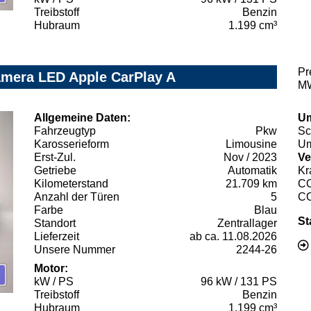
Treibstoff
Benzin
Hubraum
1.199 cm³
Pr
amera LED Apple CarPlay A
MW
Allgemeine Daten:
Um
Fahrzeugtyp
Pkw
Sc
Karosserieform
Limousine
Um
Erst-Zul.
Nov / 2023
Ve
Getriebe
Automatik
Kr
Kilometerstand
21.709 km
C
Anzahl der Türen
5
C
Farbe
Blau
St
Standort
Zentrallager
Lieferzeit
ab ca. 11.08.2026
Unsere Nummer
2244-26
Motor:
kW / PS
96 kW / 131 PS
Treibstoff
Benzin
Hubraum
1.199 cm³