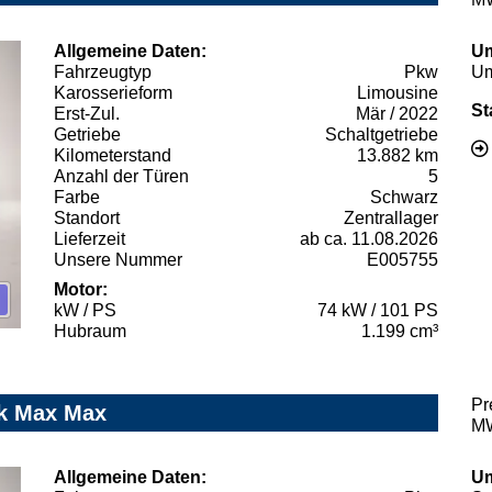
Allgemeine Daten:
Um
Fahrzeugtyp
Pkw
Um
Karosserieform
Limousine
St
Erst-Zul.
Mär / 2022
Getriebe
Schaltgetriebe
Kilometerstand
13.882 km
Anzahl der Türen
5
Farbe
Schwarz
Standort
Zentrallager
Lieferzeit
ab ca. 11.08.2026
Unsere Nummer
E005755
Motor:
kW / PS
74 kW / 101 PS
Hubraum
1.199 cm³
Pr
ik Max Max
MW
Allgemeine Daten:
Um