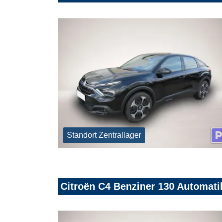
Standort Zentrallager
Citroën C4 Benziner 130 Automat