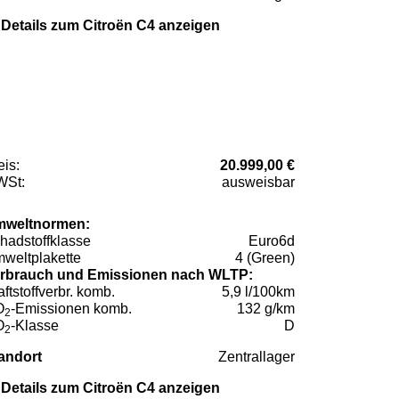
Details zum Citroën C4 anzeigen
eis:
20.999,00 €
St:
ausweisbar
weltnormen:
hadstoffklasse
Euro6d
weltplakette
4 (Green)
rbrauch und Emissionen nach WLTP:
aftstoffverbr. komb.
5,9 l/100km
O
-Emissionen komb.
132 g/km
2
O
-Klasse
D
2
andort
Zentrallager
Details zum Citroën C4 anzeigen