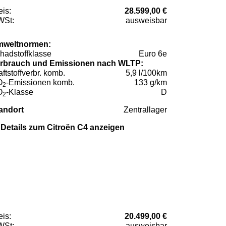
eis:
28.599,00 €
St:
ausweisbar
weltnormen:
hadstoffklasse
Euro 6e
rbrauch und Emissionen nach WLTP:
aftstoffverbr. komb.
5,9 l/100km
O
-Emissionen komb.
133 g/km
2
O
-Klasse
D
2
andort
Zentrallager
Details zum Citroën C4 anzeigen
eis:
20.499,00 €
St:
ausweisbar