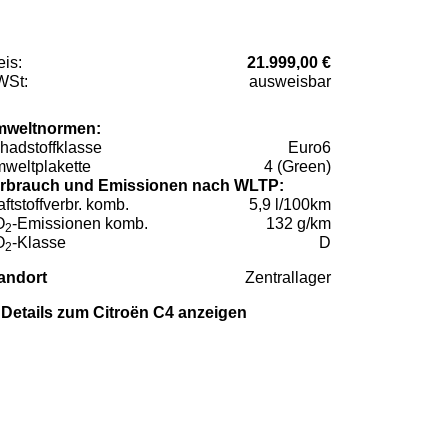
eis:
21.999,00 €
St:
ausweisbar
weltnormen:
hadstoffklasse
Euro6
weltplakette
4 (Green)
rbrauch und Emissionen nach WLTP:
aftstoffverbr. komb.
5,9 l/100km
O
-Emissionen komb.
132 g/km
2
O
-Klasse
D
2
andort
Zentrallager
Details zum Citroën C4 anzeigen