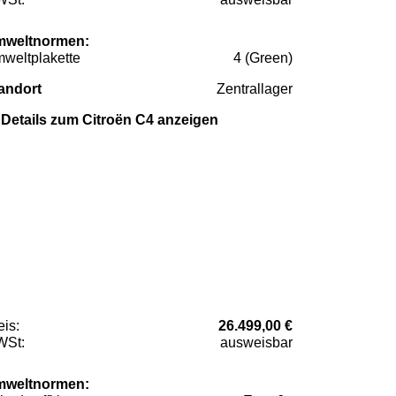
weltnormen:
weltplakette
4 (Green)
andort
Zentrallager
Details zum Citroën C4 anzeigen
eis:
26.499,00 €
St:
ausweisbar
weltnormen: