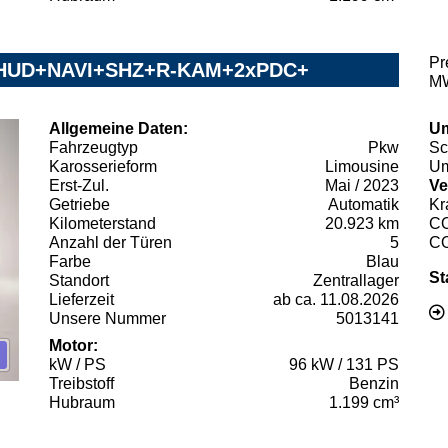
Pr
E+HUD+NAVI+SHZ+R-KAM+2xPDC+
MW
Allgemeine Daten:
Um
Fahrzeugtyp
Pkw
Sc
Karosserieform
Limousine
Um
Erst-Zul.
Mai / 2023
Ve
Getriebe
Automatik
Kr
Kilometerstand
20.923 km
C
Anzahl der Türen
5
C
Farbe
Blau
St
Standort
Zentrallager
Lieferzeit
ab ca. 11.08.2026
Unsere Nummer
5013141
Motor:
kW / PS
96 kW / 131 PS
Treibstoff
Benzin
Hubraum
1.199 cm³