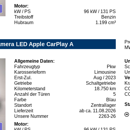
Motor:
kW / PS
96 kW / 131 PS
Treibstoff
Benzin
Hubraum
1.199 cm³
Pr
amera LED Apple CarPlay A
MW
Allgemeine Daten:
Um
Fahrzeugtyp
Pkw
Sc
Karosserieform
Limousine
Um
Erst-Zul.
Aug / 2023
Ve
Getriebe
Schaltgetriebe
Kr
Kilometerstand
18.750 km
C
Anzahl der Türen
5
C
Farbe
Blau
St
Standort
Zentrallager
Lieferzeit
ab ca. 11.08.2026
Unsere Nummer
2263-26
Motor:
kW / PS
96 kW / 131 PS