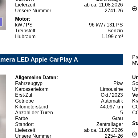
Lieferzeit
ab ca. 11.08.2026
Unsere Nummer
2741-26
Motor:
kW / PS
96 kW / 131 PS
Treibstoff
Benzin
Hubraum
1.199 cm³
Pr
amera LED Apple CarPlay A
MW
Allgemeine Daten:
Um
Fahrzeugtyp
Pkw
Sc
Karosserieform
Limousine
Um
Erst-Zul.
Okt / 2023
Ve
Getriebe
Automatik
Kr
Kilometerstand
44.097 km
C
Anzahl der Türen
5
C
Farbe
Grau
St
Standort
Zentrallager
Lieferzeit
ab ca. 11.08.2026
Unsere Nummer
2254-26