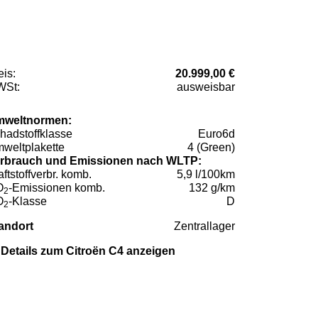
eis:
20.999,00 €
St:
ausweisbar
weltnormen:
hadstoffklasse
Euro6d
weltplakette
4 (Green)
rbrauch und Emissionen nach WLTP:
aftstoffverbr. komb.
5,9 l/100km
O
-Emissionen komb.
132 g/km
2
O
-Klasse
D
2
andort
Zentrallager
Details zum Citroën C4 anzeigen