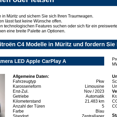
 in Müritz und sichern Sie sich Ihren Traumwagen.
n lässt fast keine Wünsche offen.
 technologischen Features suchen oder sich für ein preiswertes
nen eine breite Palette an Optionen.
troën C4 Modelle in Müritz und fordern Sie
Pr
amera LED Apple CarPlay A
MW
Allgemeine Daten:
Um
Fahrzeugtyp
Pkw
Sc
Karosserieform
Limousine
Um
Erst-Zul.
Nov / 2023
Ve
Getriebe
Automatik
Kr
Kilometerstand
21.483 km
C
Anzahl der Türen
5
C
Farbe
Blau
St
Standort
Zentrallager