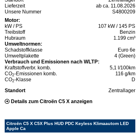
Lieferzeit
ab ca. 11.08.2026
Unsere Nummer
S4800209
Motor:
kW / PS
107 kW / 145 PS
Treibstoff
Benzin
Hubraum
1.199 cm³
Umweltnormen:
Schadstoffklasse
Euro 6e
Umweltplakette
4 (Green)
Verbrauch und Emissionen nach WLTP:
Kraftstoffverbr. komb.
5,1 l/100km
CO
-Emissionen komb.
116 g/km
2
CO
-Klasse
D
2
Standort
Zentrallager
Details zum Citroën C5 X anzeigen
Citroën C5 X C5X Plus HUD PDC Keyless Klimaautom LED
Apple Ca