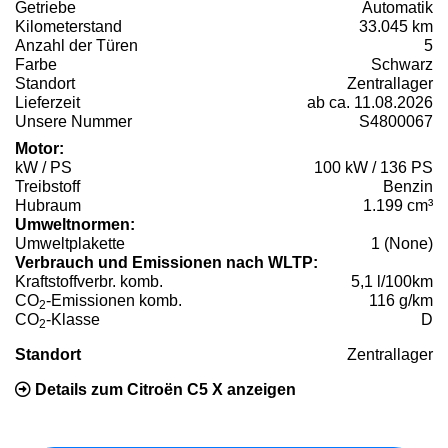
Getriebe
Automatik
Kilometerstand
33.045 km
Anzahl der Türen
5
Farbe
Schwarz
Standort
Zentrallager
Lieferzeit
ab ca. 11.08.2026
Unsere Nummer
S4800067
Motor:
kW / PS
100 kW / 136 PS
Treibstoff
Benzin
Hubraum
1.199 cm³
Umweltnormen:
Umweltplakette
1 (None)
Verbrauch und Emissionen nach WLTP:
Kraftstoffverbr. komb.
5,1 l/100km
CO
-Emissionen komb.
116 g/km
2
CO
-Klasse
D
2
Standort
Zentrallager
Details zum Citroën C5 X anzeigen