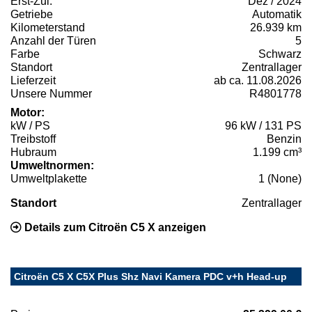
Erst-Zul.
Dez / 2024
Getriebe
Automatik
Kilometerstand
26.939 km
Anzahl der Türen
5
Farbe
Schwarz
Standort
Zentrallager
Lieferzeit
ab ca. 11.08.2026
Unsere Nummer
R4801778
Motor:
kW / PS
96 kW / 131 PS
Treibstoff
Benzin
Hubraum
1.199 cm³
Umweltnormen:
Umweltplakette
1 (None)
Standort
Zentrallager
Details zum Citroën C5 X anzeigen
Citroën C5 X C5X Plus Shz Navi Kamera PDC v+h Head-up