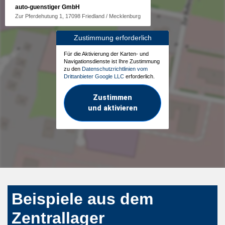
auto-guenstiger GmbH
Zur Pferdehutung 1, 17098 Friedland / Mecklenburg
Zustimmung erforderlich
Für die Aktivierung der Karten- und
Navigationsdienste ist Ihre Zustimmung
zu den
Datenschutzrichtlinien vom
Drittanbieter Google LLC
erforderlich.
Zustimmen
und aktivieren
Beispiele aus dem
Zentrallager