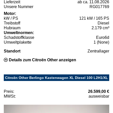
Lieferzeit
ab ca. 11.08.2026
Unsere Nummer
RG017769
Motor:
kW / PS
121 kW / 165 PS
Treibstoff
Diesel
Hubraum
2.179 cm³
Umweltnormen:
Schadstoffklasse
Euro6d
Umweltplakette
1 (None)
Standort
Zentrallager
Details zum Citroën Other anzeigen
Citroën Other Berlingo Kastenwagen XL Diesel 100 L2H1/XL
Preis:
26.599,00 €
MWSt:
ausweisbar