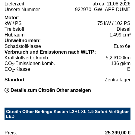
Lieferzeit
ab ca. 11.08.2026
Unsere Nummer
922970_GW_APF-DUME
Motor:
kW / PS
75 kW / 102 PS
Treibstoff
Diesel
Hubraum
1.499 cm³
Umweltnormen:
Schadstoffklasse
Euro 6e
Verbrauch und Emissionen nach WLTP:
Kraftstoffverbr. komb.
5,2 l/100km
CO
-Emissionen komb.
136 g/km
2
CO
-Klasse
E
2
Standort
Zentrallager
Details zum Citroën Other anzeigen
Citroën Other Berlingo Kasten L2H1 XL 1.5 Sofort Verfügbar
LED
Preis:
25.399,00 €