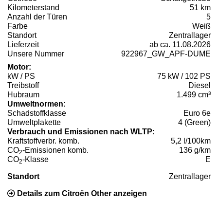
Kilometerstand
51 km
Anzahl der Türen
5
Farbe
Weiß
Standort
Zentrallager
Lieferzeit
ab ca. 11.08.2026
Unsere Nummer
922967_GW_APF-DUME
Motor:
kW / PS
75 kW / 102 PS
Treibstoff
Diesel
Hubraum
1.499 cm³
Umweltnormen:
Schadstoffklasse
Euro 6e
Umweltplakette
4 (Green)
Verbrauch und Emissionen nach WLTP:
Kraftstoffverbr. komb.
5,2 l/100km
CO
-Emissionen komb.
136 g/km
2
CO
-Klasse
E
2
Standort
Zentrallager
Details zum Citroën Other anzeigen