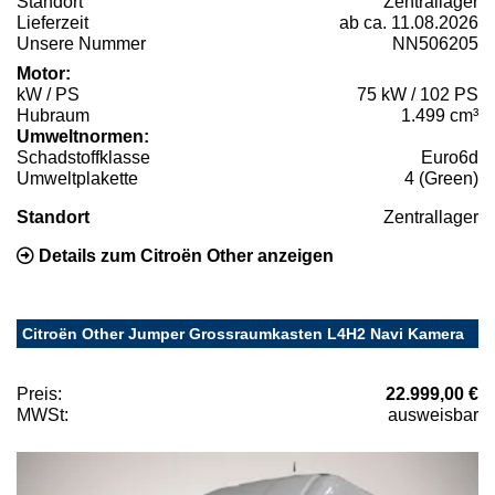
Standort
Zentrallager
Lieferzeit
ab ca. 11.08.2026
Unsere Nummer
NN506205
Motor:
kW / PS
75 kW / 102 PS
Hubraum
1.499 cm³
Umweltnormen:
Schadstoffklasse
Euro6d
Umweltplakette
4 (Green)
Standort
Zentrallager
Details zum Citroën Other anzeigen
Citroën Other Jumper Grossraumkasten L4H2 Navi Kamera
Preis:
22.999,00 €
MWSt:
ausweisbar