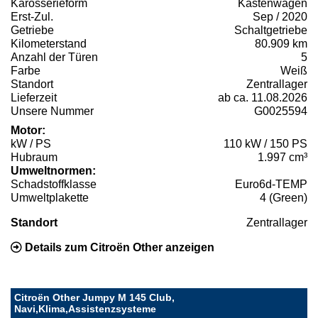
Karosserieform
Kastenwagen
Erst-Zul.
Sep / 2020
Getriebe
Schaltgetriebe
Kilometerstand
80.909 km
Anzahl der Türen
5
Farbe
Weiß
Standort
Zentrallager
Lieferzeit
ab ca. 11.08.2026
Unsere Nummer
G0025594
Motor:
kW / PS
110 kW / 150 PS
Hubraum
1.997 cm³
Umweltnormen:
Schadstoffklasse
Euro6d-TEMP
Umweltplakette
4 (Green)
Standort
Zentrallager
Details zum Citroën Other anzeigen
Citroën Other Jumpy M 145 Club,
Navi,Klima,Assistenzsysteme