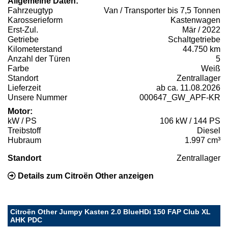
Allgemeine Daten:
Fahrzeugtyp
Van / Transporter bis 7,5 Tonnen
Karosserieform
Kastenwagen
Erst-Zul.
Mär / 2022
Getriebe
Schaltgetriebe
Kilometerstand
44.750 km
Anzahl der Türen
5
Farbe
Weiß
Standort
Zentrallager
Lieferzeit
ab ca. 11.08.2026
Unsere Nummer
000647_GW_APF-KR
Motor:
kW / PS
106 kW / 144 PS
Treibstoff
Diesel
Hubraum
1.997 cm³
Standort
Zentrallager
Details zum Citroën Other anzeigen
Citroën Other Jumpy Kasten 2.0 BlueHDi 150 FAP Club XL
AHK PDC