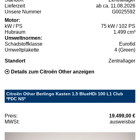
Lieferzeit
ab ca. 11.08.2026
Unsere Nummer
G0025592
Motor:
kW / PS
75 kW / 102 PS
Hubraum
1.499 cm³
Umweltnormen:
Schadstoffklasse
Euro6d
Umweltplakette
4 (Green)
Standort
Zentrallager
Details zum Citroën Other anzeigen
Citroën Other Berlingo Kasten 1.5 BlueHDi 100 L1 Club
*PDC NS*
Preis:
19.499,00 €
MWSt:
ausweisbar