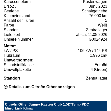
Karosserieform
Kastenwagen
Erst-Zul.
Jun / 2023
Getriebe
Schaltgetriebe
Kilometerstand
76.000 km
Anzahl der Türen
5
Farbe
Weiß
Standort
Zentrallager
Lieferzeit
ab ca. 11.08.2026
Unsere Nummer
G0024924
Motor:
kW / PS
106 kW / 144 PS
Hubraum
1.996 cm³
Umweltnormen:
Schadstoffklasse
Euro6d
Umweltplakette
4 (Green)
Standort
Zentrallager
Details zum Citroën Other anzeigen
Citroën Other Jumpy Kasten Club 1.5D*Temp PDC
MirrorLink Klima