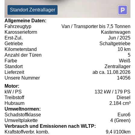
Standort Zentrallager
Allgemeine Daten:
Fahrzeugtyp
Van / Transporter bis 7,5 Tonnen
Karosserieform
Kastenwagen
Erst-Zul.
Jun / 2025
Getriebe
Schaltgetriebe
Kilometerstand
10 km
Anzahl der Türen
5
Farbe
Weiß
Standort
Zentrallager
Lieferzeit
ab ca. 11.08.2026
Unsere Nummer
14056
Motor:
kW / PS
132 kW / 179 PS
Treibstoff
Diesel
Hubraum
2.184 cm³
Umweltnormen:
Schadstoffklasse
Euro6
Umweltplakette
4 (Green)
Verbrauch und Emissionen nach WLTP:
Kraftstoffverbr. komb.
9,4 l/100km