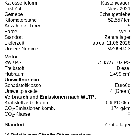
Karosserieform
Kastenwagen
Erst-Zul.
Nov / 2021
Getriebe
Schaltgetriebe
Kilometerstand
52.557 km
Anzahl der Türen
5
Farbe
Weiß
Standort
Zentrallager
Lieferzeit
ab ca. 11.08.2026
Unsere Nummer
MZ094423
Motor:
kW / PS
75 kW / 102 PS
Treibstoff
Diesel
Hubraum
1.499 cm³
Umweltnormen:
Schadstoffklasse
Euro6d
Umweltplakette
4 (Green)
Verbrauch und Emissionen nach WLTP:
Kraftstoffverbr. komb.
6,6 l/100km
CO
-Emissionen komb.
174 g/km
2
CO
-Klasse
F
2
Standort
Zentrallager