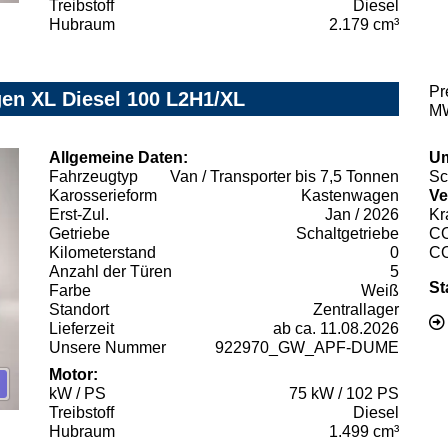
Treibstoff
Diesel
Hubraum
2.179 cm³
Pr
gen XL Diesel 100 L2H1/XL
MW
Allgemeine Daten:
Um
Fahrzeugtyp
Van / Transporter bis 7,5 Tonnen
Sc
Karosserieform
Kastenwagen
Ve
Erst-Zul.
Jan / 2026
Kr
Getriebe
Schaltgetriebe
C
Kilometerstand
0
C
Anzahl der Türen
5
St
Farbe
Weiß
Standort
Zentrallager
Lieferzeit
ab ca. 11.08.2026
Unsere Nummer
922970_GW_APF-DUME
Motor:
kW / PS
75 kW / 102 PS
Treibstoff
Diesel
Hubraum
1.499 cm³