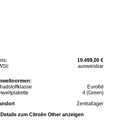
eis:
19.499,00 €
St:
ausweisbar
weltnormen:
hadstoffklasse
Euro6d
weltplakette
4 (Green)
andort
Zentrallager
Details zum Citroën Other anzeigen