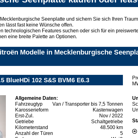
 Mecklenburgische Seenplatte und sichern Sie sich Ihren Trau
n lässt fast keine Wünsche offen.
 technologischen Features suchen oder sich für ein preiswertes
nen eine breite Palette an Optionen.
troën Modelle in Mecklenburgische Seenpla
Pr
1.5 BlueHDi 102 S&S BVM6 E6.3
MW
Allgemeine Daten:
Um
Fahrzeugtyp
Van / Transporter bis 7,5 Tonnen
Sc
Karosserieform
Kastenwagen
Um
Erst-Zul.
Nov / 2022
St
Getriebe
Schaltgetriebe
Kilometerstand
48.500 km
Anzahl der Türen
5