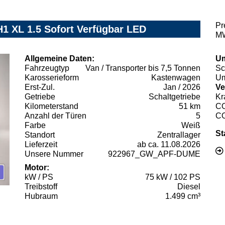
Pr
H1 XL 1.5 Sofort Verfügbar LED
MW
Allgemeine Daten:
Um
Fahrzeugtyp
Van / Transporter bis 7,5 Tonnen
Sc
Karosserieform
Kastenwagen
Um
Erst-Zul.
Jan / 2026
Ve
Getriebe
Schaltgetriebe
Kr
Kilometerstand
51 km
C
Anzahl der Türen
5
C
Farbe
Weiß
St
Standort
Zentrallager
Lieferzeit
ab ca. 11.08.2026
Unsere Nummer
922967_GW_APF-DUME
Motor:
kW / PS
75 kW / 102 PS
Treibstoff
Diesel
Hubraum
1.499 cm³