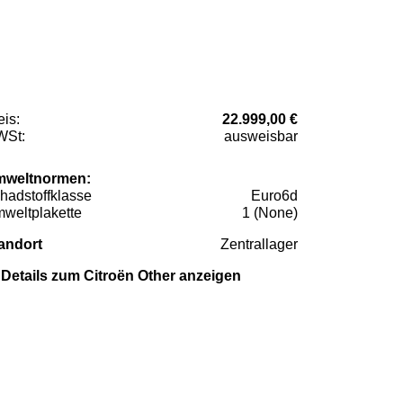
eis:
22.999,00 €
St:
ausweisbar
weltnormen:
hadstoffklasse
Euro6d
weltplakette
1 (None)
andort
Zentrallager
Details zum Citroën Other anzeigen