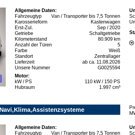
Allgemeine Daten:
Um
Fahrzeugtyp
Van / Transporter bis 7,5 Tonnen
Sc
Karosserieform
Kastenwagen
Um
Erst-Zul.
Sep / 2020
St
Getriebe
Schaltgetriebe
Kilometerstand
80.909 km
Anzahl der Türen
5
Farbe
Weiß
Standort
Zentrallager
Lieferzeit
ab ca. 11.08.2026
Unsere Nummer
G0025594
Motor:
kW / PS
110 kW / 150 PS
Hubraum
1.997 cm³
Pr
 Navi,Klima,Assistenzsysteme
MW
Allgemeine Daten:
Um
Fahrzeugtyp
Van / Transporter bis 7,5 Tonnen
Sc