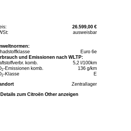
eis:
26.599,00 €
St:
ausweisbar
weltnormen:
hadstoffklasse
Euro 6e
rbrauch und Emissionen nach WLTP:
aftstoffverbr. komb.
5,2 l/100km
O
-Emissionen komb.
136 g/km
2
O
-Klasse
E
2
andort
Zentrallager
Details zum Citroën Other anzeigen