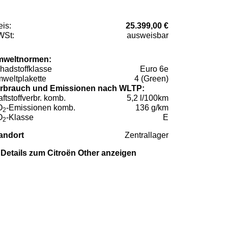
eis:
25.399,00 €
St:
ausweisbar
weltnormen:
hadstoffklasse
Euro 6e
weltplakette
4 (Green)
rbrauch und Emissionen nach WLTP:
aftstoffverbr. komb.
5,2 l/100km
O
-Emissionen komb.
136 g/km
2
O
-Klasse
E
2
andort
Zentrallager
Details zum Citroën Other anzeigen