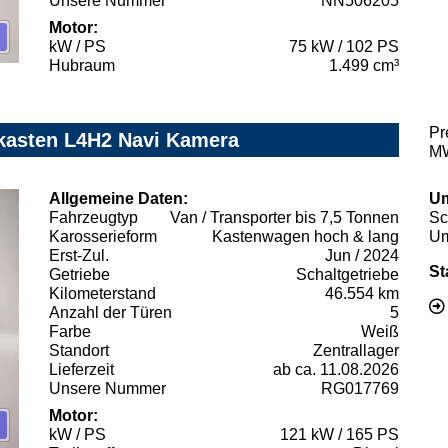
Unsere Nummer
NN506205
Motor:
kW / PS
75 kW / 102 PS
Hubraum
1.499 cm³
Pr
kasten L4H2 Navi Kamera
MW
Allgemeine Daten:
Um
Fahrzeugtyp
Van / Transporter bis 7,5 Tonnen
Sc
Karosserieform
Kastenwagen hoch & lang
Um
Erst-Zul.
Jun / 2024
St
Getriebe
Schaltgetriebe
Kilometerstand
46.554 km
Anzahl der Türen
5
Farbe
Weiß
Standort
Zentrallager
Lieferzeit
ab ca. 11.08.2026
Unsere Nummer
RG017769
Motor:
kW / PS
121 kW / 165 PS