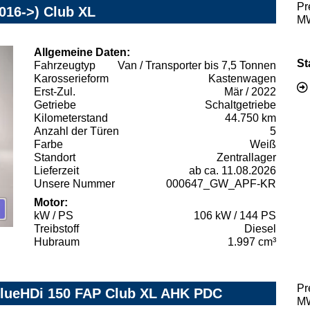
Pr
016->) Club XL
MW
Allgemeine Daten:
St
Fahrzeugtyp
Van / Transporter bis 7,5 Tonnen
Karosserieform
Kastenwagen
Erst-Zul.
Mär / 2022
Getriebe
Schaltgetriebe
Kilometerstand
44.750 km
Anzahl der Türen
5
Farbe
Weiß
Standort
Zentrallager
Lieferzeit
ab ca. 11.08.2026
Unsere Nummer
000647_GW_APF-KR
Motor:
kW / PS
106 kW / 144 PS
Treibstoff
Diesel
Hubraum
1.997 cm³
Pr
BlueHDi 150 FAP Club XL AHK PDC
MW