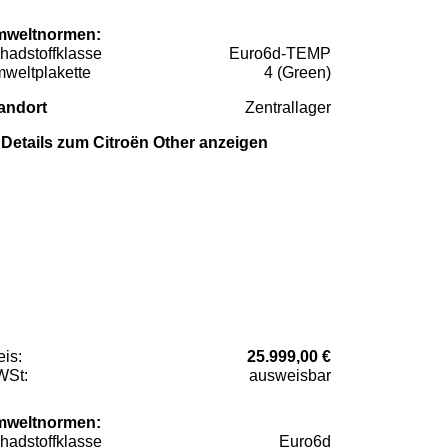
weltnormen:
hadstoffklasse
Euro6d-TEMP
weltplakette
4 (Green)
andort
Zentrallager
Details zum Citroën Other anzeigen
eis:
25.999,00 €
St:
ausweisbar
weltnormen:
hadstoffklasse
Euro6d