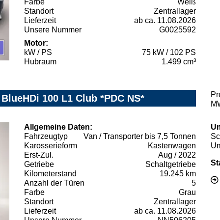
Farbe
Weiß
Standort
Zentrallager
Lieferzeit
ab ca. 11.08.2026
Unsere Nummer
G0025592
Motor:
kW / PS
75 kW / 102 PS
Hubraum
1.499 cm³
Pr
5 BlueHDi 100 L1 Club *PDC NS*
MW
Allgemeine Daten:
Um
Fahrzeugtyp
Van / Transporter bis 7,5 Tonnen
Sc
Karosserieform
Kastenwagen
Um
Erst-Zul.
Aug / 2022
St
Getriebe
Schaltgetriebe
Kilometerstand
19.245 km
Anzahl der Türen
5
Farbe
Grau
Standort
Zentrallager
Lieferzeit
ab ca. 11.08.2026