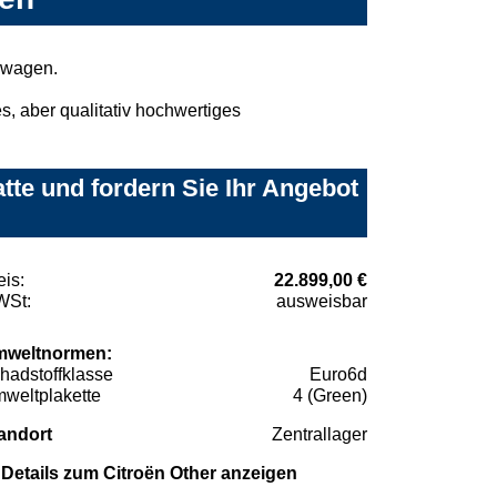
mwagen.
, aber qualitativ hochwertiges
tte und fordern Sie Ihr Angebot
eis:
22.899,00 €
St:
ausweisbar
weltnormen:
hadstoffklasse
Euro6d
weltplakette
4 (Green)
andort
Zentrallager
Details zum Citroën Other anzeigen