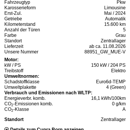
Fahrzeugtyp
Pkw
Karosserieform
Limousine
Erst-Zul.
Mai / 2024
Getriebe
Automatik
Kilometerstand
15.600 km
Anzahl der Türen
5
Farbe
Grau
Standort
Zentrallager
Lieferzeit
ab ca. 11.08.2026
Unsere Nummer
88951_GW_MUE-V
Motor:
kW / PS
150 kW / 204 PS
Treibstoff
Elektro
Umweltnormen:
Schadstoffklasse
Euro6d-TEMP
Umweltplakette
4 (Green)
Verbrauch und Emissionen nach WLTP:
Energieverbr. komb.
16,1 kWh/100km
CO
-Emissionen komb.
0 g/km
2
CO
-Klasse
A
2
Standort
Zentrallager
Details zum Cupra Born anzeigen