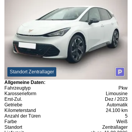
Standort Zentrallager
Allgemeine Daten:
Fahrzeugtyp
Pkw
Karosserieform
Limousine
Erst-Zul.
Dez / 2023
Getriebe
Automatik
Kilometerstand
24.100 km
Anzahl der Türen
5
Farbe
Weiß
Standort
Zentrallager