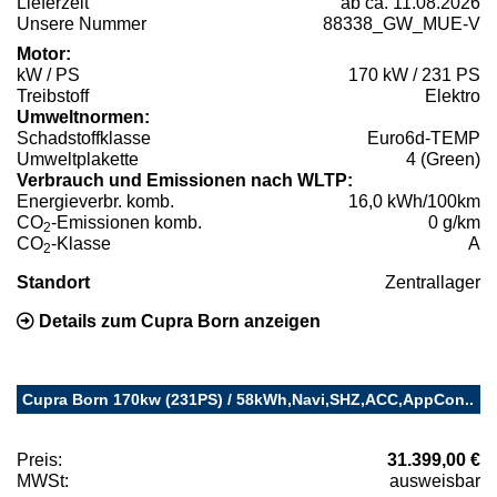
Lieferzeit
ab ca. 11.08.2026
Unsere Nummer
88338_GW_MUE-V
Motor:
kW / PS
170 kW / 231 PS
Treibstoff
Elektro
Umweltnormen:
Schadstoffklasse
Euro6d-TEMP
Umweltplakette
4 (Green)
Verbrauch und Emissionen nach WLTP:
Energieverbr. komb.
16,0 kWh/100km
CO
-Emissionen komb.
0 g/km
2
CO
-Klasse
A
2
Standort
Zentrallager
Details zum Cupra Born anzeigen
Cupra Born 170kw (231PS) / 58kWh,Navi,SHZ,ACC,AppCon..
Preis:
31.399,00 €
MWSt:
ausweisbar