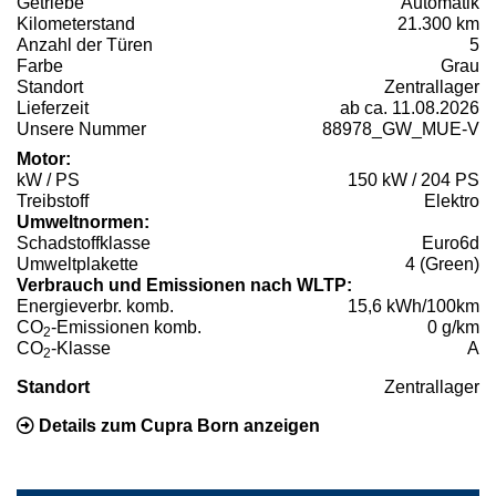
Getriebe
Automatik
Kilometerstand
21.300 km
Anzahl der Türen
5
Farbe
Grau
Standort
Zentrallager
Lieferzeit
ab ca. 11.08.2026
Unsere Nummer
88978_GW_MUE-V
Motor:
kW / PS
150 kW / 204 PS
Treibstoff
Elektro
Umweltnormen:
Schadstoffklasse
Euro6d
Umweltplakette
4 (Green)
Verbrauch und Emissionen nach WLTP:
Energieverbr. komb.
15,6 kWh/100km
CO
-Emissionen komb.
0 g/km
2
CO
-Klasse
A
2
Standort
Zentrallager
Details zum Cupra Born anzeigen