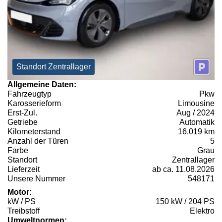
Standort Zentrallager
Allgemeine Daten:
Fahrzeugtyp
Pkw
Karosserieform
Limousine
Erst-Zul.
Aug / 2024
Getriebe
Automatik
Kilometerstand
16.019 km
Anzahl der Türen
5
Farbe
Grau
Standort
Zentrallager
Lieferzeit
ab ca. 11.08.2026
Unsere Nummer
548171
Motor:
kW / PS
150 kW / 204 PS
Treibstoff
Elektro
Umweltnormen: