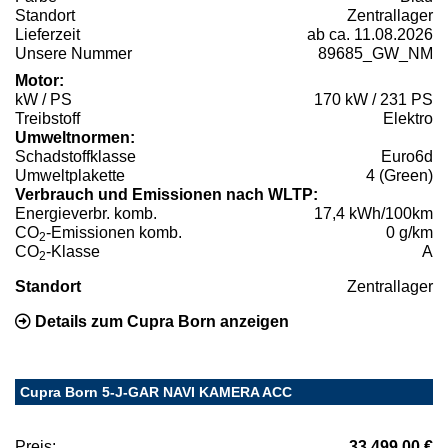
Standort
Zentrallager
Lieferzeit
ab ca. 11.08.2026
Unsere Nummer
89685_GW_NM
Motor:
kW / PS
170 kW / 231 PS
Treibstoff
Elektro
Umweltnormen:
Schadstoffklasse
Euro6d
Umweltplakette
4 (Green)
Verbrauch und Emissionen nach WLTP:
Energieverbr. komb.
17,4 kWh/100km
CO
-Emissionen komb.
0 g/km
2
CO
-Klasse
A
2
Standort
Zentrallager
Details zum Cupra Born anzeigen
Cupra Born 5-J-GAR NAVI KAMERA ACC
Preis:
33.499,00 €