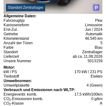
Standort Zentrallager
Allgemeine Daten:
Fahrzeugtyp
Pkw
Karosserieform
Limousine
Erst-Zul.
Jun / 2024
Getriebe
Automatik
Kilometerstand
46.545 km
Anzahl der Türen
5
Farbe
Blau
Standort
Zentrallager
Lieferzeit
ab ca. 11.08.2026
Unsere Nummer
5013159
Motor:
kW / PS
170 kW / 231 PS
Treibstoff
Elektro
Umweltnormen:
Umweltplakette
4 (Green)
Verbrauch und Emissionen nach WLTP:
Energieverbr. komb.
17,5 kWh/100km
CO
-Emissionen komb.
0 g/km
2
CO
-Klasse
A
2