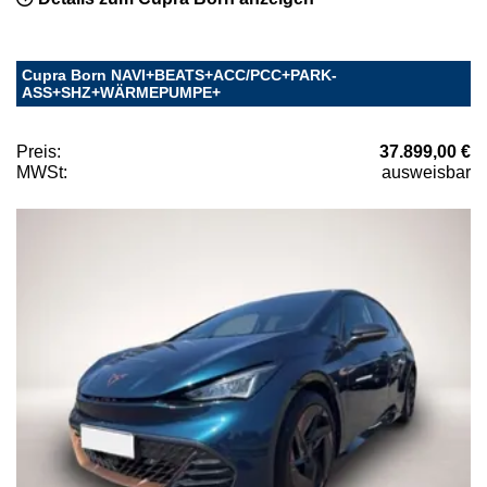
Cupra Born NAVI+BEATS+ACC/PCC+PARK-
ASS+SHZ+WÄRMEPUMPE+
Preis:
37.899,00 €
MWSt:
ausweisbar