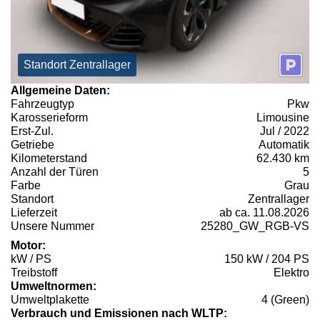
Standort Zentrallager
Allgemeine Daten:
Fahrzeugtyp
Pkw
Karosserieform
Limousine
Erst-Zul.
Jul / 2022
Getriebe
Automatik
Kilometerstand
62.430 km
Anzahl der Türen
5
Farbe
Grau
Standort
Zentrallager
Lieferzeit
ab ca. 11.08.2026
Unsere Nummer
25280_GW_RGB-VS
Motor:
kW / PS
150 kW / 204 PS
Treibstoff
Elektro
Umweltnormen:
Umweltplakette
4 (Green)
Verbrauch und Emissionen nach WLTP: