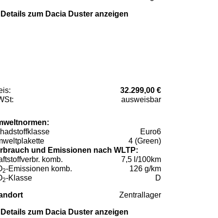
Details zum Dacia Duster anzeigen
eis:
32.299,00 €
St:
ausweisbar
weltnormen:
hadstoffklasse
Euro6
weltplakette
4 (Green)
rbrauch und Emissionen nach WLTP:
aftstoffverbr. komb.
7,5 l/100km
O
-Emissionen komb.
126 g/km
2
O
-Klasse
D
2
andort
Zentrallager
Details zum Dacia Duster anzeigen