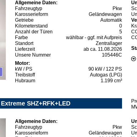
Allgemeine Daten:
Um
Fahrzeugtyp
Pkw
Sc
Karosserieform
Geländewagen
Um
Getriebe
Automatik
Ve
Kilometerstand
0
Kr
Anzahl der Türen
5
C
Farbe
wählbar - ggf. mit Aufpreis
C
Standort
Zentrallager
St
Lieferzeit
ab ca. 11.08.2026
Unsere Nummer
105446C
Motor:
kW / PS
90 kW / 122 PS
Treibstoff
Autogas (LPG)
Hubraum
1.199 cm³
Pr
G Extreme SHZ+RFK+LED
MW
Allgemeine Daten:
Um
Fahrzeugtyp
Pkw
Sc
Karosserieform
Geländewagen
Um