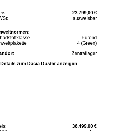
eis:
23.799,00 €
St:
ausweisbar
weltnormen:
hadstoffklasse
Euro6d
weltplakette
4 (Green)
andort
Zentrallager
Details zum Dacia Duster anzeigen
eis:
36.499,00 €