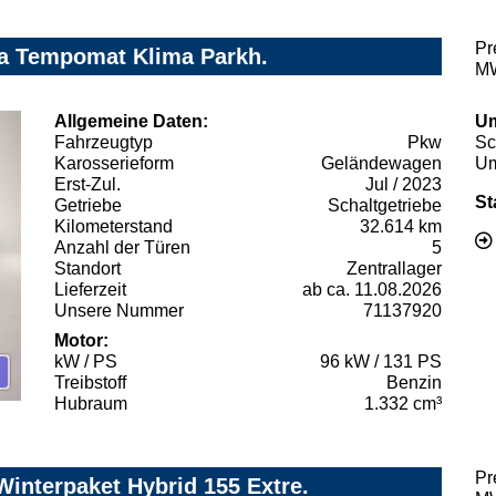
Pr
ra Tempomat Klima Parkh.
MW
Allgemeine Daten:
Um
Fahrzeugtyp
Pkw
Sc
Karosserieform
Geländewagen
Um
Erst-Zul.
Jul / 2023
St
Getriebe
Schaltgetriebe
Kilometerstand
32.614 km
Anzahl der Türen
5
Standort
Zentrallager
Lieferzeit
ab ca. 11.08.2026
Unsere Nummer
71137920
Motor:
kW / PS
96 kW / 131 PS
Treibstoff
Benzin
Hubraum
1.332 cm³
Pr
Winterpaket Hybrid 155 Extre.