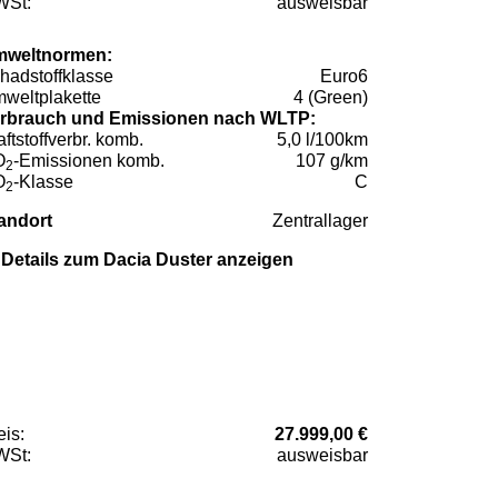
St:
ausweisbar
weltnormen:
hadstoffklasse
Euro6
weltplakette
4 (Green)
rbrauch und Emissionen nach WLTP:
aftstoffverbr. komb.
5,0 l/100km
O
-Emissionen komb.
107 g/km
2
O
-Klasse
C
2
andort
Zentrallager
Details zum Dacia Duster anzeigen
eis:
27.999,00 €
St:
ausweisbar