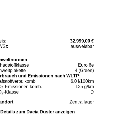
eis:
32.999,00 €
St:
ausweisbar
weltnormen:
hadstoffklasse
Euro 6e
weltplakette
4 (Green)
rbrauch und Emissionen nach WLTP:
aftstoffverbr. komb.
6,0 l/100km
O
-Emissionen komb.
135 g/km
2
O
-Klasse
D
2
andort
Zentrallager
Details zum Dacia Duster anzeigen