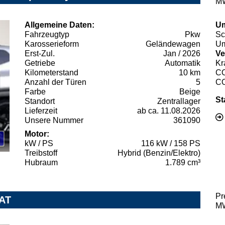
MW
Allgemeine Daten:
Um
Fahrzeugtyp
Pkw
Sc
Karosserieform
Geländewagen
Um
Erst-Zul.
Jan / 2026
Ve
Getriebe
Automatik
Kr
Kilometerstand
10 km
C
Anzahl der Türen
5
C
Farbe
Beige
St
Standort
Zentrallager
Lieferzeit
ab ca. 11.08.2026
Unsere Nummer
361090
Motor:
kW / PS
116 kW / 158 PS
Treibstoff
Hybrid (Benzin/Elektro)
Hubraum
1.789 cm³
Pr
 AT
MW