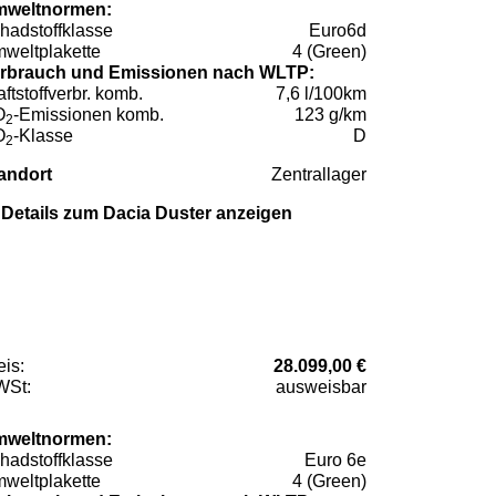
weltnormen:
hadstoffklasse
Euro6d
weltplakette
4 (Green)
rbrauch und Emissionen nach WLTP:
aftstoffverbr. komb.
7,6 l/100km
O
-Emissionen komb.
123 g/km
2
O
-Klasse
D
2
andort
Zentrallager
Details zum Dacia Duster anzeigen
eis:
28.099,00 €
St:
ausweisbar
weltnormen:
hadstoffklasse
Euro 6e
weltplakette
4 (Green)