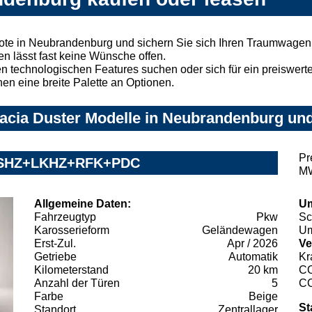
ote in Neubrandenburg und sichern Sie sich Ihren Traumwagen
n lässt fast keine Wünsche offen.
 technologischen Features suchen oder sich für ein preiswertes
nen eine breite Palette an Optionen.
acia Duster Modelle in Neubrandenburg und 
Pr
ey SHZ+LKHZ+RFK+PDC
MW
Allgemeine Daten:
Um
Fahrzeugtyp
Pkw
Sc
Karosserieform
Geländewagen
Um
Erst-Zul.
Apr / 2026
Ve
Getriebe
Automatik
Kr
Kilometerstand
20 km
C
Anzahl der Türen
5
C
Farbe
Beige
St
Standort
Zentrallager