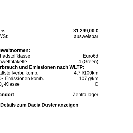
eis:
31.299,00 €
St:
ausweisbar
weltnormen:
hadstoffklasse
Euro6d
weltplakette
4 (Green)
rbrauch und Emissionen nach WLTP:
aftstoffverbr. komb.
4,7 l/100km
O
-Emissionen komb.
107 g/km
2
O
-Klasse
C
2
andort
Zentrallager
Details zum Dacia Duster anzeigen