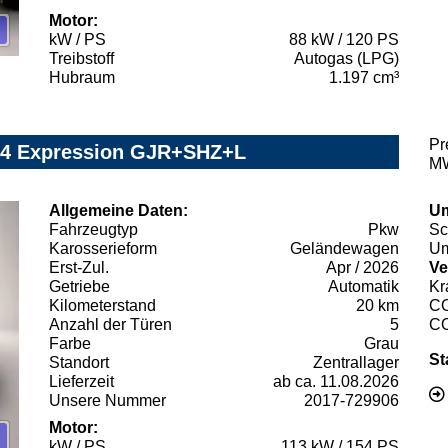
Motor:
kW / PS
88 kW / 120 PS
Treibstoff
Autogas (LPG)
Hubraum
1.197 cm³
Pr
4x4 Expression GJR+SHZ+L
MW
Allgemeine Daten:
Um
Fahrzeugtyp
Pkw
Sc
Karosserieform
Geländewagen
Um
Erst-Zul.
Apr / 2026
Ve
Getriebe
Automatik
Kr
Kilometerstand
20 km
C
Anzahl der Türen
5
C
Farbe
Grau
St
Standort
Zentrallager
Lieferzeit
ab ca. 11.08.2026
Unsere Nummer
2017-729906
Motor:
kW / PS
113 kW / 154 PS