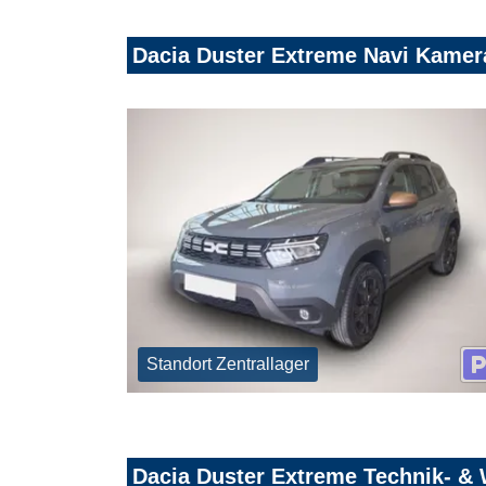
Dacia Duster Extreme Navi Kame
Standort Zentrallager
Dacia Duster Extreme Technik- & 