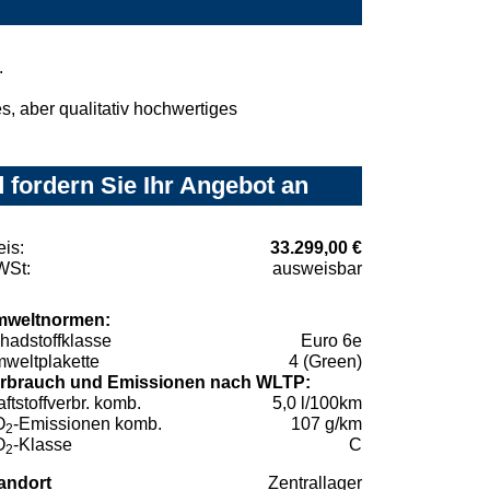
.
, aber qualitativ hochwertiges
fordern Sie Ihr Angebot an
eis:
33.299,00 €
St:
ausweisbar
weltnormen:
hadstoffklasse
Euro 6e
weltplakette
4 (Green)
rbrauch und Emissionen nach WLTP:
aftstoffverbr. komb.
5,0 l/100km
O
-Emissionen komb.
107 g/km
2
O
-Klasse
C
2
andort
Zentrallager