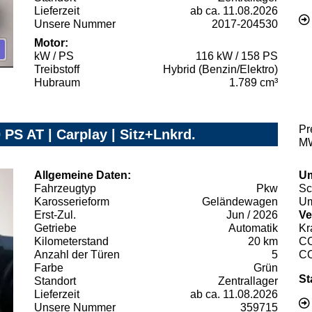
Lieferzeit
ab ca. 11.08.2026
Unsere Nummer
2017-204530
Motor:
kW / PS
116 kW / 158 PS
Treibstoff
Hybrid (Benzin/Elektro)
Hubraum
1.789 cm³
Pr
PS AT | Carplay | Sitz+Lnkrd.
MW
Allgemeine Daten:
Um
Fahrzeugtyp
Pkw
Sc
Karosserieform
Geländewagen
Um
Erst-Zul.
Jun / 2026
Ve
Getriebe
Automatik
Kr
Kilometerstand
20 km
C
Anzahl der Türen
5
C
Farbe
Grün
St
Standort
Zentrallager
Lieferzeit
ab ca. 11.08.2026
Unsere Nummer
359715