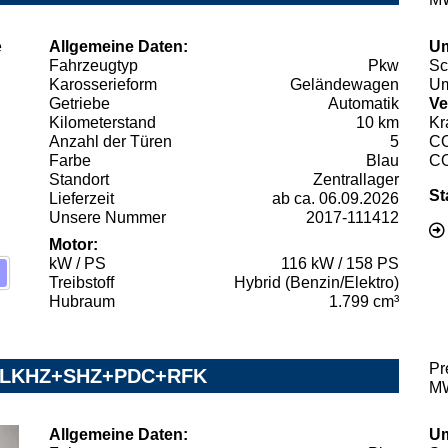
Allgemeine Daten:
Um
Fahrzeugtyp
Pkw
Sc
Karosserieform
Geländewagen
Um
Getriebe
Automatik
Ve
Kilometerstand
10 km
Kr
Anzahl der Türen
5
C
Farbe
Blau
C
Standort
Zentrallager
St
Lieferzeit
ab ca. 06.09.2026
Unsere Nummer
2017-111412
Motor:
kW / PS
116 kW / 158 PS
Treibstoff
Hybrid (Benzin/Elektro)
Hubraum
1.799 cm³
Pr
ney LKHZ+SHZ+PDC+RFK
MW
Allgemeine Daten:
Um