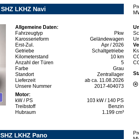
Pr
n SHZ LKHZ Navi
MW
Allgemeine Daten:
Um
Fahrzeugtyp
Pkw
Sc
Karosserieform
Geländewagen
Um
Erst-Zul.
Apr / 2026
Ve
Getriebe
Schaltgetriebe
Kr
Kilometerstand
10 km
C
Anzahl der Türen
5
C
Farbe
Grau
St
Standort
Zentrallager
Lieferzeit
ab ca. 11.08.2026
Unsere Nummer
2017-404073
Motor:
kW / PS
103 kW / 140 PS
Treibstoff
Benzin
Hubraum
1.199 cm³
Pr
e SHZ LKHZ Pano
MW