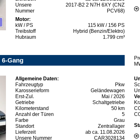
Unsere
2017-B2 2 N7H 6XY (CNZ
Nummer
PCV68)
Motor:
kW / PS
115 kW / 156 PS
Treibstoff
Hybrid (Benzin/Elektro)
Hubraum
1.799 cm³
Pr
0 6-Gang
MW
Allgemeine Daten:
Um
Fahrzeugtyp
Pkw
Sc
Karosserieform
Geländewagen
Um
Erst-Zul.
Mai / 2026
Ve
Getriebe
Schaltgetriebe
Kr
Kilometerstand
50 km
C
Anzahl der Türen
5
C
Farbe
Grau
St
Standort
Zentrallager
Lieferzeit
ab ca. 11.08.2026
Unsere Nummer
CAR3028134