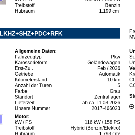
Treibstoff
Benzin
Hubraum
1.199 cm³
Pr
ney LKHZ+SHZ+PDC+RFK
MW
Allgemeine Daten:
Um
Fahrzeugtyp
Pkw
Sc
Karosserieform
Geländewagen
Um
Erst-Zul.
Feb / 2026
Ve
Getriebe
Automatik
Kr
Kilometerstand
10 km
C
Anzahl der Türen
5
C
Farbe
Grau
St
Standort
Zentrallager
Lieferzeit
ab ca. 11.08.2026
Unsere Nummer
2017-466023
Motor:
kW / PS
116 kW / 158 PS
Treibstoff
Hybrid (Benzin/Elektro)
Hubraum
1.793 cm³