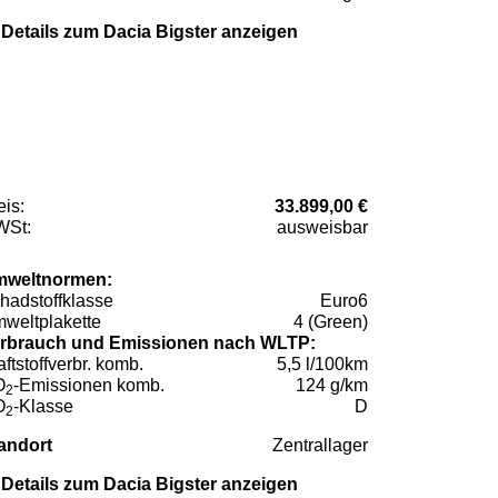
Details zum Dacia Bigster anzeigen
eis:
33.899,00 €
St:
ausweisbar
weltnormen:
hadstoffklasse
Euro6
weltplakette
4 (Green)
rbrauch und Emissionen nach WLTP:
aftstoffverbr. komb.
5,5 l/100km
O
-Emissionen komb.
124 g/km
2
O
-Klasse
D
2
andort
Zentrallager
Details zum Dacia Bigster anzeigen