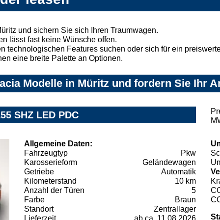
üritz und sichern Sie sich Ihren Traumwagen.
n lässt fast keine Wünsche offen.
 technologischen Features suchen oder sich für ein preiswertes
nen eine breite Palette an Optionen.
cia Modelle in Müritz und fordern Sie Ihr 
Pr
 155 SHZ LED PDC
MW
Allgemeine Daten:
Um
Fahrzeugtyp
Pkw
Sc
Karosserieform
Geländewagen
Um
Getriebe
Automatik
Ve
Kilometerstand
10 km
Kr
Anzahl der Türen
5
C
Farbe
Braun
C
Standort
Zentrallager
St
Lieferzeit
ab ca. 11.08.2026