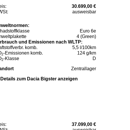
eis:
30.699,00 €
St:
ausweisbar
weltnormen:
hadstoffklasse
Euro 6e
weltplakette
4 (Green)
rbrauch und Emissionen nach WLTP:
aftstoffverbr. komb.
5,5 l/100km
O
-Emissionen komb.
124 g/km
2
O
-Klasse
D
2
andort
Zentrallager
Details zum Dacia Bigster anzeigen
eis:
37.099,00 €
St:
ausweisbar