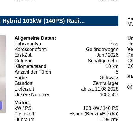
Pr
 Hybrid 103kW (140PS) Radi...
MW
Allgemeine Daten:
Um
Fahrzeugtyp
Pkw
Um
Karosserieform
Geländewagen
Ve
Erst-Zul.
Jun / 2026
Kr
Getriebe
Schaltgetriebe
C
Kilometerstand
10 km
C
Anzahl der Türen
5
St
Farbe
Schwarz
Standort
Zentrallager
Lieferzeit
ab ca. 11.08.2026
Unsere Nummer
1083587
Motor:
kW / PS
103 kW / 140 PS
Treibstoff
Hybrid (Benzin/Elektro)
Hubraum
1.199 cm³