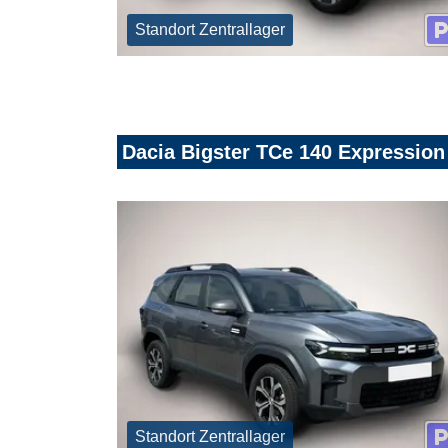
Standort Zentrallager
Dacia Bigster TCe 140 Expressi
Standort Zentrallager