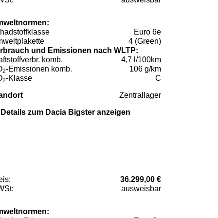
weltnormen:
hadstoffklasse
Euro 6e
weltplakette
4 (Green)
rbrauch und Emissionen nach WLTP:
aftstoffverbr. komb.
4,7 l/100km
O
-Emissionen komb.
106 g/km
2
O
-Klasse
C
2
andort
Zentrallager
Details zum Dacia Bigster anzeigen
eis:
36.299,00 €
St:
ausweisbar
weltnormen: