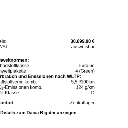
eis:
30.699,00 €
St:
ausweisbar
weltnormen:
hadstoffklasse
Euro 6e
weltplakette
4 (Green)
rbrauch und Emissionen nach WLTP:
aftstoffverbr. komb.
5,5 l/100km
O
-Emissionen komb.
124 g/km
2
O
-Klasse
D
2
andort
Zentrallager
Details zum Dacia Bigster anzeigen