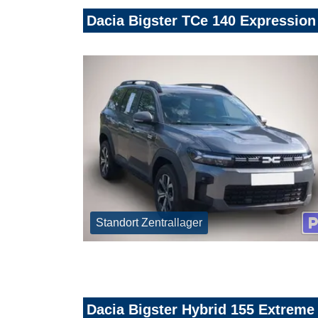
Dacia Bigster TCe 140 Expressio
Standort Zentrallager
Dacia Bigster Hybrid 155 Extrem