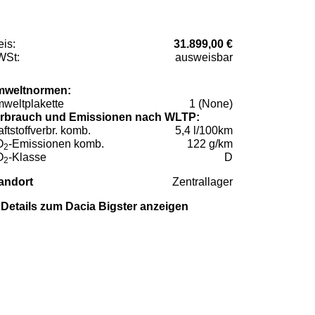
eis:
31.899,00 €
St:
ausweisbar
weltnormen:
weltplakette
1 (None)
rbrauch und Emissionen nach WLTP:
aftstoffverbr. komb.
5,4 l/100km
O
-Emissionen komb.
122 g/km
2
O
-Klasse
D
2
andort
Zentrallager
Details zum Dacia Bigster anzeigen