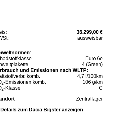
eis:
36.299,00 €
St:
ausweisbar
weltnormen:
hadstoffklasse
Euro 6e
weltplakette
4 (Green)
rbrauch und Emissionen nach WLTP:
aftstoffverbr. komb.
4,7 l/100km
O
-Emissionen komb.
106 g/km
2
O
-Klasse
C
2
andort
Zentrallager
Details zum Dacia Bigster anzeigen