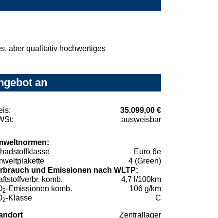
, aber qualitativ hochwertiges
Angebot an
eis:
35.099,00 €
St:
ausweisbar
weltnormen:
hadstoffklasse
Euro 6e
weltplakette
4 (Green)
rbrauch und Emissionen nach WLTP:
aftstoffverbr. komb.
4,7 l/100km
O
-Emissionen komb.
106 g/km
2
O
-Klasse
C
2
andort
Zentrallager