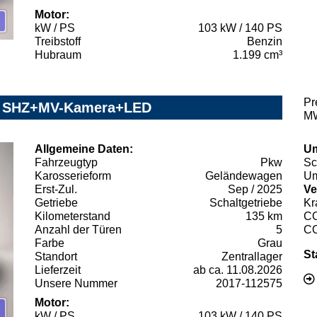
Motor:
kW / PS
103 kW / 140 PS
Treibstoff
Benzin
Hubraum
1.199 cm³
Pr
on SHZ+MV-Kamera+LED
MW
Allgemeine Daten:
Um
Fahrzeugtyp
Pkw
Sc
Karosserieform
Geländewagen
Um
Erst-Zul.
Sep / 2025
Ve
Getriebe
Schaltgetriebe
Kr
Kilometerstand
135 km
C
Anzahl der Türen
5
C
Farbe
Grau
St
Standort
Zentrallager
Lieferzeit
ab ca. 11.08.2026
Unsere Nummer
2017-112575
Motor:
kW / PS
103 kW / 140 PS