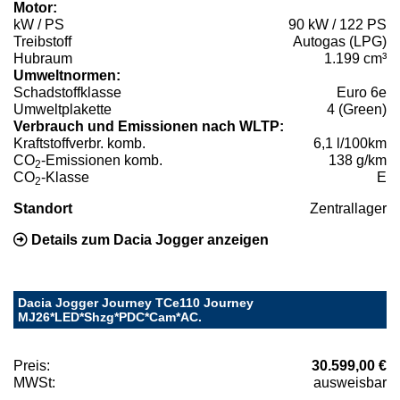
Motor:
kW / PS
90 kW / 122 PS
Treibstoff
Autogas (LPG)
Hubraum
1.199 cm³
Umweltnormen:
Schadstoffklasse
Euro 6e
Umweltplakette
4 (Green)
Verbrauch und Emissionen nach WLTP:
Kraftstoffverbr. komb.
6,1 l/100km
CO
-Emissionen komb.
138 g/km
2
CO
-Klasse
E
2
Standort
Zentrallager
Details zum Dacia Jogger anzeigen
Dacia Jogger Journey TCe110 Journey
MJ26*LED*Shzg*PDC*Cam*AC.
Preis:
30.599,00 €
MWSt:
ausweisbar