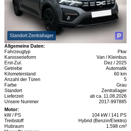
Standort Zentrallager
Allgemeine Daten:
Fahrzeugtyp
Pkw
Karosserieform
Van / Kleinbus
Erst-Zul.
Dez / 2025
Getriebe
Automatik
Kilometerstand
60 km
Anzahl der Türen
5
Farbe
Grau
Standort
Zentrallager
Lieferzeit
ab ca. 11.08.2026
Unsere Nummer
2017-997885
Motor:
kW / PS
104 kW / 141 PS
Treibstoff
Hybrid (Benzin/Elektro)
Hubraum
1.598 cm³