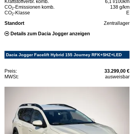
Kraftstoffverbr. komb.
6,1 l/100km
CO
-Emissionen komb.
138 g/km
2
CO
-Klasse
E
2
Standort
Zentrallager
Details zum Dacia Jogger anzeigen
Dacia Jogger Facelift Hybrid 155 Journey RFK+SHZ+LED
Preis:
33.299,00 €
MWSt:
ausweisbar