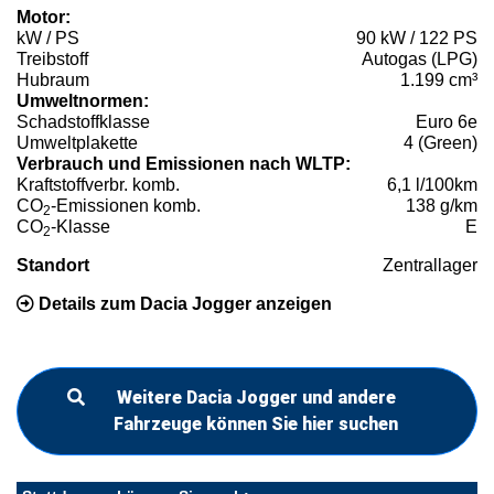
Motor:
kW / PS
90 kW / 122 PS
Treibstoff
Autogas (LPG)
Hubraum
1.199 cm³
Umweltnormen:
Schadstoffklasse
Euro 6e
Umweltplakette
4 (Green)
Verbrauch und Emissionen nach WLTP:
Kraftstoffverbr. komb.
6,1 l/100km
CO
-Emissionen komb.
138 g/km
2
CO
-Klasse
E
2
Standort
Zentrallager
Details zum Dacia Jogger anzeigen
Weitere Dacia Jogger und andere
Fahrzeuge können Sie hier suchen