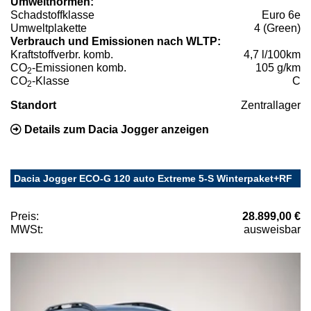
Umweltnormen:
Schadstoffklasse
Euro 6e
Umweltplakette
4 (Green)
Verbrauch und Emissionen nach WLTP:
Kraftstoffverbr. komb.
4,7 l/100km
CO
-Emissionen komb.
105 g/km
2
CO
-Klasse
C
2
Standort
Zentrallager
Details zum Dacia Jogger anzeigen
Dacia Jogger ECO-G 120 auto Extreme 5-S Winterpaket+RF
Preis:
28.899,00 €
MWSt:
ausweisbar