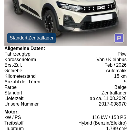
Standort Zentrallager
Allgemeine Daten:
Fahrzeugtyp
Pkw
Karosserieform
Van / Kleinbus
Erst-Zul.
Feb / 2026
Getriebe
Automatik
Kilometerstand
15 km
Anzahl der Türen
5
Farbe
Beige
Standort
Zentrallager
Lieferzeit
ab ca. 11.08.2026
Unsere Nummer
2017-098970
Motor:
kW / PS
116 kW / 158 PS
Treibstoff
Hybrid (Benzin/Elektro)
Hubraum
1.789 cm³