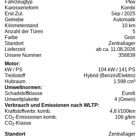
Fahrzeugtyp
Pkw
Karosserieform
Kombi
Erst-Zul.
Sep / 2025
Getriebe
Automatik
Kilometerstand
10 km
Anzahl der Türen
5
Farbe
Grün
Standort
Zentrallager
Lieferzeit
ab ca. 11.08.2026
Unsere Nummer
358839
Motor:
kW / PS
104 kW / 141 PS
Treibstoff
Hybrid (Benzin/Elektro)
Hubraum
1.598 cm³
Umweltnormen:
Schadstoffklasse
Euro6
Umweltplakette
4 (Green)
Verbrauch und Emissionen nach WLTP:
Kraftstoffverbr. komb.
4,8 l/100km
CO
-Emissionen komb.
108 g/km
2
CO
-Klasse
C
2
Standort
Zentrallager