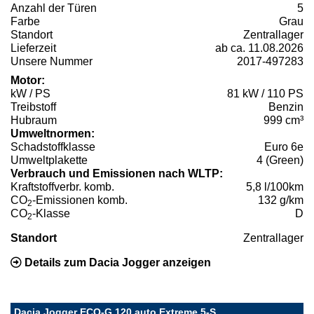
Anzahl der Türen
5
Farbe
Grau
Standort
Zentrallager
Lieferzeit
ab ca. 11.08.2026
Unsere Nummer
2017-497283
Motor:
kW / PS
81 kW / 110 PS
Treibstoff
Benzin
Hubraum
999 cm³
Umweltnormen:
Schadstoffklasse
Euro 6e
Umweltplakette
4 (Green)
Verbrauch und Emissionen nach WLTP:
Kraftstoffverbr. komb.
5,8 l/100km
CO
-Emissionen komb.
132 g/km
2
CO
-Klasse
D
2
Standort
Zentrallager
Details zum Dacia Jogger anzeigen
Dacia Jogger ECO-G 120 auto Extreme 5-S