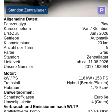
Standort Zentrallager
Allgemeine Daten:
Fahrzeugtyp
Pkw
Karosserieform
Van / Kleinbus
Erst-Zul.
Jun / 2026
Getriebe
Automatik
Kilometerstand
20 km
Anzahl der Türen
5
Farbe
Grau
Standort
Zentrallager
Lieferzeit
ab ca. 11.08.2026
Unsere Nummer
2017-193084
Motor:
kW / PS
116 kW / 158 PS
Treibstoff
Hybrid (Benzin/Elektro)
Hubraum
1.789 cm³
Umweltnormen:
Schadstoffklasse
Euro 6e
Umweltplakette
4 (Green)
Verbrauch und Emissionen nach WLTP:
Kraftstoffverbr. komb.
4,5 l/100km