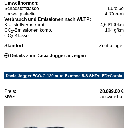
Umweltnormen:
Schadstoffklasse
Euro 6e
Umweltplakette
4 (Green)
Verbrauch und Emissionen nach WLTP:
Kraftstoffverbr. komb.
4,6 l/100km
CO
-Emissionen komb.
104 g/km
2
CO
-Klasse
C
2
Standort
Zentrallager
Details zum Dacia Jogger anzeigen
Dacia Jogger ECO-G 120 auto Extreme 5-S SHZ+LED+Carpla
Preis:
28.899,00 €
MWSt:
ausweisbar