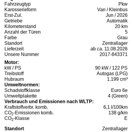
Fahrzeugtyp
Pkw
Karosserieform
Van / Kleinbus
Erst-Zul.
Jun / 2026
Getriebe
Automatik
Kilometerstand
20 km
Anzahl der Türen
5
Farbe
Grau
Standort
Zentrallager
Lieferzeit
ab ca. 11.08.2026
Unsere Nummer
2017-843371
Motor:
kW / PS
90 kW / 122 PS
Treibstoff
Autogas (LPG)
Hubraum
1.199 cm³
Umweltnormen:
Schadstoffklasse
Euro 6e
Umweltplakette
4 (Green)
Verbrauch und Emissionen nach WLTP:
Kraftstoffverbr. komb.
6,1 l/100km
CO
-Emissionen komb.
138 g/km
2
CO
-Klasse
E
2
Standort
Zentrallager