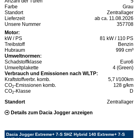
Anzahl der Türen
5
Farbe
Grau
Standort
Zentrallager
Lieferzeit
ab ca. 11.08.2026
Unsere Nummer
357708
Motor:
kW / PS
81 kW / 110 PS
Treibstoff
Benzin
Hubraum
999 cm³
Umweltnormen:
Schadstoffklasse
Euro6
Umweltplakette
4 (Green)
Verbrauch und Emissionen nach WLTP:
Kraftstoffverbr. komb.
5,7 l/100km
CO
-Emissionen komb.
128 g/km
2
CO
-Klasse
D
2
Standort
Zentrallager
Details zum Dacia Jogger anzeigen
Dacia Jogger Extreme+ 7-S SHZ Hybrid 140 Extreme+ 7-S