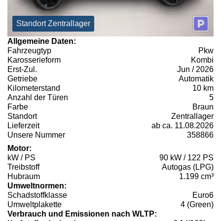
Standort Zentrallager
Allgemeine Daten:
Fahrzeugtyp
Pkw
Karosserieform
Kombi
Erst-Zul.
Jun / 2026
Getriebe
Automatik
Kilometerstand
10 km
Anzahl der Türen
5
Farbe
Braun
Standort
Zentrallager
Lieferzeit
ab ca. 11.08.2026
Unsere Nummer
358866
Motor:
kW / PS
90 kW / 122 PS
Treibstoff
Autogas (LPG)
Hubraum
1.199 cm³
Umweltnormen:
Schadstoffklasse
Euro6
Umweltplakette
4 (Green)
Verbrauch und Emissionen nach WLTP: