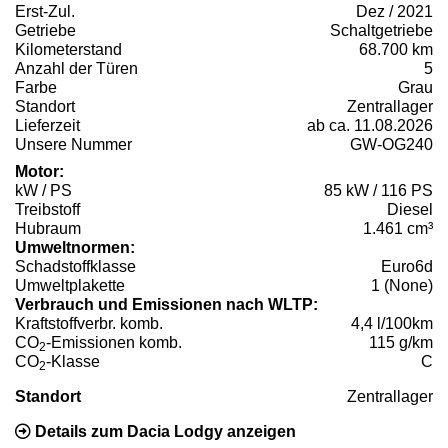
Erst-Zul.
Dez / 2021
Getriebe
Schaltgetriebe
Kilometerstand
68.700 km
Anzahl der Türen
5
Farbe
Grau
Standort
Zentrallager
Lieferzeit
ab ca. 11.08.2026
Unsere Nummer
GW-OG240
Motor:
kW / PS
85 kW / 116 PS
Treibstoff
Diesel
Hubraum
1.461 cm³
Umweltnormen:
Schadstoffklasse
Euro6d
Umweltplakette
1 (None)
Verbrauch und Emissionen nach WLTP:
Kraftstoffverbr. komb.
4,4 l/100km
CO
-Emissionen komb.
115 g/km
2
CO
-Klasse
C
2
Standort
Zentrallager
Details zum Dacia Lodgy anzeigen